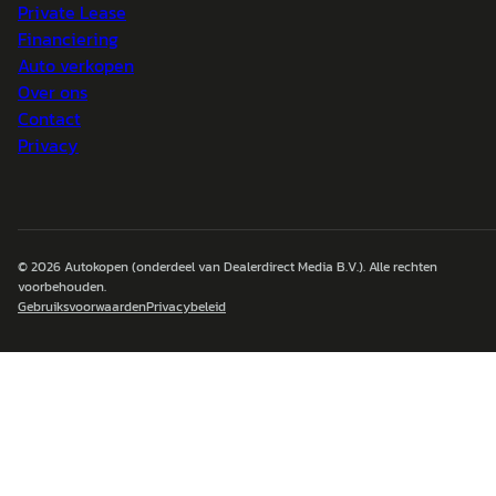
Private Lease
Financiering
Auto verkopen
Over ons
Contact
Privacy
© 2026
Autokopen
(onderdeel van Dealerdirect Media B.V.). Alle rechten
voorbehouden.
Gebruiksvoorwaarden
Privacybeleid