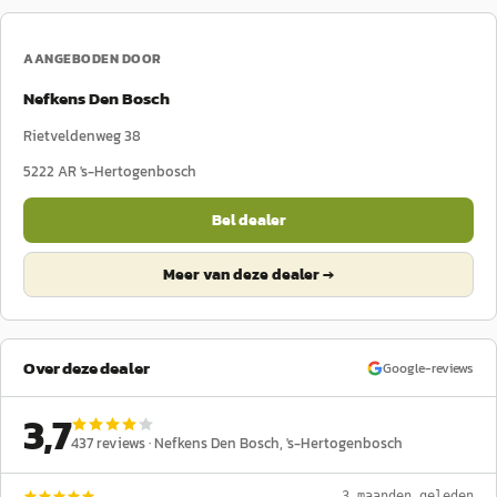
AANGEBODEN DOOR
Nefkens Den Bosch
Rietveldenweg 38
5222 AR
's-Hertogenbosch
Bel dealer
Meer van deze dealer →
Over deze dealer
Google-reviews
3,7
437
reviews ·
Nefkens Den Bosch
, 's-Hertogenbosch
3 maanden geleden