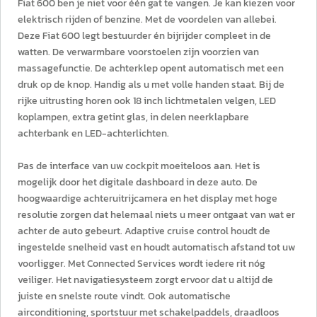
Fiat 600 ben je niet voor één gat te vangen. Je kan kiezen voor
elektrisch rijden of benzine. Met de voordelen van allebei.
Deze Fiat 600 legt bestuurder én bijrijder compleet in de
watten. De verwarmbare voorstoelen zijn voorzien van
massagefunctie. De achterklep opent automatisch met een
druk op de knop. Handig als u met volle handen staat. Bij de
rijke uitrusting horen ook 18 inch lichtmetalen velgen, LED
koplampen, extra getint glas, in delen neerklapbare
achterbank en LED-achterlichten.
Pas de interface van uw cockpit moeiteloos aan. Het is
mogelijk door het digitale dashboard in deze auto. De
hoogwaardige achteruitrijcamera en het display met hoge
resolutie zorgen dat helemaal niets u meer ontgaat van wat er
achter de auto gebeurt. Adaptive cruise control houdt de
ingestelde snelheid vast en houdt automatisch afstand tot uw
voorligger. Met Connected Services wordt iedere rit nóg
veiliger. Het navigatiesysteem zorgt ervoor dat u altijd de
juiste en snelste route vindt. Ook automatische
airconditioning, sportstuur met schakelpaddels, draadloos