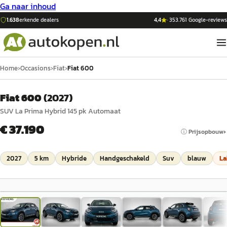
Ga naar inhoud
1.638
erkende dealers
4,4
·
353.761
Google-reviews
Home
›
Occasions
›
Fiat
›
Fiat 600
Fiat 600
(
2027
)
SUV La Prima Hybrid 145 pk Automaat
€ 37.190
ⓘ Prijsopbouw
2027
5 km
Hybride
Handgeschakeld
Suv
blauw
La
1
/
35