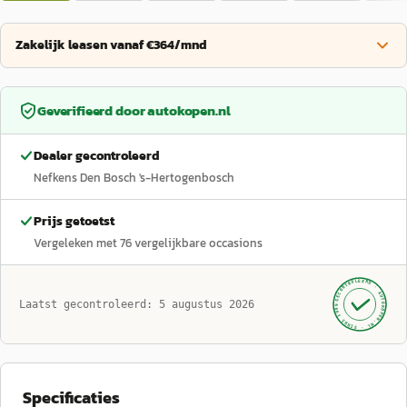
Zakelijk leasen vanaf €364/mnd
Geverifieerd door
autokopen.nl
Dealer gecontroleerd
Nefkens Den Bosch 's-Hertogenbosch
Prijs getoetst
Vergeleken met
76
vergelijkbare occasions
GECONTROLEERD ·
AUTOKOPEN.NL
Laatst gecontroleerd:
5 augustus 2026
· SINDS 1999 ·
Specificaties