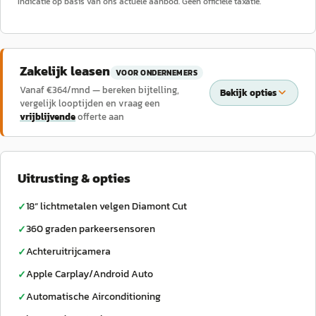
Indicatie op basis van ons actuele aanbod. Geen officiële taxatie.
Zakelijk leasen
VOOR ONDERNEMERS
Vanaf €
364
/mnd — bereken bijtelling,
Bekijk opties
vergelijk looptijden en vraag een
vrijblijvende
offerte aan
Uitrusting & opties
18“ lichtmetalen velgen Diamont Cut
✓
360 graden parkeersensoren
✓
Achteruitrijcamera
✓
Apple Carplay/Android Auto
✓
Automatische Airconditioning
✓