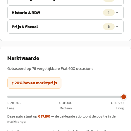
Historie & RDW
1
Prijs & fiscaal
3
Marktwaarde
Gebaseerd op
76
vergelijkbare
Fiat
600
occasions
↑
20
%
boven
marktprijs
€ 28.945
€ 31.000
€ 35.530
Laag
Mediaan
Hoog
Deze auto staat op
€ 37.190
— de gekleurde stip toont de positie in de
marktrange.