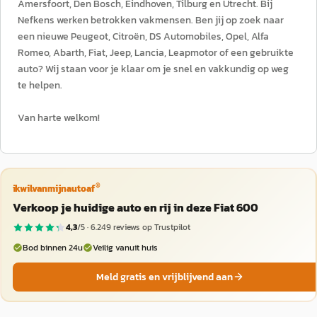
Amersfoort, Den Bosch, Eindhoven, Tilburg en Utrecht. Bij
Nefkens werken betrokken vakmensen. Ben jij op zoek naar
een nieuwe Peugeot, Citroën, DS Automobiles, Opel, Alfa
Romeo, Abarth, Fiat, Jeep, Lancia, Leapmotor of een gebruikte
auto? Wij staan voor je klaar om je snel en vakkundig op weg
te helpen.
Van harte welkom!
®
ikwilvanmijnautoaf
Verkoop je huidige auto en rij in deze Fiat 600
4,3
/5 ·
6.249
reviews op Trustpilot
Bod binnen 24u
Veilig vanuit huis
Meld gratis en vrijblijvend aan