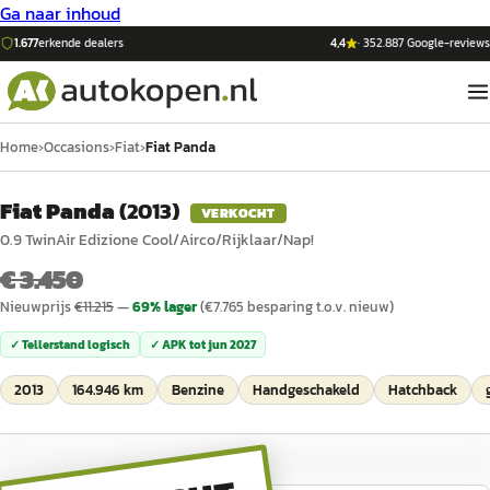
Ga naar inhoud
1.677
erkende dealers
4,4
·
352.887
Google-reviews
Home
›
Occasions
›
Fiat
›
Fiat Panda
Fiat Panda
(
2013
)
VERKOCHT
0.9 TwinAir Edizione Cool/Airco/Rijklaar/Nap!
€ 3.450
Nieuwprijs
€
11.215
—
69
% lager
(€
7.765
besparing t.o.v. nieuw)
✓ Tellerstand logisch
✓ APK tot
jun 2027
2013
164.946 km
Benzine
Handgeschakeld
Hatchback