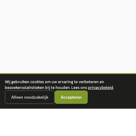
Wij gebruiken cookies om uw ervaring te verbeteren en
bezoekersstatistieken bij te houden. Lees ons
privacybeleid
.
Alleen noodzakelijk
Accepteren
autokopen.nl geeft geen financieel advies en is niet bevoegd om vragen over
financiële producten te beantwoorden. Wij verwijzen door naar erkende, AFM-
vergunde partners.