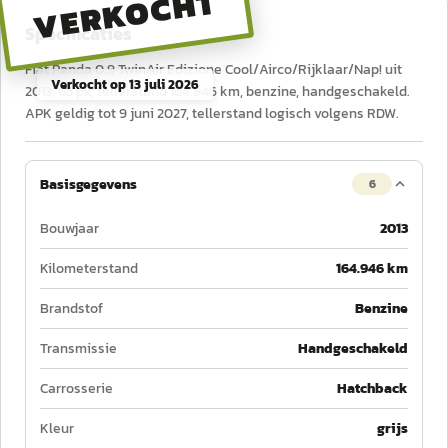
VERKOCHT
Specificaties
Fiat Panda 0.9 TwinAir Edizione Cool/Airco/Rijklaar/Nap! uit
Verkocht op
13 juli 2026
2013, 65 pk, tellerstand 164.946 km, benzine, handgeschakeld.
APK geldig tot 9 juni 2027, tellerstand logisch volgens RDW.
Basisgegevens
6
Bouwjaar
2013
Kilometerstand
164.946 km
Brandstof
Benzine
Transmissie
Handgeschakeld
Carrosserie
Hatchback
Kleur
grijs