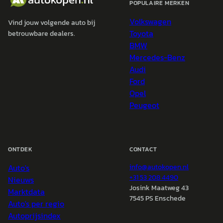
POPULAIRE MERKEN
Volkswagen
Vind jouw volgende auto bij
Toyota
betrouwbare dealers.
BMW
Mercedes-Benz
Audi
Ford
Opel
Peugeot
ONTDEK
CONTACT
Auto's
info@
autokopen.nl
+31 53 208 4490
Nieuws
Josink Maatweg 43
Marktdata
7545 PS Enschede
Auto's per regio
Autoprijsindex