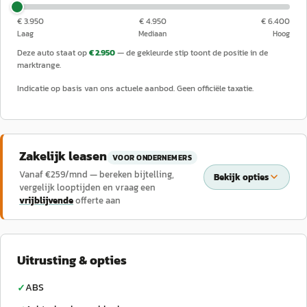
€ 3.950
€ 4.950
€ 6.400
Laag
Mediaan
Hoog
Deze auto staat op
€ 2.950
— de gekleurde stip toont de positie in de
marktrange.
Indicatie op basis van ons actuele aanbod. Geen officiële taxatie.
Zakelijk leasen
VOOR ONDERNEMERS
Vanaf €
259
/mnd — bereken bijtelling,
Bekijk opties
vergelijk looptijden en vraag een
vrijblijvende
offerte aan
Uitrusting & opties
ABS
✓