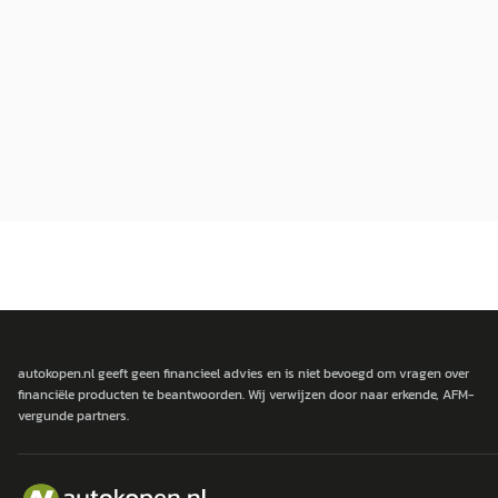
autokopen.nl geeft geen financieel advies en is niet bevoegd om vragen over
financiële producten te beantwoorden. Wij verwijzen door naar erkende, AFM-
vergunde partners.