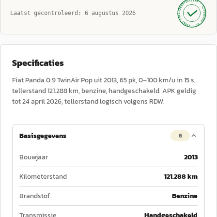
GECONTROLEERD ·
AUTOKOPEN.NL
Laatst gecontroleerd:
6 augustus 2026
· SINDS 1999 ·
Specificaties
Fiat Panda 0.9 TwinAir Pop uit 2013, 65 pk, 0–100 km/u in 15 s,
tellerstand 121.288 km, benzine, handgeschakeld. APK geldig
tot 24 april 2026, tellerstand logisch volgens RDW.
Basisgegevens
6
Bouwjaar
2013
Kilometerstand
121.288 km
Brandstof
Benzine
Transmissie
Handgeschakeld