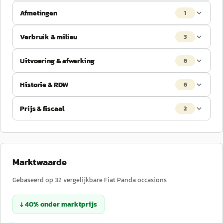
Afmetingen
1
Verbruik & milieu
3
Uitvoering & afwerking
6
Historie & RDW
6
Prijs & fiscaal
2
Marktwaarde
Gebaseerd op
32
vergelijkbare
Fiat
Panda
occasions
↓
40
%
onder
marktprijs