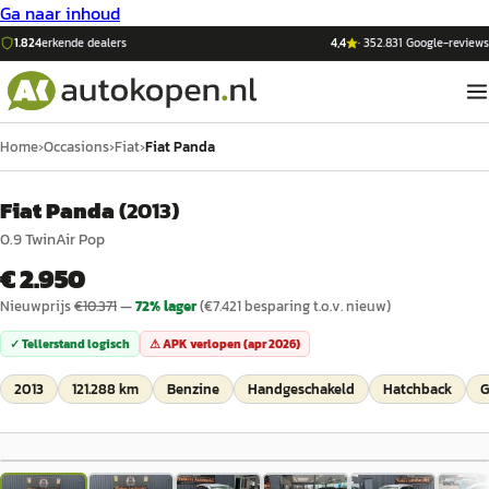
Ga naar inhoud
1.824
erkende dealers
4,4
·
352.831
Google-reviews
Home
›
Occasions
›
Fiat
›
Fiat Panda
Fiat Panda
(
2013
)
0.9 TwinAir Pop
€ 2.950
Nieuwprijs
€
10.371
—
72
% lager
(€
7.421
besparing t.o.v. nieuw)
✓ Tellerstand logisch
⚠ APK verlopen (
apr 2026
)
2013
121.288 km
Benzine
Handgeschakeld
Hatchback
G
1
/
18