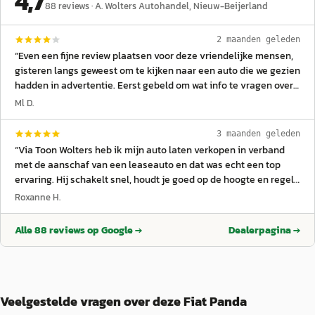
4,7
88
reviews ·
A. Wolters Autohandel
, Nieuw-Beijerland
2 maanden geleden
“
Even een fijne review plaatsen voor deze vriendelijke mensen,
gisteren langs geweest om te kijken naar een auto die we gezien
hadden in advertentie. Eerst gebeld om wat info te vragen over
de auto en gevraagd wat we voor onze inruil auto kregen
Ml D.
ongeveer want als we te ver uit elkaar zitten is dat gat haast niet
te dichten maar we hadden ongeveer het zelfde in gedachten en
3 maanden geleden
dan kom je er meestal wel uit. Eenmaal aangekomen en de
“
Via Toon Wolters heb ik mijn auto laten verkopen in verband
aangeboden auto was precies zoals in advertentie en werden
met de aanschaf van een leaseauto en dat was echt een top
vriendelijk ontvangen en lieten ons rustig naar de auto kijken
ervaring. Hij schakelt snel, houdt je goed op de hoogte en regelt
en konden uiteraard een proefrit maken ondanks dat de auto
alles tot in de puntjes. Geen gedoe, gewoon duidelijk en eerlijk.
Roxanne H.
binnen stond(halve showroom moest leeg)...omdat ze nog een
Ik ben super tevreden over het hele traject. Zeker een aanrader!
”
andere interessante auto hadden staan gingen we twijfelen en
Alle
88
reviews op Google →
Dealerpagina →
konden met beide rijden was geen probleem... Na gereden te
hebben met de auto waar we voor kwamen en er qua prijs uit
waren toch nog geen besluit genomen omdat we misschien naar
dat andere model gingen kijken maar dan die niet bij hun stond
omdat die qua opties en kleur niet de onze was maar onder weg
Veelgestelde vragen over deze Fiat Panda
naar huis de voor en tegens van de twee modellen te hebben