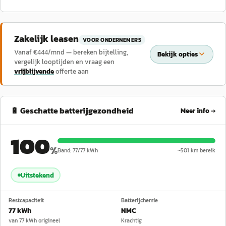
Zakelijk leasen
VOOR ONDERNEMERS
Vanaf €
444
/mnd — bereken bijtelling,
Bekijk opties
vergelijk looptijden en vraag een
vrijblijvende
offerte aan
🔋 Geschatte batterijgezondheid
Meer info →
100
%
Band:
77
/
77
kWh
~
501
km bereik
Uitstekend
Restcapaciteit
Batterijchemie
77 kWh
NMC
van 77 kWh origineel
Krachtig