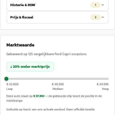
Historie & RDW
1
Prijs & fiscaal
2
Marktwaarde
Gebaseerd op
125
vergelijkbare
Ford
Capri
occasions
↓
20
%
onder
marktprijs
€ 42.900
€ 46.950
€ 49.995
Laag
Mediaan
Hoog
Deze auto staat op
€ 37.350
— de gekleurde stip toont de positie in de
marktrange.
Indicatie op basis van ons actuele aanbod. Geen officiële taxatie.