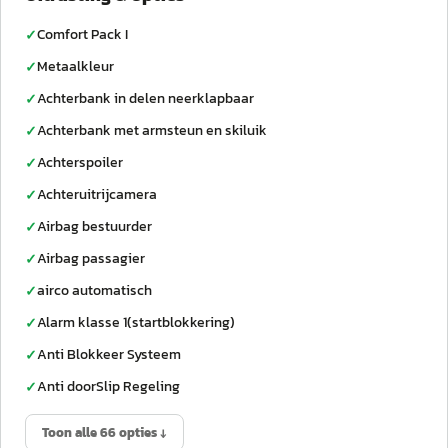
Comfort Pack I
✓
Metaalkleur
✓
Achterbank in delen neerklapbaar
✓
Achterbank met armsteun en skiluik
✓
Achterspoiler
✓
Achteruitrijcamera
✓
Airbag bestuurder
✓
Airbag passagier
✓
airco automatisch
✓
Alarm klasse 1(startblokkering)
✓
Anti Blokkeer Systeem
✓
Anti doorSlip Regeling
✓
Toon alle 66 opties ↓