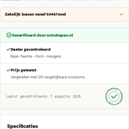
Zakelijk leasen vanaf €444/mnd
Geverifieerd door
autokopen.nl
Dealer gecontroleerd
Baan Twente - Ford - Hengelo
Prijs getoetst
Vergeleken met
125
vergelijkbare occasions
GECONTROLEERD ·
AUTOKOPEN.NL
Laatst gecontroleerd:
7 augustus 2026
· SINDS 1999 ·
Specificaties