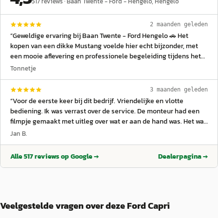
517
reviews ·
Baan Twente - Ford - Hengelo
, Hengelo
2 maanden geleden
“
Geweldige ervaring bij Baan Twente - Ford Hengelo 🚗 Het
kopen van een dikke Mustang voelde hier echt bijzonder, met
een mooie aflevering en professionele begeleiding tijdens het
hele traject. De garage levert netjes werk bij onderhoud en
Tonnetje
service, waarbij alles duidelijk wordt uitgelegd en goed wordt
uitgevoerd. Ook voor modellen zoals de Ford Kuga is veel kennis
3 maanden geleden
aanwezig binnen het team. Het personeel is vriendelijk en
“
Voor de eerste keer bij dit bedrijf. Vriendelijke en vlotte
behulpzaam, waardoor je je direct welkom voelt in de showroom.
bediening. Ik was verrast over de service. De monteur had een
Een offerte wordt duidelijk en overzichtelijk opgesteld, zodat je
filmpje gemaakt met uitleg over wat er aan de hand was. Het was
precies weet waar je aan toe bent. Tijdens het wachten staat er
uiteindelijk een flinke rekening maar zo is het tenminste
Jan B.
vaak een goede kop koffie klaar ☕ wat zorgt voor een
duidelijk. De auto doet het weer prima!
”
ontspannen en gastvrije sfeer. Een betrouwbare Ford-dealer
Alle
517
reviews op Google →
Dealerpagina →
waar service, kwaliteit en rijplezier centraal staan 👍
”
Veelgestelde vragen over deze Ford Capri