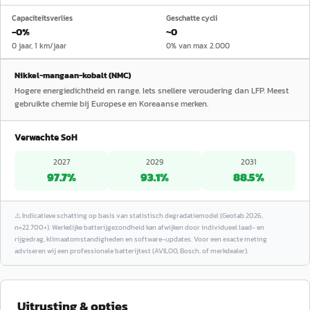
Capaciteitsverlies
Geschatte cycli
−0%
~0
0 jaar, 1 km/jaar
0% van max 2.000
Nikkel-mangaan-kobalt (NMC)
Hogere energiedichtheid en range. Iets snellere veroudering dan LFP. Meest
gebruikte chemie bij Europese en Koreaanse merken.
Verwachte SoH
2027
2029
2031
97.7
%
93.1
%
88.5
%
⚠️
Indicatieve schatting op basis van statistisch degradatiemodel (Geotab 2026,
n=22.700+). Werkelijke batterijgezondheid kan afwijken door individueel laad- en
rijgedrag, klimaatomstandigheden en software-updates. Voor een exacte meting
adviseren wij een professionele batterijtest (AVILOO, Bosch, of merkdealer).
Uitrusting & opties