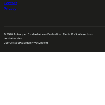
Contact
Privacy
© 2026
Autokopen
(onderdeel van Dealerdirect Media B.V.). Alle rechten
voorbehouden.
Gebruiksvoorwaarden
Privacybeleid