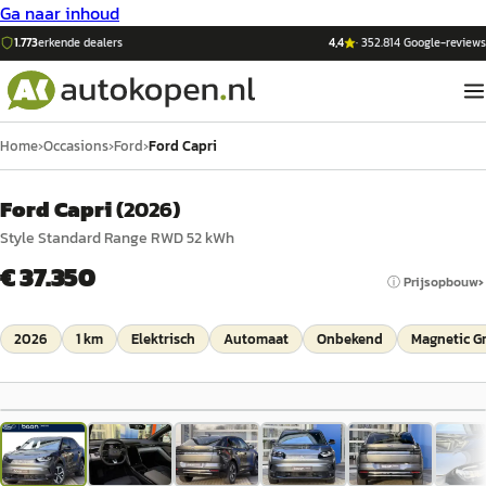
Ga naar inhoud
1.773
erkende dealers
4,4
·
352.814
Google-reviews
Home
›
Occasions
›
Ford
›
Ford Capri
Ford Capri
(
2026
)
Style Standard Range RWD 52 kWh
€ 37.350
ⓘ Prijsopbouw
2026
1 km
Elektrisch
Automaat
Onbekend
Magnetic G
1
/
36