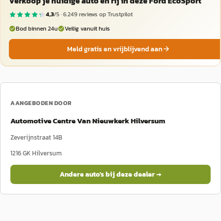
Verkoop je huidige auto en rij in deze Ford EcoSport
4,3
/5 ·
6.249
reviews op Trustpilot
Bod binnen 24u
Veilig vanuit huis
Meld gratis en vrijblijvend aan
AANGEBODEN DOOR
Automotive Centre Van Nieuwkerk Hilversum
Zeverijnstraat 14B
1216 GK
Hilversum
Andere auto's bij deze dealer →