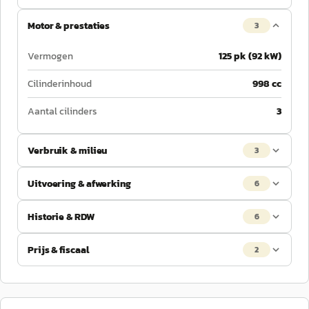
Motor & prestaties
3
Vermogen
125 pk (92 kW)
Cilinderinhoud
998 cc
Aantal cilinders
3
Verbruik & milieu
3
Uitvoering & afwerking
6
Historie & RDW
6
Prijs & fiscaal
2