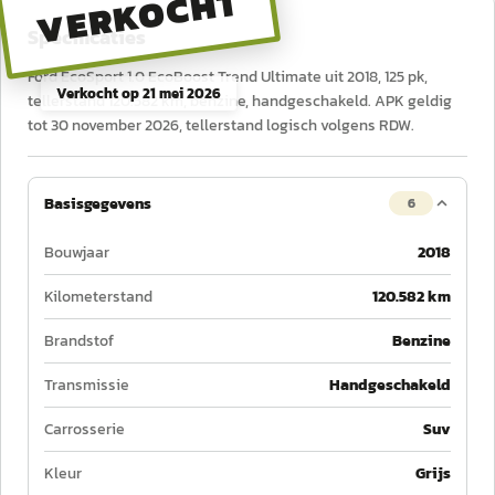
VERKOCHT
Specificaties
Ford EcoSport 1.0 EcoBoost Trend Ultimate uit 2018, 125 pk,
Verkocht op
21 mei 2026
tellerstand 120.582 km, benzine, handgeschakeld. APK geldig
tot 30 november 2026, tellerstand logisch volgens RDW.
Basisgegevens
6
Bouwjaar
2018
Kilometerstand
120.582 km
Brandstof
Benzine
Transmissie
Handgeschakeld
Carrosserie
Suv
Kleur
Grijs