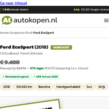
Ga naar inhoud
1.848
erkende dealers
4,4
·
352.831
Google-reviews
Home
›
Occasions
›
Ford
›
Ford EcoSport
Ford EcoSport
(
2018
)
VERKOCHT
1.0 EcoBoost Trend Ultimate
€ 9.400
Nieuwprijs
€
24.112
—
61
% lager
(€
14.712
besparing t.o.v. nieuw)
✓ Tellerstand logisch
✓ APK tot
nov 2026
2018
120.582 km
Benzine
Handgeschakeld
Suv
Grijs