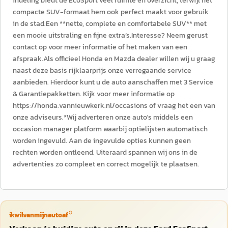
indeling biedt de EcoSport veel ruimte en overzicht, terwijl het
compacte SUV-formaat hem ook perfect maakt voor gebruik
in de stad.Een **nette, complete en comfortabele SUV** met
een mooie uitstraling en fijne extra’s.Interesse? Neem gerust
contact op voor meer informatie of het maken van een
afspraak.Als officieel Honda en Mazda dealer willen wij u graag
naast deze basis rijklaarprijs onze verregaande service
aanbieden. Hierdoor kunt u de auto aanschaffen met 3 Service
& Garantiepakketten. Kijk voor meer informatie op
https://honda.vannieuwkerk.nl/occasions of vraag het een van
onze adviseurs.*Wij adverteren onze auto's middels een
occasion manager platform waarbij optielijsten automatisch
worden ingevuld. Aan de ingevulde opties kunnen geen
rechten worden ontleend. Uiteraard spannen wij ons in de
advertenties zo compleet en correct mogelijk te plaatsen.
®
ikwilvanmijnautoaf