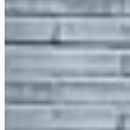
109.424 km · Benzine · Handgeschakeld
Automotive Centre Van Nieuwkerk Hilversum
· Hilversum
4,4
(
191
)
Bekijk aanbieding →
Vergelijk
Google reviews over
Automotive Centre Van Nieuwkerk
Hilversum
Rinus Kenters
★★★★★
mei 2026