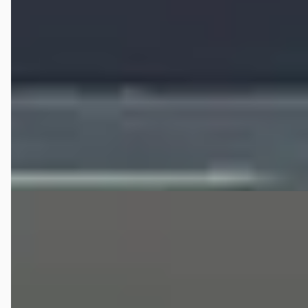
v.a. € 290/mnd
Scherp geprijsd
142.196 km · Benzine · Automaat
Automotive Centre Van Nieuwkerk Hilversum
· Hilversum
4,4
(
191
)
Bekijk aanbieding →
Vergelijk
B
Honda Jazz
·
0
1.3 i-VTEC 102pk Automaat
€ 14.899
v.a. € 316/mnd