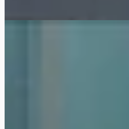
Vergelijk
B
Mazda CX-5
·
0
2.0 SKYACTIV-G 165pk 2WD TS
€ 16.250
v.a. € 344/mnd
Scherp geprijsd
129.828 km · Benzine · Handgeschakeld
Automotive Centre Van Nieuwkerk Hilversum
· Hilversum
4,4
(
191
)
Bekijk aanbieding →
Vergelijk