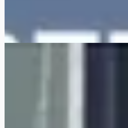
Automotive Centre Van Nieuwkerk Hilversum
· Hilversum
4,4
(
191
)
Bekijk aanbieding →
Vergelijk
B
Mazda 2
·
0
1.5 SKYACTIV-G 90PK Homaru Aka
€ 16.750
v.a. € 355/mnd
Marktconform
80.719 km · Hybride · Handgeschakeld
Automotive Centre Van Nieuwkerk Hilversum
· Hilversum