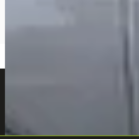
autokopen.nl geeft geen financieel advies en is niet bevoegd om vragen over
financiële producten te beantwoorden. Wij verwijzen door naar erkende, AFM-
vergunde partners.
POPULAIRE MERKEN
Volkswagen
Vind jouw volgende auto bij