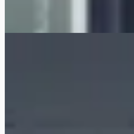
4,4
(
191
)
Bekijk aanbieding →
Vergelijk
B
Honda Civic
·
0
1.8i Automaat Elegance
€ 13.900
v.a. € 295/mnd
Scherp geprijsd
161.512 km · Benzine · Handgeschakeld
Automotive Centre Van Nieuwkerk Hilversum
· Hilversum
4,4
(
191
)
Bekijk aanbieding →