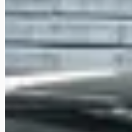
Goede service, men nam alle tijd bij de keuze van de auto. Ook bij het
afleveren van de auto werd alle tijd genomen om alles duidelijk uit te
leggen. Met dank aan Matthijs en collega’s 👍
F Ritz
★
☆☆☆☆
maart 2026
Mails staan niet helemaal in volgorde maar ze hebben me behoorlijk
proberen op te lichten eerst in de zaak daarna nog eens via de mail.
Monteurs en personeel van andere garages schrokken hier gewoon
van. Heb gewoon van tevoren naar de kosten gevraagd, men komt
niet dagelijks bij een auto garage dus ze proberen van alles te
verzinnen om je maar wat extra te laten betalen. Helaas was het
verkeerde slachtoffer deze keer sorry.
Veelgestelde vragen over Automotive Centre Van
Nieuwkerk Hilversum
Wat zijn de openingstijden van Automotive Centre Van