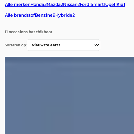
Alle merken
Honda
3
Mazda
2
Nissan
2
Ford
1
Smart
1
Opel
1
Kia
1
Alle brandstof
Benzine
9
Hybride
2
11
occasion
s
beschikbaar
Sorteren op:
B
Smart Ignis
·
0
1.2 Smart Hybrid Style Navi
€ 16.400
v.a. € 348/mnd
Marktconform
40.437 km · Hybride · Handgeschakeld