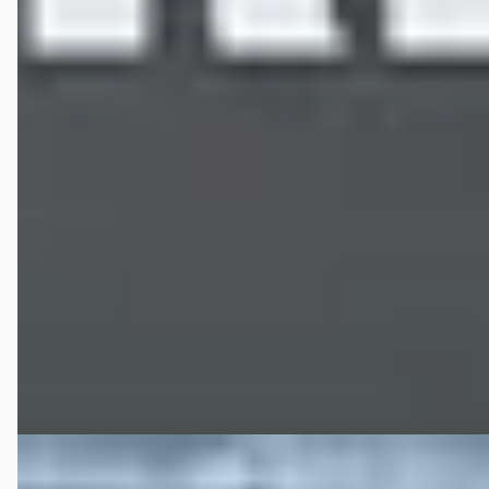
B
Ford C-Max
·
0
1.5 EcoBoost 150pk Titanium Editio...
€ 9.900
v.a. € 210/mnd
Boven markt
127.212 km · Benzine · Handgeschakeld
Automotive Centre Van Nieuwkerk Hilversum
· Hilversum
4,4
(
191
)
Bekijk aanbieding →
Vergelijk
B
Nissan Micra
·
0