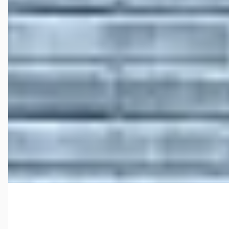
0.9 IG-T 90pk Tekna
€ 10.200
v.a. € 216/mnd
Scherp geprijsd
65.011 km · Benzine · Handgeschakeld
Automotive Centre Van Nieuwkerk Hilversum
· Hilversum
4,4
(
191
)
Bekijk aanbieding →
Vergelijk
B
Nissan Micra
·
0
1.0 IG-T 100pk Automaat Business...