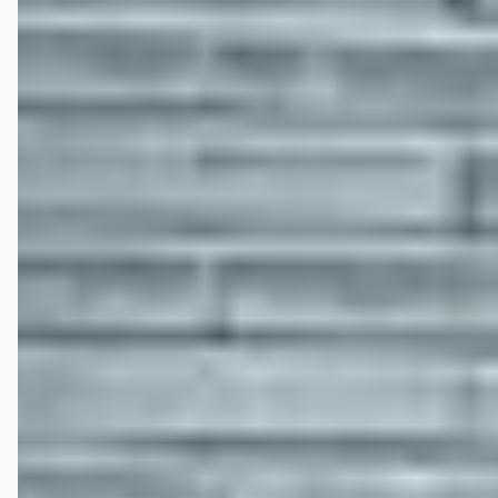
Prettig geholpen met de voor ons perfecte auto. Leuk filmpje van het
ophalen van de auto
Hans Van Vliet
★★★★★
mei 2026
Ik heb hier een nieuwe Omoda Hybride Premium gekocht. Prachtige
auto, Rijdt fantastisch tot op heden zeer tevreden. Heel fijn en
professioneel geholpen door Dhr Jeroen de Jong.
Joost vdE
★★★★★
december 2025
Goede ervaring bij de aankoop van onze occassion bij Van Nieuwkerk
in Hilversum. Konden snel terecht voor een proefrit en ze waren
tijdens het proces goed bereikbaar en altijd behulpzaam. Bedankt
Mats, en ook aan Sander. Hebben onze auto nu een maand en erg blij
mee.
John
★★★★★
mei 2026