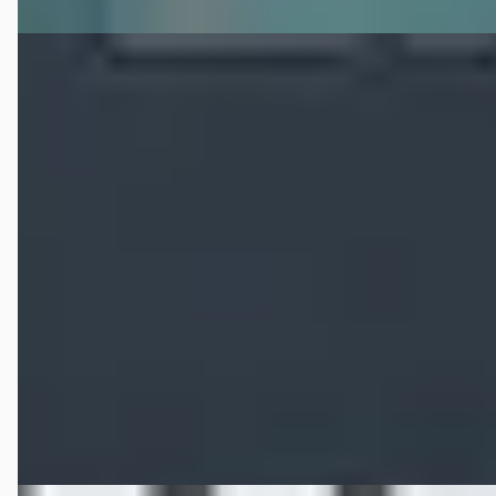
B
Kia Picanto
·
2018
1.0 67pk Comfort Navigator
€ 9.450
v.a. € 200/mnd
Scherp geprijsd
2018 · 62.298 km · Benzine · Handgeschakeld
Automotive Centre Van Nieuwkerk Hilversum
· Hilversum
4,4
(
191
)
Bekijk aanbieding →
Vergelijk