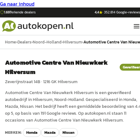
Ga naar inhoud
1.697
erkende dealers
4,4
·
352.814
Google-reviews
Home
›
Dealers
›
Noord-Holland
›
Hilversum
›
Automotive Centre Van Nieuw
Automotive Centre Van Nieuwkerk
Geverifiee
Hilversum
Zeverijnstraat 14B
·
1216 GK
Hilversum
Automotive Centre Van Nieuwkerk Hilversum
is een
geverifieerd
auto
bedrijf in
Hilversum
, Noord-Holland
.
Gespecialiseerd in Honda,
Mazda, Nissan.
Het bedrijf heeft een gemiddelde beoordeling van 4.
op 5, op basis van 191 Google reviews.
Op autokopen.nl staan 11
occasions van Automotive Centre Van Nieuwkerk Hilversum.
MERKEN:
Honda
Mazda
Nissan