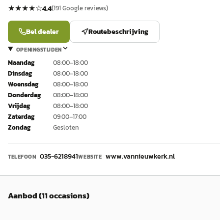
★★★★
☆
4.4
(
191
Google reviews)
Bel dealer
Routebeschrijving
OPENINGSTIJDEN
Maandag
08:00–18:00
Dinsdag
08:00–18:00
Woensdag
08:00–18:00
Donderdag
08:00–18:00
Vrijdag
08:00–18:00
Zaterdag
09:00–17:00
Zondag
Gesloten
035-6218941
www.vannieuwkerk.nl
TELEFOON
WEBSITE
Aanbod (11 occasions)