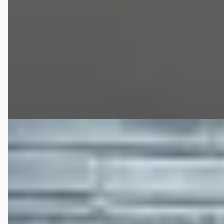
Scherp geprijsd
93.236 km · Benzine · Handgeschakeld
Automotive Centre Van Nieuwkerk Hilversum
· Hilversum
4,4
(
191
)
Bekijk aanbieding →
Vergelijk
B
Honda Civic
·
0
1.8 142pk Automaat Executive
€ 14.250
v.a. € 302/mnd
Scherp geprijsd