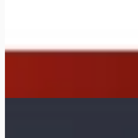
€ 14.900
v.a. € 316/mnd
Marktconform
38.662 km · Benzine · Handgeschakeld
Automotive Centre Van Nieuwkerk Hilversum
· Hilversum
4,4
(
191
)
Bekijk aanbieding →
Vergelijk
B
Opel Grandland
·
0
X 1.2 Turbo 130pk S&S Automaat...
€ 13.700