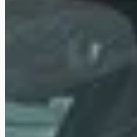
Nieuwkerk Hilversum?
Hoe wordt Automotive Centre Van Nieuwkerk Hilversum
beoordeeld?
Hoeveel occasions heeft Automotive Centre Van
Nieuwkerk Hilversum?
Welke brandstoftypen biedt Automotive Centre Van
Nieuwkerk Hilversum aan?
Welke automerken verkoopt Automotive Centre Van
Nieuwkerk Hilversum?
Hoe neem ik contact op met Automotive Centre Van
Nieuwkerk Hilversum?