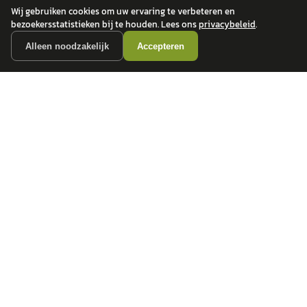
Toyota
betrouwbare dealers.
Wij gebruiken cookies om uw ervaring te verbeteren en
BMW
bezoekersstatistieken bij te houden. Lees ons
privacybeleid
.
Mercedes-Benz
Alleen noodzakelijk
Accepteren
Audi
Ford
Opel
Peugeot
ONTDEK
CONTACT
Auto's
info@
autokopen.nl
+31 53 208 4490
Nieuws
Josink Maatweg 43
Marktdata
7545 PS Enschede
Auto's per regio
Autoprijsindex
Autotrends
Autowijzer
Zakelijk leasen