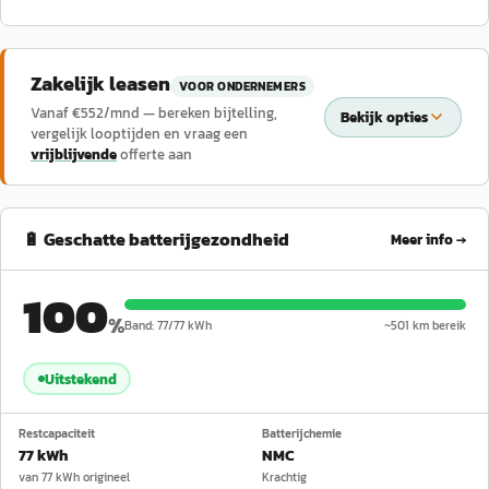
Zakelijk leasen
VOOR ONDERNEMERS
Vanaf €
552
/mnd — bereken bijtelling,
Bekijk opties
vergelijk looptijden en vraag een
vrijblijvende
offerte aan
🔋 Geschatte batterijgezondheid
Meer info →
100
%
Band:
77
/
77
kWh
~
501
km bereik
Uitstekend
Restcapaciteit
Batterijchemie
77 kWh
NMC
van 77 kWh origineel
Krachtig