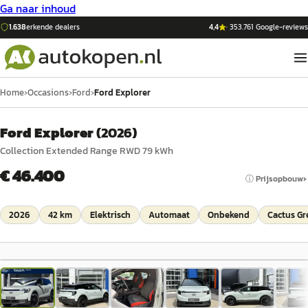
Ga naar inhoud
1.638
erkende dealers
4,4
·
353.761
Google-reviews
Home
›
Occasions
›
Ford
›
Ford Explorer
Ford Explorer
(
2026
)
Collection Extended Range RWD 79 kWh
€ 46.400
ⓘ Prijsopbouw
2026
42 km
Elektrisch
Automaat
Onbekend
Cactus Gr
1
/
34