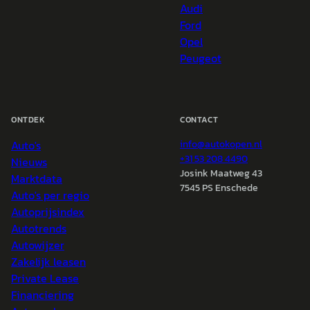
Audi
Ford
Opel
Peugeot
ONTDEK
CONTACT
Auto's
info@
autokopen.nl
+31 53 208 4490
Nieuws
Josink Maatweg 43
Marktdata
7545 PS Enschede
Auto's per regio
Autoprijsindex
Autotrends
Autowijzer
Zakelijk leasen
Private Lease
Financiering