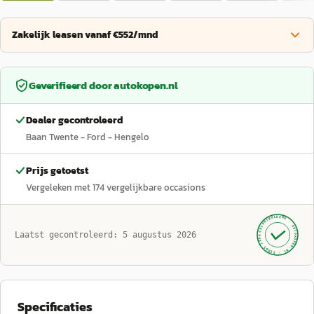
Zakelijk leasen vanaf €552/mnd
Geverifieerd door
autokopen.nl
Dealer gecontroleerd
Baan Twente - Ford - Hengelo
Prijs getoetst
Vergeleken met
174
vergelijkbare occasions
GECONTROLEERD ·
AUTOKOPEN.NL
Laatst gecontroleerd:
5 augustus 2026
· SINDS 1999 ·
Specificaties