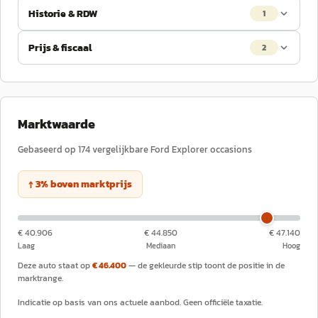
Historie & RDW
1
Prijs & fiscaal
2
Marktwaarde
Gebaseerd op
174
vergelijkbare
Ford
Explorer
occasions
↑
3
%
boven
marktprijs
€ 40.906
€ 44.850
€ 47.140
Laag
Mediaan
Hoog
Deze auto staat op
€ 46.400
— de gekleurde stip toont de positie in de
marktrange.
Indicatie op basis van ons actuele aanbod. Geen officiële taxatie.