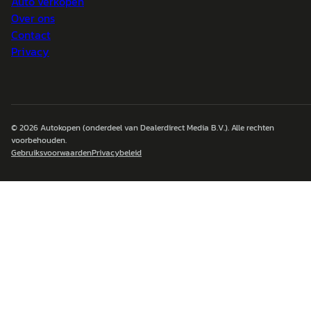
Auto verkopen
Over ons
Contact
Privacy
© 2026
Autokopen
(onderdeel van Dealerdirect Media B.V.). Alle rechten
voorbehouden.
Gebruiksvoorwaarden
Privacybeleid