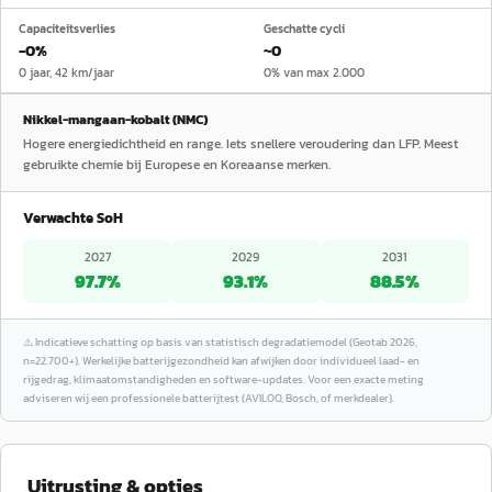
Capaciteitsverlies
Geschatte cycli
−0%
~0
0 jaar, 42 km/jaar
0% van max 2.000
Nikkel-mangaan-kobalt (NMC)
Hogere energiedichtheid en range. Iets snellere veroudering dan LFP. Meest
gebruikte chemie bij Europese en Koreaanse merken.
Verwachte SoH
2027
2029
2031
97.7
%
93.1
%
88.5
%
⚠️
Indicatieve schatting op basis van statistisch degradatiemodel (Geotab 2026,
n=22.700+). Werkelijke batterijgezondheid kan afwijken door individueel laad- en
rijgedrag, klimaatomstandigheden en software-updates. Voor een exacte meting
adviseren wij een professionele batterijtest (AVILOO, Bosch, of merkdealer).
Uitrusting & opties