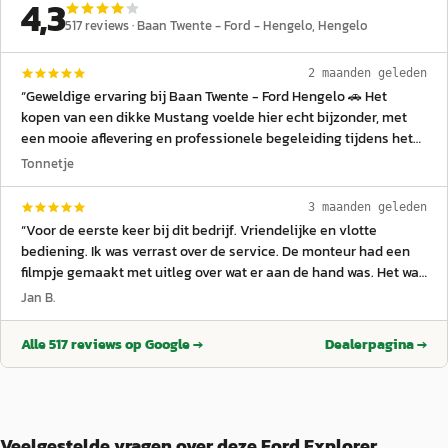
4,3
517
reviews ·
Baan Twente - Ford - Hengelo
, Hengelo
2 maanden geleden
“
Geweldige ervaring bij Baan Twente - Ford Hengelo 🚗 Het
kopen van een dikke Mustang voelde hier echt bijzonder, met
een mooie aflevering en professionele begeleiding tijdens het
hele traject. De garage levert netjes werk bij onderhoud en
Tonnetje
service, waarbij alles duidelijk wordt uitgelegd en goed wordt
uitgevoerd. Ook voor modellen zoals de Ford Kuga is veel kennis
3 maanden geleden
aanwezig binnen het team. Het personeel is vriendelijk en
“
Voor de eerste keer bij dit bedrijf. Vriendelijke en vlotte
behulpzaam, waardoor je je direct welkom voelt in de showroom.
bediening. Ik was verrast over de service. De monteur had een
Een offerte wordt duidelijk en overzichtelijk opgesteld, zodat je
filmpje gemaakt met uitleg over wat er aan de hand was. Het was
precies weet waar je aan toe bent. Tijdens het wachten staat er
uiteindelijk een flinke rekening maar zo is het tenminste
Jan B.
vaak een goede kop koffie klaar ☕ wat zorgt voor een
duidelijk. De auto doet het weer prima!
”
ontspannen en gastvrije sfeer. Een betrouwbare Ford-dealer
Alle
517
reviews op Google →
Dealerpagina →
waar service, kwaliteit en rijplezier centraal staan 👍
”
Veelgestelde vragen over deze Ford Explorer