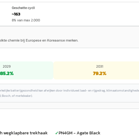
Geschatte cycli
~163
8% van max 2.000
ruikte chemie bij Europese en Koreaanse merken.
2029
2031
85.2
%
79.2
%
erkelijke batterijgezondheid kan afwijken door individueel laad- en rijgedrag, klimaatomstandighed
, Bosch, of merkdealer).
ch wegklapbare trekhaak
PN4GM - Agate Black
✓