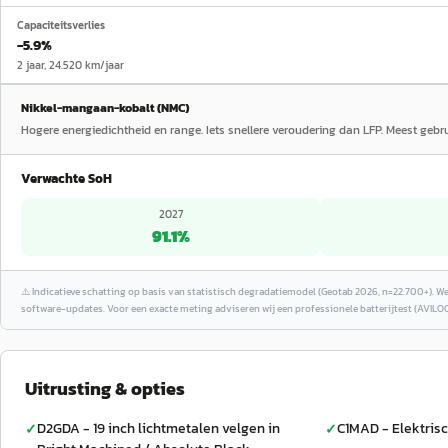
Capaciteitsverlies
−5.9%
2 jaar, 24.520 km/jaar
Nikkel-mangaan-kobalt (NMC)
Hogere energiedichtheid en range. Iets snellere veroudering dan LFP. Meest geb
Verwachte SoH
2027
91.1
%
⚠️
Indicatieve schatting op basis van statistisch degradatiemodel (Geotab 2026, n=22.700+). W
software-updates. Voor een exacte meting adviseren wij een professionele batterijtest (AVILOO
Uitrusting & opties
D2GDA - 19 inch lichtmetalen velgen in
C1MAD - Elektris
✓
✓