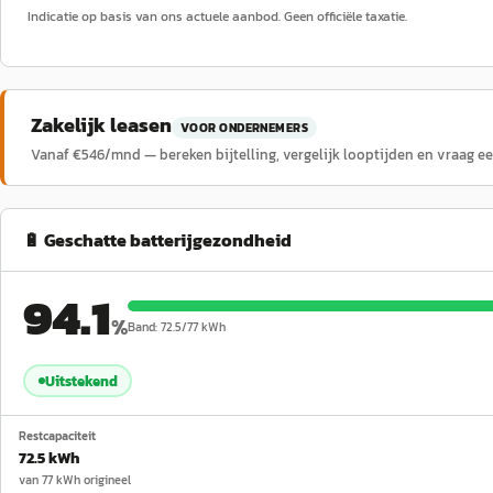
Indicatie op basis van ons actuele aanbod. Geen officiële taxatie.
Zakelijk leasen
VOOR ONDERNEMERS
Vanaf €
546
/mnd — bereken bijtelling, vergelijk looptijden en vraag e
🔋 Geschatte batterijgezondheid
94.1
%
Band:
72.5
/
77
kWh
Uitstekend
Restcapaciteit
72.5 kWh
van 77 kWh origineel