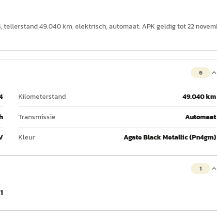
 tellerstand 49.040 km, elektrisch, automaat. APK geldig tot 22 novem
6
4
Kilometerstand
49.040 km
h
Transmissie
Automaat
V
Kleur
Agate Black Metallic (Pn4gm)
1
1