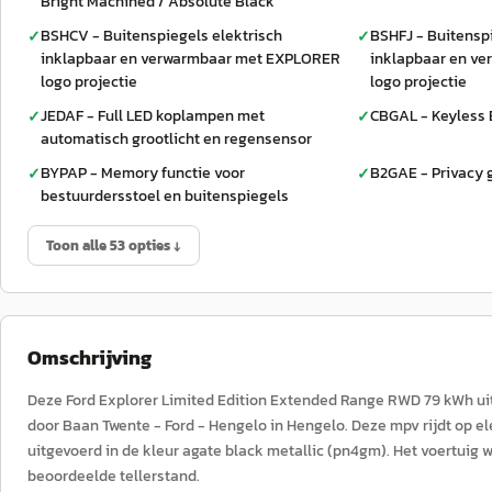
Bright Machined / Absolute Black
BSHCV - Buitenspiegels elektrisch
BSHFJ - Buitenspi
✓
✓
inklapbaar en verwarmbaar met EXPLORER
inklapbaar en v
logo projectie
logo projectie
JEDAF - Full LED koplampen met
CBGAL - Keyless 
✓
✓
automatisch grootlicht en regensensor
BYPAP - Memory functie voor
B2GAE - Privacy 
✓
✓
bestuurdersstoel en buitenspiegels
Toon alle 53 opties ↓
Omschrijving
Deze Ford Explorer Limited Edition Extended Range RWD 79 kWh u
door Baan Twente - Ford - Hengelo in Hengelo. Deze mpv rijdt op el
uitgevoerd in de kleur agate black metallic (pn4gm). Het voertuig
beoordeelde tellerstand.