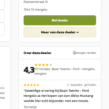
Diamantstraat 14
7554 TA
Hengelo
Bel dealer
Meer van deze dealer →
Over deze dealer
Google-reviews
4,3
517
reviews ·
Baan Twente - Ford - Hengelo
,
Hengelo
2 maanden geleden
“
Geweldige ervaring bij Baan Twente - Ford
.800
Hengelo 🚗 Het kopen van een dikke Mustang
Hoog
voelde hier echt bijzonder, met een mooie
aflevering en professionele begeleiding tijdens
Tonnetje