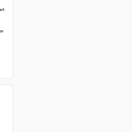
art
or