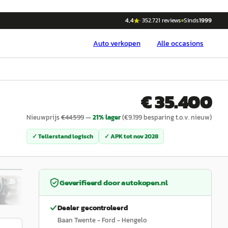
4,4
·
352.721
reviews
Sinds
1999
Auto
verkopen
Alle occasions
€ 35.400
Nieuwprijs
€
44.599
—
21
% lager
(€
9.199
besparing t.o.v. nieuw)
✓ Tellerstand logisch
✓ APK tot
nov 2028
/
20
Geverifieerd door
autokopen.nl
Dealer gecontroleerd
Baan Twente - Ford - Hengelo