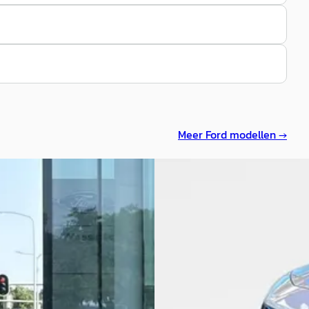
Meer
Ford
modellen →
binnen
DEMO
Nieuw binnen
EV
A
Explorer
·
2026
Ford Explorer
·
2026
m Standard Range RWD 58 kWh
Premium Extended Range RWD
0
€ 44.012
911/mnd
v.a. € 933/mnd