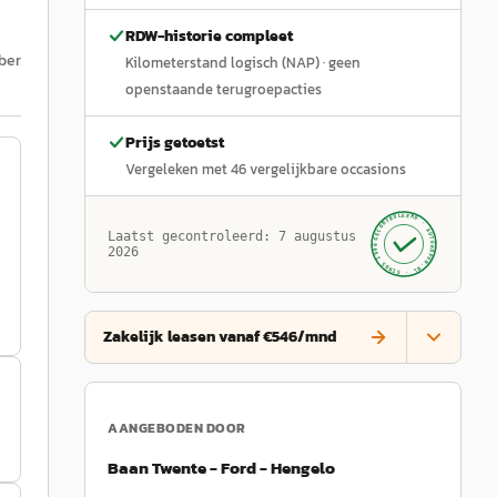
RDW-historie compleet
ber
Kilometerstand logisch (NAP)
· geen
openstaande terugroepacties
Prijs getoetst
Vergeleken met
46
vergelijkbare occasions
GECONTROLEERD ·
AUTOKOPEN.NL
Laatst gecontroleerd:
7 augustus
· SINDS 1999 ·
2026
Zakelijk leasen vanaf €546/mnd
AANGEBODEN DOOR
Baan Twente - Ford - Hengelo