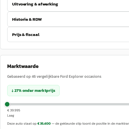
Uitvoering & afwerking
Historie & RDW
Prijs & fiscaal
Marktwaarde
Gebaseerd op
46
vergelijkbare
Ford
Explorer
occasions
↓
27
%
onder
marktprijs
€ 39.995
Laag
Deze auto staat op
€ 35.400
— de gekleurde stip toont de positie in de marktra