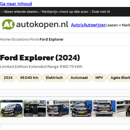
Ga naar inhoud
Alleen erkende dealers
Marktprijs-check op elke
auto
Zoek met AI
Auto's
Autowijzer
Leasen
Mark
Home
›
Occasions
›
Ford
›
Ford Explorer
Ford Explorer
(
2024
)
Limited Edition Extended Range RWD 79 kWh
2024
49.040 km
Elektrisch
Automaat
MPV
Agate Blac