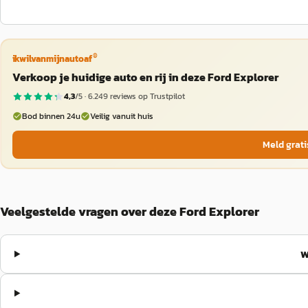
®
ikwilvanmijnautoaf
Verkoop je huidige auto en rij in deze Ford Explorer
4,3
/5 ·
6.249
reviews op Trustpilot
Bod binnen 24u
Veilig vanuit huis
Meld grati
Veelgestelde vragen over deze Ford Explorer
W