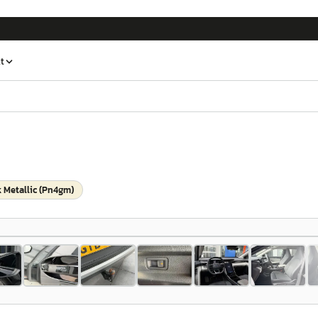
t
k Metallic (Pn4gm)
1