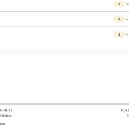
3
6
2
€ 48.195
€ 57
Mediaan
nge.