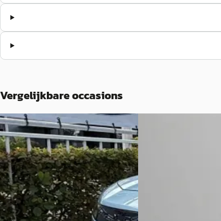
Vergelijkbare occasions
NIEUW
EV
A
EV
A
Ford Explorer
·
20
Ford Explorer
·
2026
Style Standard Range
Style Standard Range RWD 58 kWh
€ 34.999
€ 34.999
v.a. € 742/mnd
v.a. € 742/mnd
Scherp geprijsd