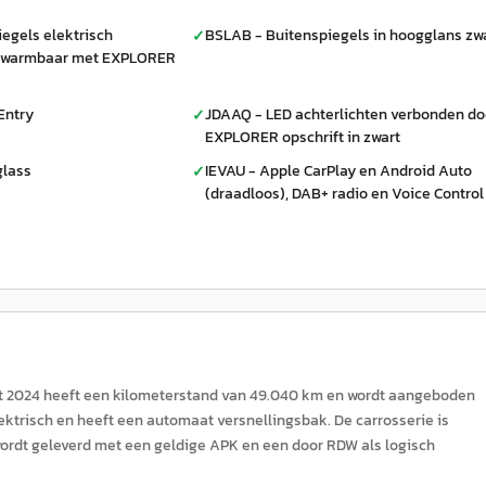
egels elektrisch
BSLAB - Buitenspiegels in hoogglans zw
✓
erwarmbaar met EXPLORER
Entry
JDAAQ - LED achterlichten verbonden do
✓
EXPLORER opschrift in zwart
glass
IEVAU - Apple CarPlay en Android Auto
✓
(draadloos), DAB+ radio en Voice Control
it 2024 heeft een kilometerstand van 49.040 km en wordt aangeboden
ektrisch en heeft een automaat versnellingsbak. De carrosserie is
 wordt geleverd met een geldige APK en een door RDW als logisch