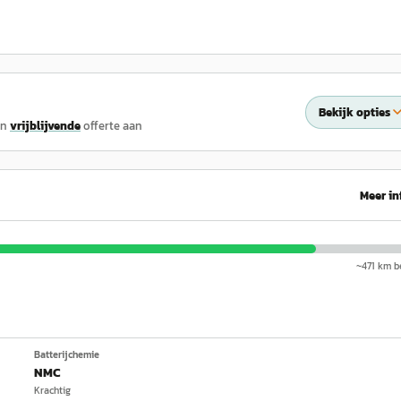
Bekijk opties
en
vrijblijvende
offerte aan
Meer in
~
471
km be
Batterijchemie
NMC
Krachtig