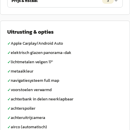
Prijs & fiscaal
3
Uitrusting & opties
Apple Carplay/Android Auto
✓
elektrisch glazen panorama-dak
✓
lichtmetalen velgen 17"
✓
metaalkleur
✓
navigatiesysteem full map
✓
voorstoelen verwarmd
✓
achterbank in delen neerklapbaar
✓
achterspoiler
✓
achteruitrijcamera
✓
airco (automatisch)
✓