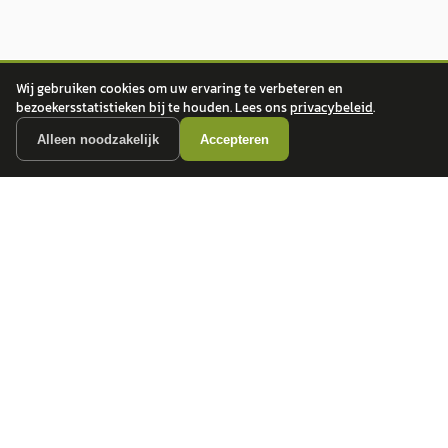
Wij gebruiken cookies om uw ervaring te verbeteren en
bezoekersstatistieken bij te houden. Lees ons
privacybeleid
.
Alleen noodzakelijk
Accepteren
autokopen.nl geeft geen financieel advies en is niet bevoegd om vragen over
financiële producten te beantwoorden. Wij verwijzen door naar erkende, AFM-
vergunde partners.
POPULAIRE MERKEN
Volkswagen
Vind jouw volgende auto bij
Toyota
betrouwbare dealers.
BMW
Mercedes-Benz
Audi