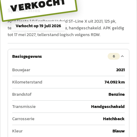
VERKOCHT
Specificaties
Ford Fiesta 1.0 EcoBoost Hybrid ST-Line X uit 2021, 125 pk,
Verkocht op
19 juli 2026
tellerstand 74.092 km, benzine, handgeschakeld. APK geldig
tot 17 mei 2027, tellerstand logisch volgens RDW.
Basisgegevens
6
Bouwjaar
2021
Kilometerstand
74.092 km
Brandstof
Benzine
Transmissie
Handgeschakeld
Carrosserie
Hatchback
Kleur
Blauw