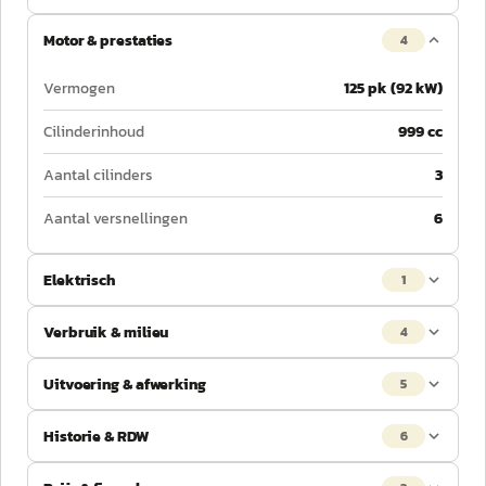
Motor & prestaties
4
Vermogen
125 pk (92 kW)
Cilinderinhoud
999 cc
Aantal cilinders
3
Aantal versnellingen
6
Elektrisch
1
Verbruik & milieu
4
Uitvoering & afwerking
5
Historie & RDW
6