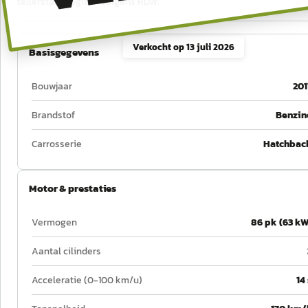
tellerstand logisch volgens RDW.
Verkocht op
13 juli 2026
Basisgegevens
Bouwjaar
201
Brandstof
Benzin
Carrosserie
Hatchbac
Motor & prestaties
Vermogen
86 pk (63 kW
Aantal cilinders
Acceleratie (0-100 km/u)
14