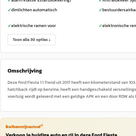
alarm klasse 1(startblokkering)
Anti Blokkeer Sy
✓
✓
dimlichten automatisch
bestuurdersairb
✓
✓
elektrische ramen voor
elektronische re
✓
✓
Toon alle 30 opties ↓
Omschrijving
Deze Ford Fiesta 1.1 Trend uit 2017 heeft een kilometerstand van 
hatchback rijdt op benzine, heeft een handgeschakeld versnellingsba
voertuig wordt geleverd met een geldige APK en een door RDW als 
®
ikwilvanmijnautoaf
Verkoop je huidige auto en rij in deze Ford Fiesta