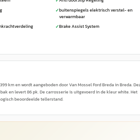
steem
Anti doorSlip Regeling
✓
ag
buitenspiegels elektrisch verstel- en
✓
verwarmbaar
mkrachtverdeling
Brake Assist System
✓
103.399 km en wordt aangeboden door Van Mossel Ford Breda in Breda. De
k en levert 86 pk. De carrosserie is uitgevoerd in de kleur white. Het
logisch beoordeelde tellerstand.