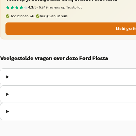
4,3
/5 ·
6.249
reviews op Trustpilot
Bod binnen 24u
Veilig vanuit huis
Meld grati
Veelgestelde vragen over deze Ford Fiesta