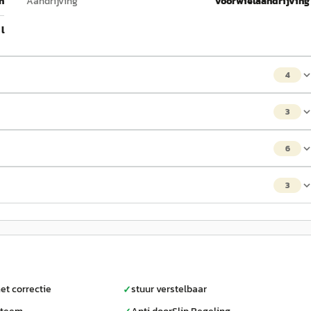
h
Aandrijving
Voorwielaandrijving
 l
4
3
6
3
et correctie
stuur verstelbaar
✓