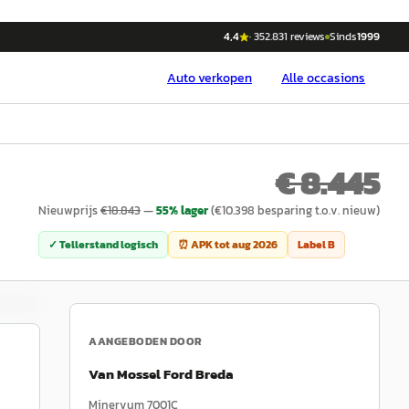
4,4
·
352.831
reviews
Sinds
1999
Auto
verkopen
Alle occasions
€ 8.445
Nieuwprijs
€
18.843
—
55
% lager
(€
10.398
besparing t.o.v. nieuw)
✓ Tellerstand logisch
⏰ APK tot
aug 2026
Label
B
AANGEBODEN DOOR
Van Mossel Ford Breda
Minervum 7001C