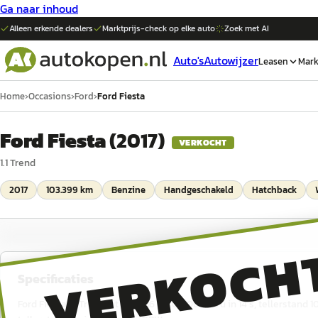
Ga naar inhoud
Alleen erkende dealers
Marktprijs-check op elke
auto
Zoek met AI
Auto's
Autowijzer
Leasen
Mark
Home
›
Occasions
›
Ford
›
Ford Fiesta
Ford Fiesta
(
2017
)
VERKOCHT
1.1 Trend
2017
103.399 km
Benzine
Handgeschakeld
Hatchback
VERKOCH
Specificaties
Ford Fiesta 1.1 Trend uit 2017, 86 pk, 0–100 km/u in 14 s, tellerstan