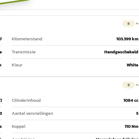
6
7
Kilometerstand
103.399 km
e
Transmissie
Handgeschakeld
k
Kleur
White
9
)
Cilinderinhoud
1084 cc
3
Aantal versnellingen
5
 s
Koppel
110 Nm