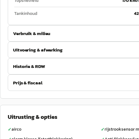
Topsnelheid
170 km/
Tankinhoud
42
Verbruik & milieu
Uitvoering & afwerking
Historie & RDW
Prijs & fiscaal
Uitrusting & opties
airco
rijstrooksensor m
✓
✓