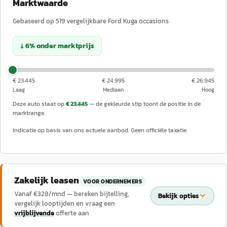
Marktwaarde
Gebaseerd op
519
vergelijkbare
Ford
Kuga
occasions
↓
6
%
onder
marktprijs
€ 23.445
€ 24.995
€ 26.945
Laag
Mediaan
Hoog
Deze auto staat op
€ 23.445
— de gekleurde stip toont de positie in de
marktrange.
Indicatie op basis van ons actuele aanbod. Geen officiële taxatie.
Zakelijk leasen
VOOR ONDERNEMERS
Vanaf €
328
/mnd — bereken bijtelling,
Bekijk opties
vergelijk looptijden en vraag een
vrijblijvende
offerte aan