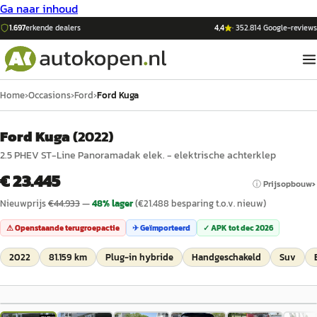
Ga naar inhoud
1.697
erkende dealers
4,4
·
352.814
Google-reviews
Home
›
Occasions
›
Ford
›
Ford Kuga
Ford Kuga
(
2022
)
2.5 PHEV ST-Line Panoramadak elek. - elektrische achterklep
€ 23.445
ⓘ Prijsopbouw
Nieuwprijs
€
44.933
—
48
% lager
(€
21.488
besparing t.o.v. nieuw)
⚠ Openstaande terugroepactie
✈ Geïmporteerd
✓ APK tot
dec 2026
2022
81.159 km
Plug-in hybride
Handgeschakeld
Suv
1
/
20