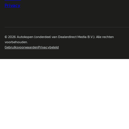
Privacy
© 2026
Autokopen
(onderdeel van Dealerdirect Media B.V.). Alle rechten
voorbehouden.
Gebruiksvoorwaarden
Privacybeleid