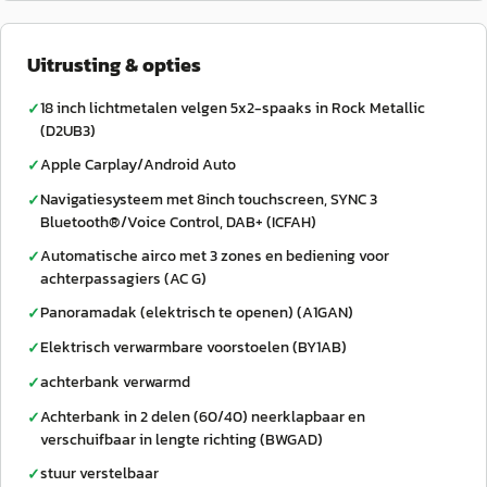
Uitrusting & opties
18 inch lichtmetalen velgen 5x2-spaaks in Rock Metallic
✓
(D2UB3)
Apple Carplay/Android Auto
✓
Navigatiesysteem met 8inch touchscreen, SYNC 3
✓
Bluetooth®/Voice Control, DAB+ (ICFAH)
Automatische airco met 3 zones en bediening voor
✓
achterpassagiers (AC G)
Panoramadak (elektrisch te openen) (A1GAN)
✓
Elektrisch verwarmbare voorstoelen (BY1AB)
✓
achterbank verwarmd
✓
Achterbank in 2 delen (60/40) neerklapbaar en
✓
verschuifbaar in lengte richting (BWGAD)
stuur verstelbaar
✓