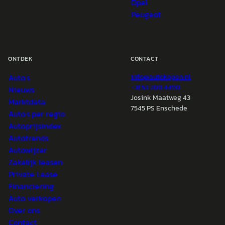
Opel
Peugeot
ONTDEK
CONTACT
Auto's
info@
autokopen.nl
+31 53 208 4490
Nieuws
Josink Maatweg 43
Marktdata
7545 PS Enschede
Auto's per regio
Autoprijsindex
Autotrends
Autowijzer
Zakelijk leasen
Private Lease
Financiering
Auto verkopen
Over ons
Contact