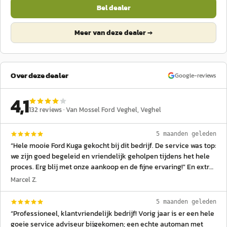
Bel dealer
Meer van deze dealer →
Over deze dealer
Google-reviews
4,1
132
reviews ·
Van Mossel Ford Veghel
, Veghel
5 maanden geleden
“
Hele mooie Ford Kuga gekocht bij dit bedrijf. De service was top:
we zijn goed begeleid en vriendelijk geholpen tijdens het hele
proces. Erg blij met onze aankoop en de fijne ervaring!" En extra
dank aan patric van pinxteren
”
Marcel Z.
5 maanden geleden
“
Professioneel, klantvriendelijk bedrijf! Vorig jaar is er een hele
goeie service adviseur bijgekomen; een echte automan met