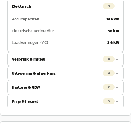
Elektrisch
3
Accucapaciteit
14 kWh
Elektrische actieradius
56 km
Laadvermogen (AC)
3,6 kW
Verbruik & milieu
4
Uitvoering & afwerking
4
Historie & RDW
7
Prijs & fiscaal
5