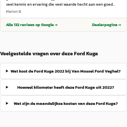
veel kennis en ervaring die veel waarde hecht aan een goed
klantencontact. Het onderhoud van mijn mooie Ford Fiesta
Marion B.
wordt goed en prettig geregeld. Dankjewel Geert!
”
Alle
132
reviews op Google →
Dealerpagina →
Veelgestelde vragen over deze Ford Kuga
Wat kost de Ford Kuga 2022 bij Van Mossel Ford Veghel?
Hoeveel kilometer heeft deze Ford Kuga uit 2022?
Wat zijn de maandelijkse kosten van deze Ford Kuga?