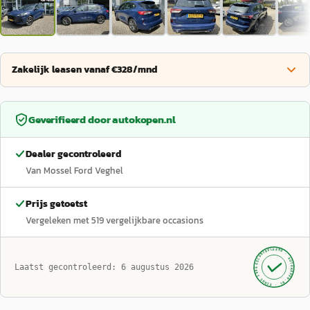
Zakelijk leasen vanaf €328/mnd
Geverifieerd door
autokopen.nl
Dealer gecontroleerd
Van Mossel Ford Veghel
Prijs getoetst
Vergeleken met
519
vergelijkbare occasions
GECONTROLEERD ·
AUTOKOPEN.NL
Laatst gecontroleerd:
6 augustus 2026
· SINDS 1999 ·