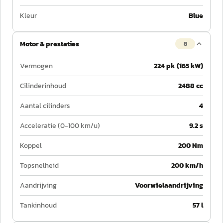
Kleur
Blue
Motor & prestaties
8
Vermogen
224 pk (165 kW)
Cilinderinhoud
2488 cc
Aantal cilinders
4
Acceleratie (0-100 km/u)
9.2 s
Koppel
200 Nm
Topsnelheid
200 km/h
Aandrijving
Voorwielaandrijving
Tankinhoud
57 l