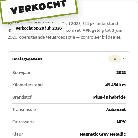
VERKOCHT
Specificaties
Ford Kuga 2.5 PHEV ST-Line X uit 2022, 224 pk, tellerstand
Verkocht op
28 juli 2026
49.454 km, plug-in hybride, automaat. APK geldig tot 8 juni
2026, openstaande terugroepactie — controleer bij dealer.
Basisgegevens
6
Bouwjaar
2022
Kilometerstand
49.454 km
Brandstof
Plug-in hybride
Transmissie
Automaat
Carrosserie
MPV
Kleur
Magnetic Grey Metallic