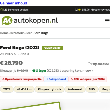
Ga naar inhoud
1.638
erkende dealers
4,4
·
353.761
Google-reviews
Home
›
Occasions
›
Ford
›
Ford Kuga
Ford Kuga
(
2022
)
VERKOCHT
2.5 PHEV ST-Line X
€ 26.790
ⓘ Prijsopbouw
Nieuwprijs
€
49.043
—
45
% lager
(€
22.253
besparing t.o.v. nieuw)
⚠ Openstaande terugroepactie
✈ Geïmporteerd
⚠ APK verlopen (
jun 2026
)
2022
49.454 km
Plug-in hybride
Automaat
MPV
Magne