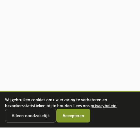
Wij gebruiken cookies om uw ervaring te verbeteren en
bezoekersstatistieken bij te houden. Lees ons
privacybeleid
.
Alleen noodzakelijk
Accepteren
autokopen.nl geeft geen financieel advies en is niet bevoegd om vragen over