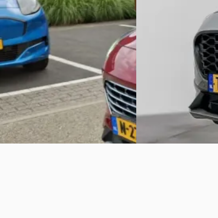
€ 19.950
€ 23.395
v.a. € 423/mnd
v.a. € 496/mnd
Scherp geprijsd
Scherp geprijsd
2020 · 76.983 km · Benzine ·
2023 · 67.724 km · Plug-
Handgeschakeld
Automaat
Van Mossel Ford Goes
· Goes
4,4
(
200
)
Broekhuis Ford De Bilt
Bekijk aanbieding →
Bekijk aanbieding →
Vergelijk
Vergelijk