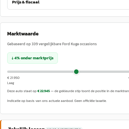
Prijs & fiscaal
Marktwaarde
Gebaseerd op
339
vergelijkbare
Ford
Kuga
occasions
↓
4
%
onder
marktprijs
€ 21.950
Laag
Deze auto staat op
€ 22.945
— de gekleurde stip toont de positie in de marktran
Indicatie op basis van ons actuele aanbod. Geen officiële taxatie.