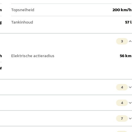
m
Topsnelheid
200 km/h
g
Tankinhoud
57 l
3
h
Elektrische actieradius
56 km
W
4
4
7