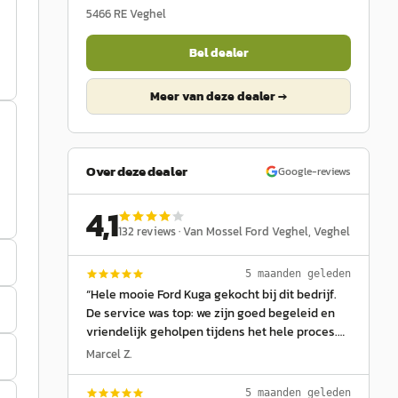
5466 RE
Veghel
Bel dealer
Meer van deze dealer →
Over deze dealer
Google-reviews
4,1
132
reviews ·
Van Mossel Ford Veghel
, Veghel
5 maanden geleden
“
Hele mooie Ford Kuga gekocht bij dit bedrijf.
De service was top: we zijn goed begeleid en
vriendelijk geholpen tijdens het hele proces.
Erg blij met onze aankoop en de fijne ervaring!"
Marcel Z.
En extra dank aan patric van pinxteren
”
5 maanden geleden