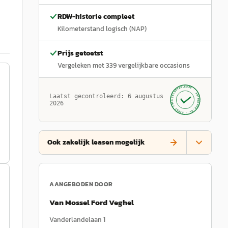
RDW-historie compleet
Kilometerstand logisch (NAP)
Prijs getoetst
Vergeleken met
339
vergelijkbare occasions
GECONTROLEERD ·
AUTOKOPEN.NL
Laatst gecontroleerd:
6 augustus
· SINDS 1999 ·
2026
Ook zakelijk leasen mogelijk
AANGEBODEN DOOR
Van Mossel Ford Veghel
Vanderlandelaan 1