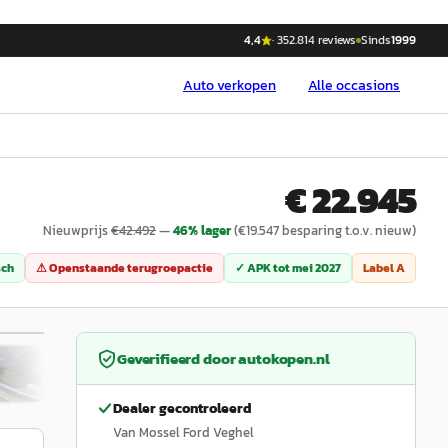
4,4
·
352.814
reviews
Sinds
1999
Auto
verkopen
Alle occasions
€ 22.945
Nieuwprijs
€
42.492
—
46
% lager
(€
19.547
besparing t.o.v. nieuw)
sch
⚠ Openstaande terugroepactie
✓ APK tot
mei 2027
Label
A
/
23
Geverifieerd door
autokopen.nl
Dealer gecontroleerd
Van Mossel Ford Veghel