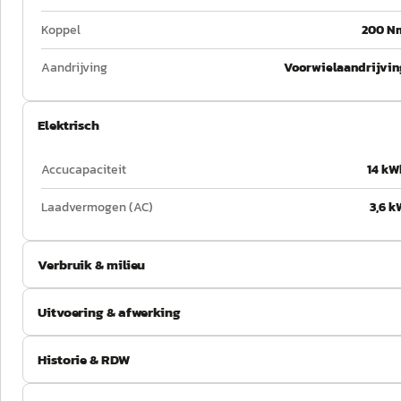
Koppel
200 N
Aandrijving
Voorwielaandrijvin
Elektrisch
Accucapaciteit
14 kW
Laadvermogen (AC)
3,6 k
Verbruik & milieu
Uitvoering & afwerking
Historie & RDW