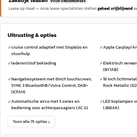
Zakelijk leasen
VOOR ONDERNEMERS
Lease op maat — onze lease-specialisten stellen
geheel vrijblijvend
e
Uitrusting & opties
cruise control adaptief met Stop&Go en
Apple Carplay/An
✓
✓
stuurhulp
lederen/stof bekleding
Elektrisch verwa
✓
✓
(BY1AB)
Navigatiesysteem met 8inch touchscreen,
18 inch lichtmeta
✓
✓
SYNC 3 Bluetooth®/Voice Control, DAB+
Rock Metallic (D
(ICFAH)
Automatische airco met 3 zones en
LED koplampen vo
✓
✓
bediening voor achterpassagiers (AC G)
(JBBAK)
Toon alle 75 opties ↓