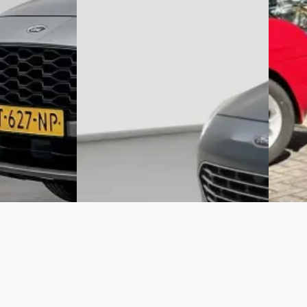
€ 25.750
€ 19.90
v.a. € 546/mnd
v.a. € 
Scherp geprijsd
Scherp 
in hybride ·
2023 · 36.485 km · Plug-in hybride ·
2021 · 8
Automaat
Automa
4,6
(
327
)
Broekhuis Ford Veenendaal
4,5
(
446
)
Autobe
Bekijk aanbieding →
Bekijk 
Vergelijk
Vergelijk