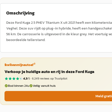
Omschrijving
Deze Ford Kuga 2.5 PHEV Titanium X uit 2021 heeft een kilometers
Veghel. Deze suv rijdt op plug-in hybride, heeft een handgeschakel
56 km. De carrosserie is uitgevoerd in de kleur grey. Het voertuig
beoordeelde tellerstand.
®
ikwilvanmijnautoaf
Verkoop je huidige auto en rij in deze Ford Kuga
4,3
/5 ·
6.249
reviews op Trustpilot
Bod binnen 24u
Veilig vanuit huis
Meld grati