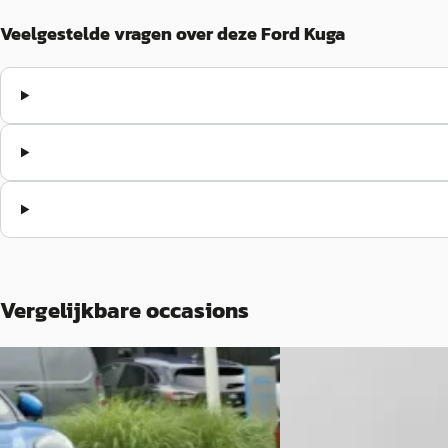
Veelgestelde vragen over deze Ford Kuga
Vergelijkbare occasions
B
A
Ford Kuga
·
2020
Ford Kuga
·
2023
1.5 EcoBoost Titanium X
2.5 PHEV ST-Line