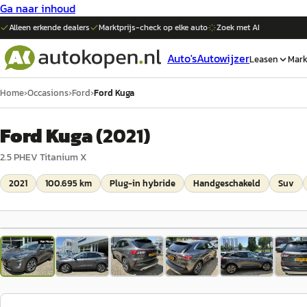
Ga naar inhoud
Alleen erkende dealers
Marktprijs-check op elke
auto
Zoek met AI
Auto's
Autowijzer
Leasen
Mark
Home
›
Occasions
›
Ford
›
Ford Kuga
Ford Kuga
(
2021
)
2.5 PHEV Titanium X
2021
100.695 km
Plug-in hybride
Handgeschakeld
Suv