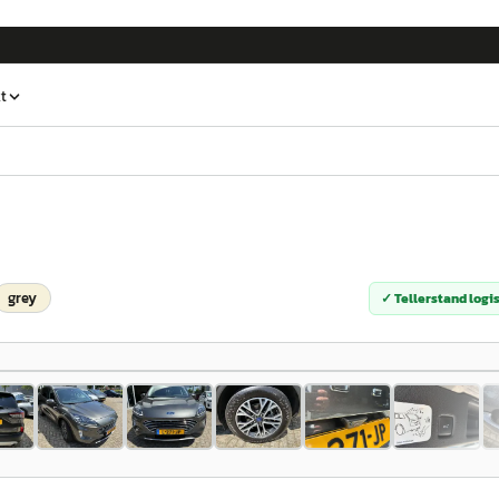
t
grey
✓ Tellerstand logi
1