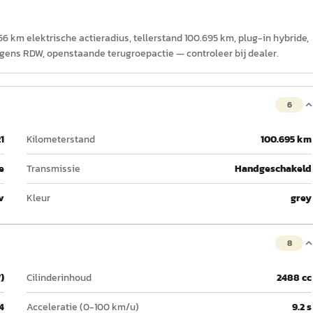
 56 km elektrische actieradius, tellerstand 100.695 km, plug-in hybride,
olgens RDW, openstaande terugroepactie — controleer bij dealer.
6
1
Kilometerstand
100.695 km
e
Transmissie
Handgeschakeld
v
Kleur
grey
8
)
Cilinderinhoud
2488 cc
4
Acceleratie (0-100 km/u)
9.2 s