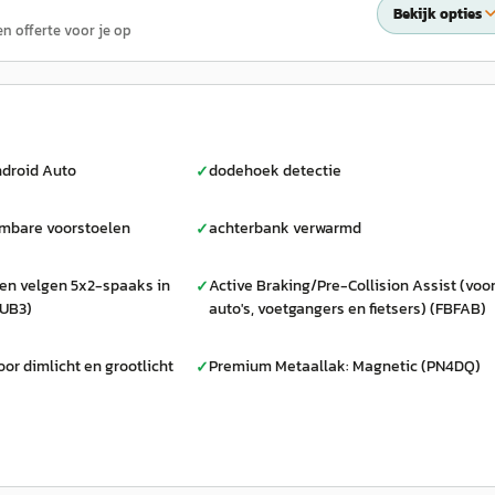
Bekijk opties
en offerte voor je op
droid Auto
dodehoek detectie
✓
rmbare voorstoelen
achterbank verwarmd
✓
len velgen 5x2-spaaks in
Active Braking/Pre-Collision Assist (voo
✓
2UB3)
auto's, voetgangers en fietsers) (FBFAB)
or dimlicht en grootlicht
Premium Metaallak: Magnetic (PN4DQ)
✓