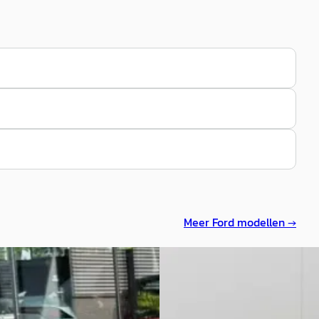
Meer
Ford
modellen →
Kuga
·
2021
Ford Kuga
·
2022
EV automaat PLUG IN HYBRID
2.5 PHEV ST-Line X
itanium
€ 25.835