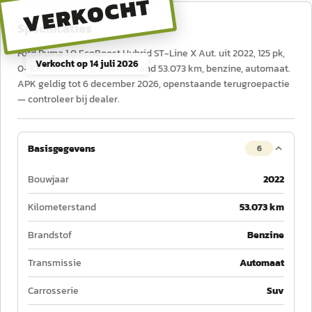
VERKOCHT
Specificaties
Ford Puma 1.0 EcoBoost Hybrid ST-Line X Aut. uit 2022, 125 pk,
Verkocht op
14 juli 2026
0–100 km/u in 9,8 s, tellerstand 53.073 km, benzine, automaat.
APK geldig tot 6 december 2026, openstaande terugroepactie
— controleer bij dealer.
Basisgegevens
6
Bouwjaar
2022
Kilometerstand
53.073 km
Brandstof
Benzine
Transmissie
Automaat
Carrosserie
Suv