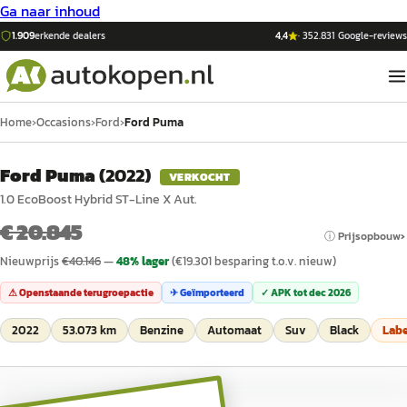
Ga naar inhoud
1.909
erkende dealers
4,4
·
352.831
Google-reviews
Home
›
Occasions
›
Ford
›
Ford Puma
Ford Puma
(
2022
)
VERKOCHT
1.0 EcoBoost Hybrid ST-Line X Aut.
€ 20.845
ⓘ Prijsopbouw
Nieuwprijs
€
40.146
—
48
% lager
(€
19.301
besparing t.o.v. nieuw)
⚠ Openstaande terugroepactie
✈ Geïmporteerd
✓ APK tot
dec 2026
2022
53.073 km
Benzine
Automaat
Suv
Black
Lab