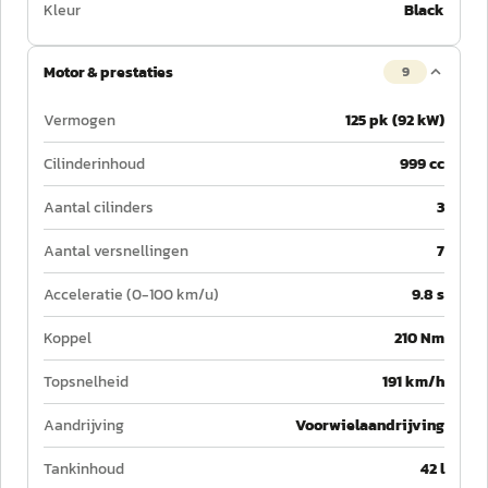
Kleur
Black
Motor & prestaties
9
Vermogen
125 pk (92 kW)
Cilinderinhoud
999 cc
Aantal cilinders
3
Aantal versnellingen
7
Acceleratie (0-100 km/u)
9.8 s
Koppel
210 Nm
Topsnelheid
191 km/h
Aandrijving
Voorwielaandrijving
Tankinhoud
42 l