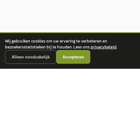
Wij gebruiken cookies om uw ervaring te verbeteren en
bezoekersstatistieken bij te houden. Lees ons
privacybeleid
.
Alleen noodzakelijk
Accepteren
autokopen.nl geeft geen financieel advies en is niet bevoegd om vragen over
financiële producten te beantwoorden. Wij verwijzen door naar erkende, AFM-
vergunde partners.
POPULAIRE MERKEN
Volkswagen
Vind jouw volgende auto bij
Toyota
betrouwbare dealers.
BMW