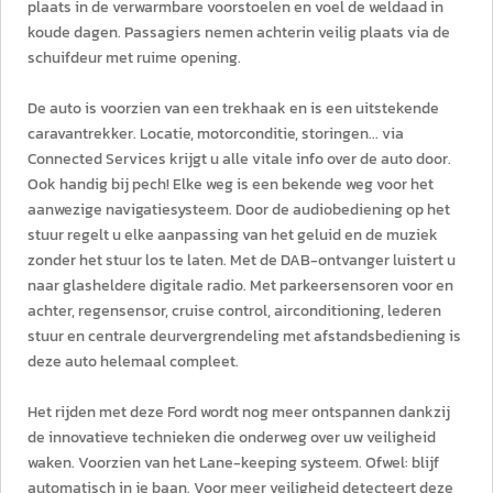
plaats in de verwarmbare voorstoelen en voel de weldaad in
koude dagen. Passagiers nemen achterin veilig plaats via de
schuifdeur met ruime opening.
De auto is voorzien van een trekhaak en is een uitstekende
caravantrekker. Locatie, motorconditie, storingen... via
Connected Services krijgt u alle vitale info over de auto door.
Ook handig bij pech! Elke weg is een bekende weg voor het
aanwezige navigatiesysteem. Door de audiobediening op het
stuur regelt u elke aanpassing van het geluid en de muziek
zonder het stuur los te laten. Met de DAB-ontvanger luistert u
naar glasheldere digitale radio. Met parkeersensoren voor en
achter, regensensor, cruise control, airconditioning, lederen
stuur en centrale deurvergrendeling met afstandsbediening is
deze auto helemaal compleet.
Het rijden met deze Ford wordt nog meer ontspannen dankzij
de innovatieve technieken die onderweg over uw veiligheid
waken. Voorzien van het Lane-keeping systeem. Ofwel: blijf
automatisch in je baan. Voor meer veiligheid detecteert deze