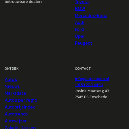
Toyota
betrouwbare dealers.
BMW
Mercedes-Benz
Audi
Ford
Opel
Peugeot
ONTDEK
CONTACT
Auto's
info@
autokopen.nl
+31 53 208 4490
Nieuws
Josink Maatweg 43
Marktdata
7545 PS Enschede
Auto's per regio
Autoprijsindex
Autotrends
Autowijzer
Zakelijk leasen