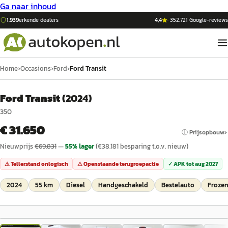
Ga naar inhoud
1.939
erkende dealers
4,4
·
352.721
Google-reviews
Home
›
Occasions
›
Ford
›
Ford Transit
Ford Transit
(
2024
)
350
€ 31.650
ⓘ Prijsopbouw
Nieuwprijs
€
69.831
—
55
% lager
(€
38.181
besparing t.o.v. nieuw)
⚠ Tellerstand onlogisch
⚠ Openstaande terugroepactie
✓ APK tot
aug 2027
2024
55 km
Diesel
Handgeschakeld
Bestelauto
Frozen
1
/
38