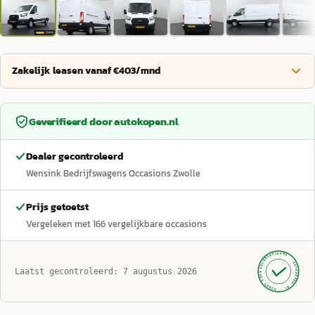
Zakelijk leasen vanaf €403/mnd
Geverifieerd door
autokopen.nl
Dealer gecontroleerd
Wensink Bedrijfswagens Occasions Zwolle
Prijs getoetst
Vergeleken met
166
vergelijkbare occasions
GECONTROLEERD ·
AUTOKOPEN.NL
Laatst gecontroleerd:
7 augustus 2026
· SINDS 1999 ·