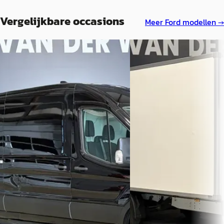
Vergelijkbare occasions
Meer
Ford
modellen →
Ford Transit
·
2023
Ford Transit
·
2022
2 0 tdci 130pk l3h2 euro6 airco
2 0 tdci 161pk bakwagen l
apple carplay adaptieve
euro6 airco cruisecontrol
cruisecontrol trekhaak android
verwarmde voorruit bijrij
auto verwarmde voorruit
940kg laadvermogen zijd
parkeersensoren bijrijdersbank vzr
mogelijk 1750 ex meerprij
37 d
€ 24.900
€ 24.900
v.a. € 528/mnd
v.a. € 528/mnd
Marktconform
Marktconform
2022 · 142.078 km · Diesel ·
2023 · 102.649 km · Diesel ·
Handgeschakeld
Handgeschakeld