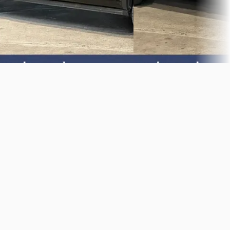
Van der Wal Vans
· Langer
Van der Wal Vans
· Langerak
Bekijk aanbieding →
Bekijk aanbieding →
Vergelijk
Vergelijk