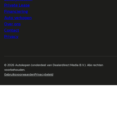
Private Lease
Financiering
Auto verkopen
Over ons
Contact
Privacy
© 2026
Autokopen
(onderdeel van Dealerdirect Media B.V.). Alle rechten
voorbehouden.
Gebruiksvoorwaarden
Privacybeleid