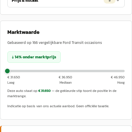
Prijs & fiscaal
5
Marktwaarde
Gebaseerd op
166
vergelijkbare
Ford
Transit
occasions
↓
14
%
onder
marktprijs
€ 31.650
€ 36.950
€ 46.950
Laag
Mediaan
Hoog
Deze auto staat op
€ 31.650
— de gekleurde stip toont de positie in de
marktrange.
Indicatie op basis van ons actuele aanbod. Geen officiële taxatie.