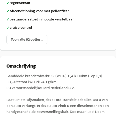
regensensor
✓
Airconditioning voor met pollenfilter
✓
bestuurdersstoel in hoogte verstelbaar
✓
cruise control
✓
Toon alle 62 opties ↓
Omschrijving
Gemiddeld brandstofverbruik (WLTP): 8,4 l/100km (1 op 11,9)
CO₂-uitstoot (WLTP): 240 g/km
EU verantwoordelijke: Ford Nederland B.V.
Laat u niets wijsmaken, deze Ford Transit biedt alles wat u van
een auto verlangt. In deze auto vindt u een dieselmotor en een
handgeschakelde zesversnellingsbak. Doe maar luxe! Neem