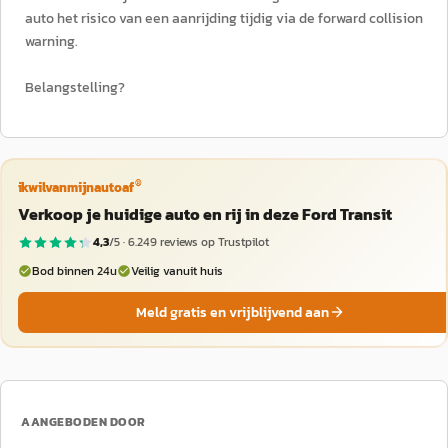
auto het risico van een aanrijding tijdig via de forward collision
warning.
Belangstelling?
®
ikwilvanmijnautoaf
Verkoop je huidige auto en rij in deze Ford Transit
4,3
/5 ·
6.249
reviews op Trustpilot
Bod binnen 24u
Veilig vanuit huis
Meld gratis en vrijblijvend aan
AANGEBODEN DOOR