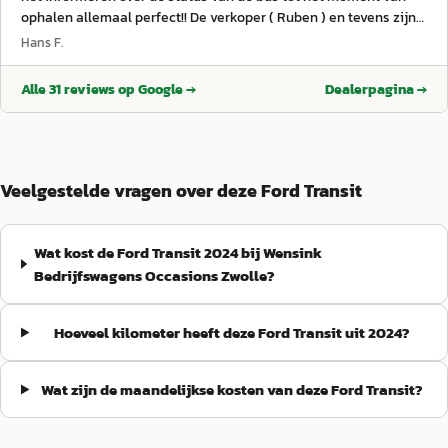
ophalen allemaal perfect!! De verkoper ( Ruben ) en tevens zijn
collega’s waren heel oprecht, eerlijk en behulpzaam. Dank
Hans F.
Ruben en collega’s. Ik waardeer jullie benadering enorm. Niets
was te veel en op elke mail en of app werd meteen gereageerd.
Alle
31
reviews op Google →
Dealerpagina →
Ik kreeg frequent update foto’s van de bus om mij te laten zien
dat hij onderhouden en gecheckt werd. Deze prettig manier van
verkoop en contact zorgt er zeker voor dat ik mijn netwerk ga
adviseren zich hier eens te laten verrassen mochten zijn een
auto/ bus willen gaan kopen! Nogmaals dank. Hier kunnen veel
Veelgestelde vragen over deze Ford Transit
autobedrijf van leren!!
”
Wat kost de Ford Transit 2024 bij Wensink
Bedrijfswagens Occasions Zwolle?
Hoeveel kilometer heeft deze Ford Transit uit 2024?
Wat zijn de maandelijkse kosten van deze Ford Transit?