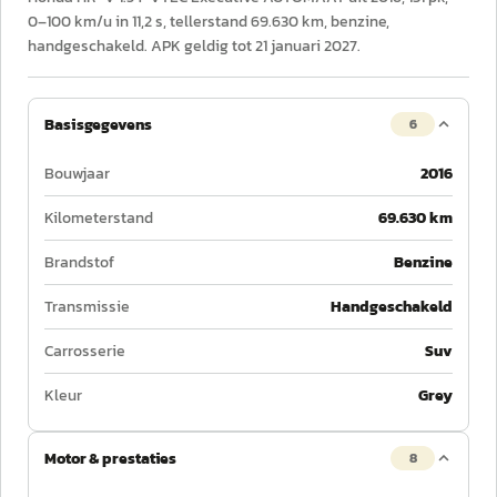
0–100 km/u in 11,2 s, tellerstand 69.630 km, benzine,
handgeschakeld. APK geldig tot 21 januari 2027.
Basisgegevens
6
Bouwjaar
2016
Kilometerstand
69.630 km
Brandstof
Benzine
Transmissie
Handgeschakeld
Carrosserie
Suv
Kleur
Grey
Motor & prestaties
8