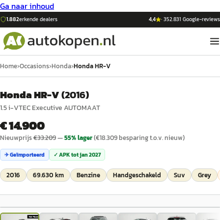
Ga naar inhoud
1.882
erkende dealers
4,4
·
352.831
Google-reviews
Home
›
Occasions
›
Honda
›
Honda HR-V
Honda HR-V
(
2016
)
1.5 i-VTEC Executive AUTOMAAT
€ 14.900
Nieuwprijs
€
33.209
—
55
% lager
(€
18.309
besparing t.o.v. nieuw)
✈ Geïmporteerd
✓ APK tot
jan 2027
2016
69.630 km
Benzine
Handgeschakeld
Suv
Grey
1
/
40