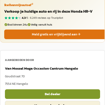
®
ikwilvanmijnautoaf
Verkoop je huidige auto en rij in deze Honda HR-V
4,3
/5 ·
6.249
reviews op Trustpilot
Bod binnen 24u
Veilig vanuit huis
Meld gratis en vrijblijvend aan
AANGEBODEN DOOR
Van Mossel Mega Occasion Centrum Hengelo
Goudstraat 70
7554 NE
Hengelo
Bel dealer