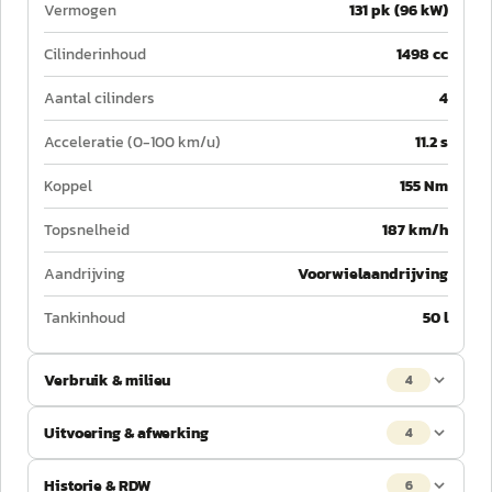
Vermogen
131 pk (96 kW)
Cilinderinhoud
1498 cc
Aantal cilinders
4
Acceleratie (0-100 km/u)
11.2 s
Koppel
155 Nm
Topsnelheid
187 km/h
Aandrijving
Voorwielaandrijving
Tankinhoud
50 l
Verbruik & milieu
4
Uitvoering & afwerking
4
Historie & RDW
6