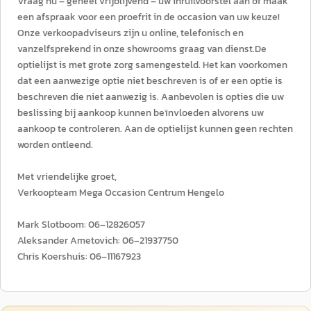
Vraag nu – geheel vrijblijvend – uw inruilvoorstel aan of maak
een afspraak voor een proefrit in de occasion van uw keuze!
Onze verkoopadviseurs zijn u online, telefonisch en
vanzelfsprekend in onze showrooms graag van dienst.De
optielijst is met grote zorg samengesteld. Het kan voorkomen
dat een aanwezige optie niet beschreven is of er een optie is
beschreven die niet aanwezig is. Aanbevolen is opties die uw
beslissing bij aankoop kunnen beïnvloeden alvorens uw
aankoop te controleren. Aan de optielijst kunnen geen rechten
worden ontleend.
Met vriendelijke groet,
Verkoopteam Mega Occasion Centrum Hengelo
Mark Slotboom: 06–12826057
Aleksander Ametovich: 06–21937750
Chris Koershuis: 06–11167923