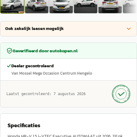
Ook zakelijk leasen mogelijk
Geverifieerd door
autokopen.nl
Dealer gecontroleerd
Van Mossel Mega Occasion Centrum Hengelo
GECONTROLEERD ·
AUTOKOPEN.NL
Laatst gecontroleerd:
7 augustus 2026
· SINDS 1999 ·
Specificaties
Honda HR-V 1.5 i-VTEC Executive AUTOMAAT uit 2016, 131 pk,