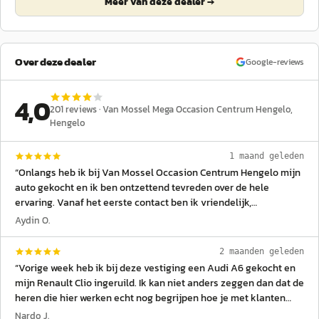
Meer van deze dealer →
Over deze dealer
Google-reviews
4,0
201
reviews ·
Van Mossel Mega Occasion Centrum Hengelo
,
Hengelo
1 maand geleden
“
Onlangs heb ik bij Van Mossel Occasion Centrum Hengelo mijn
auto gekocht en ik ben ontzettend tevreden over de hele
ervaring. Vanaf het eerste contact ben ik vriendelijk,
professioneel en eerlijk geholpen. Een speciaal woord van dank
Aydin O.
gaat uit naar verkoper Mehmet. Hij nam alle tijd om mijn vragen
te beantwoorden, gaf deskundig advies en zorgde ervoor dat ik
2 maanden geleden
met een goed gevoel mijn keuze kon maken. Ook veel dank aan
“
Vorige week heb ik bij deze vestiging een Audi A6 gekocht en
filiaalmanager Ermin voor zijn betrokkenheid, gastvrijheid en
mijn Renault Clio ingeruild. Ik kan niet anders zeggen dan dat de
uitstekende service. Samen hebben zij ervoor gezorgd dat de
heren die hier werken echt nog begrijpen hoe je met klanten
aankoop soepel en prettig verliep. Ik kan Van Mossel Occasion
omgaat en waar service nog hoog in het vaandel staat. Dat is
Nardo J.