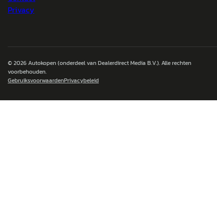
Privacy
© 2026
Autokopen
(onderdeel van Dealerdirect Media B.V.). Alle rechten
voorbehouden.
Gebruiksvoorwaarden
Privacybeleid