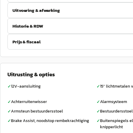
Uitvoering & afwerking
Historie & RDW
Prijs & fiscaal
Uitrusting & opties
12V-aansluiting
15'' lichtmetalen 
✓
✓
Achterruitenwisser
Alarmsysteem
✓
✓
Armsteun bestuurdersstoel
Bestuurdersstoel
✓
✓
Brake Assist, noodstop rembekrachtiging
Buitenspiegels e
✓
✓
knipperlicht