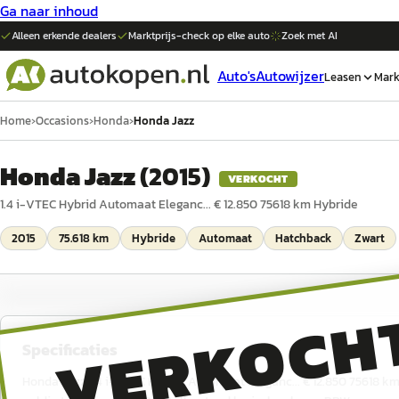
Ga naar inhoud
Alleen erkende dealers
Marktprijs-check op elke
auto
Zoek met AI
Auto's
Autowijzer
Leasen
Mark
Home
›
Occasions
›
Honda
›
Honda Jazz
Honda Jazz
(
2015
)
VERKOCHT
1.4 i-VTEC Hybrid Automaat Eleganc... € 12.850 75618 km Hybride
2015
75.618 km
Hybride
Automaat
Hatchback
Zwart
VERKOCH
Specificaties
Honda Jazz 1.4 i-VTEC Hybrid Automaat Eleganc... € 12.850 75618 km 