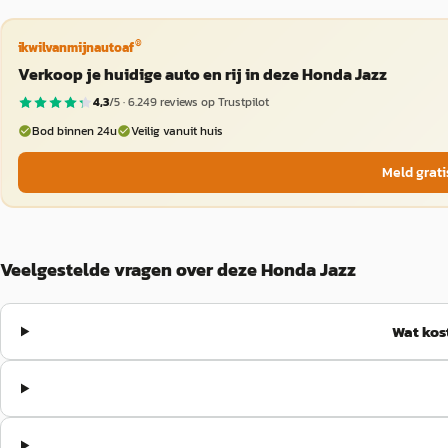
®
ikwilvanmijnautoaf
Verkoop je huidige auto en rij in deze Honda Jazz
4,3
/5 ·
6.249
reviews op Trustpilot
Bod binnen 24u
Veilig vanuit huis
Meld grati
Veelgestelde vragen over deze Honda Jazz
Wat kos