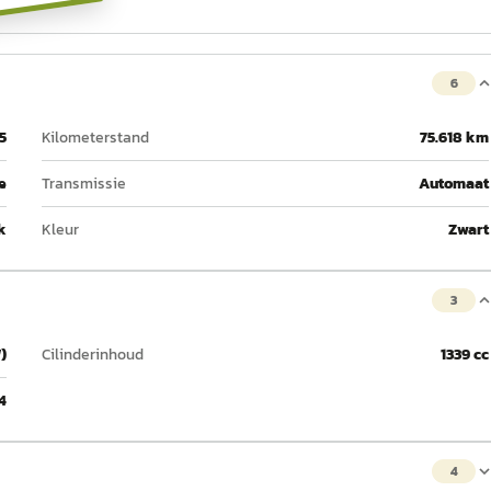
6
5
Kilometerstand
75.618 km
e
Transmissie
Automaat
k
Kleur
Zwart
3
)
Cilinderinhoud
1339 cc
4
4