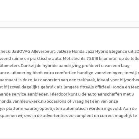
heck: JaBOVAG Afleverbeurt: JaDeze Honda Jazz Hybrid Elegance uit 20
send ruime en praktische auto. Met slechts 75.618 kilometer op de tell
ilometers.Dankzij de hybride aandrijving profiteert u van een laag
gance-uitvoering biedt extra comfort en handige voorzieningen, terwijl 
arnaast is deze Jazz voorzien van een trekhaak, ideaal voor bijvoorbe
t bij zowel dagelijks gebruik als langere ritteAls officieel Honda en Ma
egaande service aanbieden. Hierdoor kunt u de auto aanschaffen met 3
//honda.vannieuwkerk.nl/occasions of vraag het een van onze
er platform waarbij optielijsten automatisch worden ingevuld. Aan de
pannen wij ons in de advertenties zo compleet en correct mogelijk te