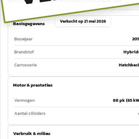
geldig tot 23 januari 2027, tellerstand logisch volgens RDW.
Verkocht op
21 mei 2026
Basisgegevens
Bouwjaar
201
Brandstof
Hybrid
Carrosserie
Hatchbac
Motor & prestaties
Vermogen
88 pk (65 kW
Aantal cilinders
Verbruik & milieu