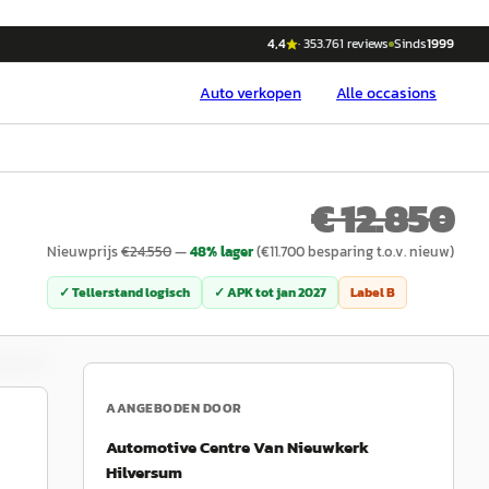
4,4
·
353.761
reviews
Sinds
1999
Auto
verkopen
Alle occasions
€ 12.850
Nieuwprijs
€
24.550
—
48
% lager
(€
11.700
besparing t.o.v. nieuw)
✓ Tellerstand logisch
✓ APK tot
jan 2027
Label
B
AANGEBODEN DOOR
Automotive Centre Van Nieuwkerk
Hilversum