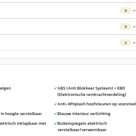
6
6
2
velgen
ABS (Anti Blokkeer Systeem) + EBD
✓
(Elektronische remkrachtverdeling)
Anti-Whiplash hoofsteunen op voorstoe
✓
 in hoogte verstelbaar
Blauwe interieur verlichting
✓
lektrisch inklapbaar met
Buitenspiegels elektrisch
✓
verstelbaar/verwarmbaar