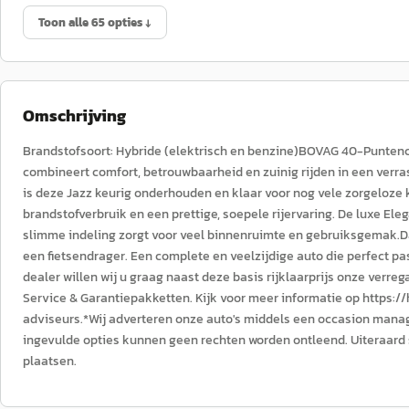
Toon alle 65 opties ↓
Omschrijving
Brandstofsoort: Hybride (elektrisch en benzine)BOVAG 40-Puntenc
combineert comfort, betrouwbaarheid en zuinig rijden in een verras
is deze Jazz keurig onderhouden en klaar voor nog vele zorgeloze k
brandstofverbruik en een prettige, soepele rijervaring. De luxe Ele
slimme indeling zorgt voor veel binnenruimte en gebruiksgemak.Da
een fietsendrager. Een complete en veelzijdige auto die perfect pas
dealer willen wij u graag naast deze basis rijklaarprijs onze verr
Service & Garantiepakketten. Kijk voor meer informatie op https:
adviseurs.*Wij adverteren onze auto's middels een occasion manag
ingevulde opties kunnen geen rechten worden ontleend. Uiteraard s
plaatsen.