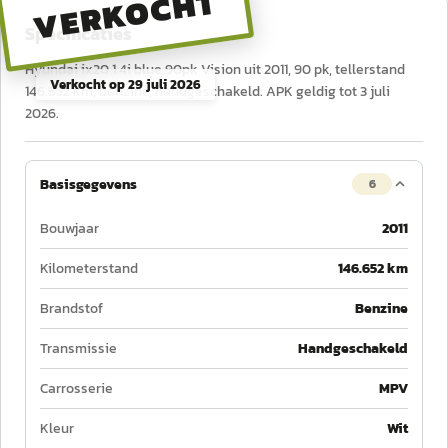
VERKOCHT
Specificaties
Hyundai ix20 1.4i blue 90pk Vision uit 2011, 90 pk, tellerstand
Verkocht op
29 juli 2026
146.652 km, benzine, handgeschakeld. APK geldig tot 3 juli
2026.
Basisgegevens
6
Bouwjaar
2011
Kilometerstand
146.652 km
Brandstof
Benzine
Transmissie
Handgeschakeld
Carrosserie
MPV
Kleur
Wit