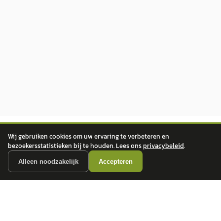
Wij gebruiken cookies om uw ervaring te verbeteren en
bezoekersstatistieken bij te houden. Lees ons
privacybeleid
.
Alleen noodzakelijk
Accepteren
autokopen.nl geeft geen financieel advies en is niet bevoegd om vragen over
financiële producten te beantwoorden. Wij verwijzen door naar erkende, AFM-
vergunde partners.