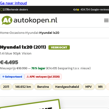
Ga naar inhoud
2.178
erkende dealers
4,4
·
404.734
Google-reviews
Home
›
Occasions
›
Hyundai
›
Hyundai ix20
Hyundai ix20
(
2011
)
VERKOCHT
1.4i blue 90pk Vision
€ 4.495
Nieuwprijs
€
18.990
—
76
% lager
(€
14.495
besparing t.o.v. nieuw)
✈ Geïmporteerd
⚠ APK verlopen (
jul 2026
)
2011
146.652 km
Benzine
Handgeschakeld
MPV
Wit