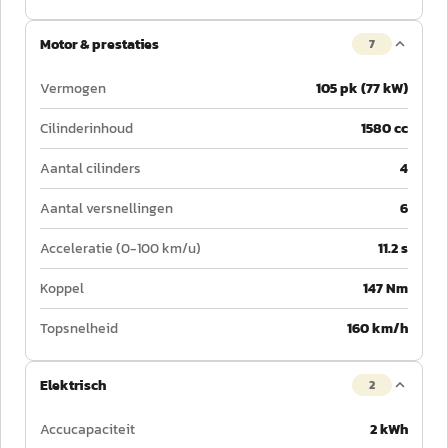
Motor & prestaties
7
Vermogen
105 pk (77 kW)
Cilinderinhoud
1580 cc
Aantal cilinders
4
Aantal versnellingen
6
Acceleratie (0-100 km/u)
11.2 s
Koppel
147 Nm
Topsnelheid
160 km/h
Elektrisch
2
Accucapaciteit
2 kWh