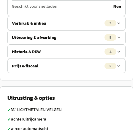
Geschikt voor snelladen
Nee
Verbruik & milieu
3
Uitvoering & afwerking
5
Historie & RDW
4
Prijs & fiscaal
5
Uitrusting & opties
18'' LICHTMETALEN VELGEN
✓
achteruitrijcamera
✓
airco (automatisch)
✓