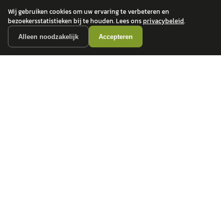
Wij gebruiken cookies om uw ervaring te verbeteren en
bezoekersstatistieken bij te houden. Lees ons
privacybeleid
.
Alleen noodzakelijk
Accepteren
autokopen.nl geeft geen financieel advies en is niet bevoegd om vragen over
financiële producten te beantwoorden. Wij verwijzen door naar erkende, AFM-
vergunde partners.
POPULAIRE MERKEN
Volkswagen
Vind jouw volgende auto bij
Toyota
betrouwbare dealers.
BMW
Mercedes-Benz
Audi
Ford
Opel
Peugeot