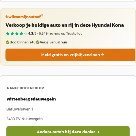
®
ikwilvanmijnautoaf
Verkoop je huidige auto en rij in deze Hyundai Kona
4,3
/5 ·
6.249
reviews op Trustpilot
Bod binnen 24u
Veilig vanuit huis
Meld gratis en vrijblijvend aan
AANGEBODEN DOOR
Wittenberg Nieuwegein
Betuwehaven 1
3433 PV
Nieuwegein
Andere auto's bij deze dealer →