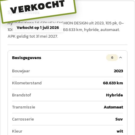
VERKOCHT
Specificaties
Hyundai Kona 1.6 GDI HEV FASHION DESIGN uit 2023, 105 pk, 0–
Verkocht op
1 juli 2026
100 km/u in 11,2 s, tellerstand 68.633 km, hybride, automaat.
APK geldig tot 31 mei 2027.
Basisgegevens
6
Bouwjaar
2023
Kilometerstand
68.633 km
Brandstof
Hybride
Transmissie
Automaat
Carrosserie
Suv
Kleur
wit