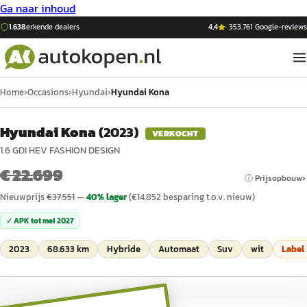
Ga naar inhoud
1.638
erkende dealers
4,4
·
353.761
Google-reviews
Home
›
Occasions
›
Hyundai
›
Hyundai Kona
Hyundai Kona
(
2023
)
VERKOCHT
1.6 GDI HEV FASHION DESIGN
€ 22.699
ⓘ Prijsopbouw
Nieuwprijs
€
37.551
—
40
% lager
(€
14.852
besparing t.o.v. nieuw)
✓ APK tot
mei 2027
2023
68.633 km
Hybride
Automaat
Suv
wit
Label