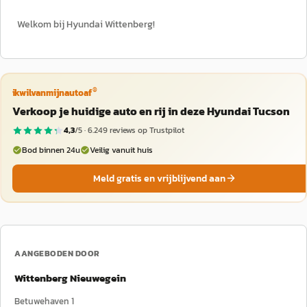
Welkom bij Hyundai Wittenberg!
®
ikwilvanmijnautoaf
Verkoop je huidige auto en rij in deze Hyundai Tucson
4,3
/5 ·
6.249
reviews op Trustpilot
Bod binnen 24u
Veilig vanuit huis
Meld gratis en vrijblijvend aan
AANGEBODEN DOOR
Wittenberg Nieuwegein
Betuwehaven 1