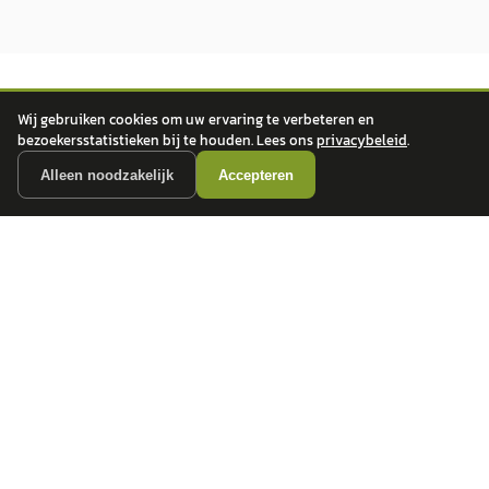
Wij gebruiken cookies om uw ervaring te verbeteren en
bezoekersstatistieken bij te houden. Lees ons
privacybeleid
.
Alleen noodzakelijk
Accepteren
autokopen.nl geeft geen financieel advies en is niet bevoegd om vragen over
financiële producten te beantwoorden. Wij verwijzen door naar erkende, AFM-
vergunde partners.
POPULAIRE MERKEN
Volkswagen
Vind jouw volgende auto bij
Toyota
betrouwbare dealers.
BMW
Mercedes-Benz
Audi