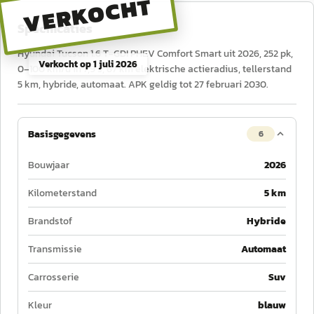
VERKOCHT
Specificaties
Hyundai Tucson 1.6 T-GDI PHEV Comfort Smart uit 2026, 252 pk,
Verkocht op
1 juli 2026
0–100 km/u in 7,9 s, 67 km elektrische actieradius, tellerstand
5 km, hybride, automaat. APK geldig tot 27 februari 2030.
Basisgegevens
6
Bouwjaar
2026
Kilometerstand
5 km
Brandstof
Hybride
Transmissie
Automaat
Carrosserie
Suv
Kleur
blauw