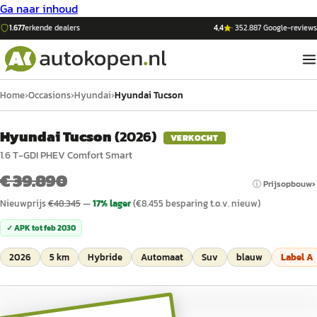
Ga naar inhoud
1.677
erkende dealers
4,4
·
352.887
Google-reviews
Home
›
Occasions
›
Hyundai
›
Hyundai Tucson
Hyundai Tucson
(
2026
)
VERKOCHT
1.6 T-GDI PHEV Comfort Smart
€ 39.890
ⓘ Prijsopbouw
Nieuwprijs
€
48.345
—
17
% lager
(€
8.455
besparing t.o.v. nieuw)
✓ APK tot
feb 2030
2026
5 km
Hybride
Automaat
Suv
blauw
Label
A