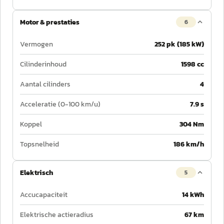
Motor & prestaties
6
Vermogen
252 pk (185 kW)
Cilinderinhoud
1598 cc
Aantal cilinders
4
Acceleratie (0-100 km/u)
7.9 s
Koppel
304 Nm
Topsnelheid
186 km/h
Elektrisch
5
Accucapaciteit
14 kWh
Elektrische actieradius
67 km