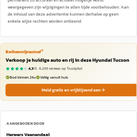
permanent zo accuraat en actueel mogelijk wordt
weergegeven zijn wijzigingen te allen tijde voorbehouden. Aan
de inhoud van deze advertentie kunnen derhalve op geen
enkele wijze rechten worden ontleend.
®
ikwilvanmijnautoaf
Verkoop je huidige auto en rij in deze Hyundai Tucson
4,3
/5 ·
6.249
reviews op Trustpilot
Bod binnen 24u
Veilig vanuit huis
Meld gratis en vrijblijvend aan
AANGEBODEN DOOR
Herwers Veenendaal