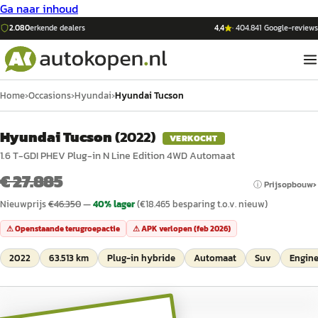
Ga naar inhoud
2.080
erkende dealers
4,4
·
404.841
Google-reviews
Home
›
Occasions
›
Hyundai
›
Hyundai Tucson
Hyundai Tucson
(
2022
)
VERKOCHT
1.6 T-GDI PHEV Plug-in N Line Edition 4WD Automaat
€ 27.885
ⓘ Prijsopbouw
Nieuwprijs
€
46.350
—
40
% lager
(€
18.465
besparing t.o.v. nieuw)
⚠ Openstaande terugroepactie
⚠ APK verlopen (
feb 2026
)
2022
63.513 km
Plug-in hybride
Automaat
Suv
Engine