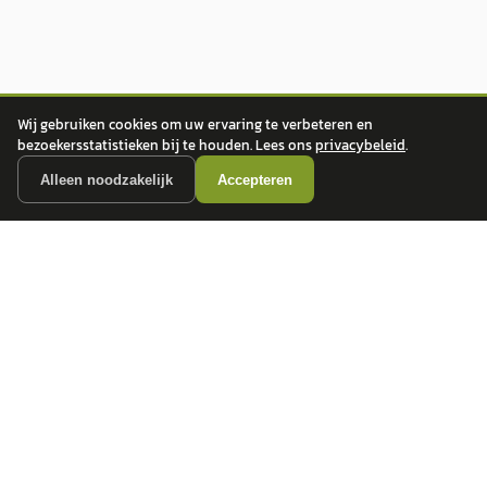
Wij gebruiken cookies om uw ervaring te verbeteren en
bezoekersstatistieken bij te houden. Lees ons
privacybeleid
.
Alleen noodzakelijk
Accepteren
autokopen.nl geeft geen financieel advies en is niet bevoegd om vragen over
financiële producten te beantwoorden. Wij verwijzen door naar erkende, AFM-
vergunde partners.
POPULAIRE MERKEN
Volkswagen
Vind jouw volgende auto bij
Toyota
betrouwbare dealers.
BMW
Mercedes-Benz