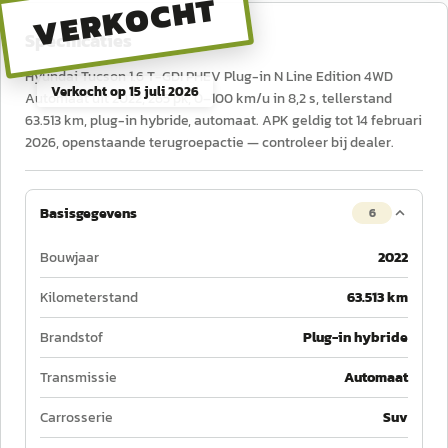
VERKOCHT
Specificaties
Hyundai Tucson 1.6 T-GDI PHEV Plug-in N Line Edition 4WD
Verkocht op
15 juli 2026
Automaat uit 2022, 265 pk, 0–100 km/u in 8,2 s, tellerstand
63.513 km, plug-in hybride, automaat. APK geldig tot 14 februari
2026, openstaande terugroepactie — controleer bij dealer.
Basisgegevens
6
Bouwjaar
2022
Kilometerstand
63.513 km
Brandstof
Plug-in hybride
Transmissie
Automaat
Carrosserie
Suv