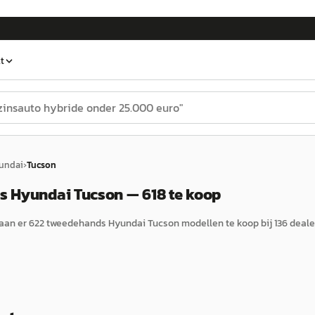
t
undai
›
Tucson
 Hyundai Tucson — 618 te koop
aan er
622
tweedehands
Hyundai
Tucson
modellen te koop bij
136
deale