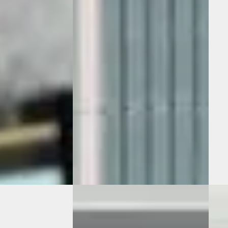
rijdende inruilauto met nieuwe
1.6 T
APK !!! Distributieriem en
(Ecot
waterpomp vervangen bij
€ 48
€ 2.199
v.a. 
Scherp geprijsd
· Benzine ·
Bove
2004 · 215.935 km · Benzine ·
2026 
Handgeschakeld
umans-Hompes
·
Auto
Autobedrijf Jeroen Postma
·
ng →
Ensc
Alkmaar
Beki
Bekijk aanbieding →
Vergeli
Vergelijk
A
A
on
·
2021
Hyundai Tucson
·
2022
Hyu
Sky
1.6 T-GDI HEV Comfort Smart
1.6 