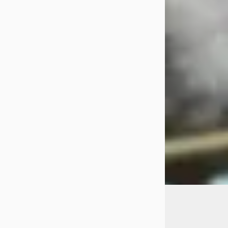
€ 17.950
v.a. € 381/mnd
Scherp geprijsd
2019 · 101.176 km 
Handgeschakeld
Autobedrijf Co
Weert
Bekijk aanbiedi
Vergelijk
A
Hyundai Tucs
1.6 PHEV N-Line 