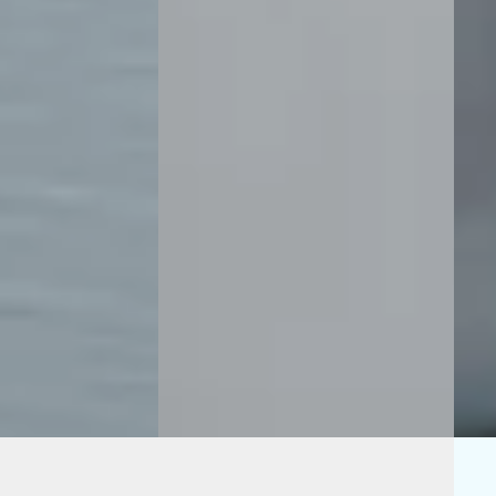
€ 31.885
contr
v.a. € 676/mnd
€ 32.
Marktconform
v.a.
· Hybride ·
2024 · 41.802 km · Hybride ·
Mark
Automaat
2023 
r
· Deventer
Herwers Deventer
· Deventer
Auto
4,6
(
346
)
ng →
Bekijk aanbieding →
Auto
· Nun
Vergelijk
Beki
Vergeli
A
Hyu
on
·
2021
Hyundai Tucson
·
2025