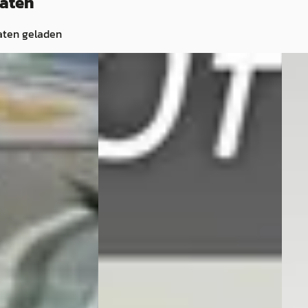
taten
aten geladen
Nieuw binnen
A
on
·
2022
C
Hyu
Hyundai Tucson
·
2024
-Motion /
1.6 
ra / Stoel-/
1.6 T-GDi HEV 230pk Aut. N Line I
4WD
gatie / Carplay /
Navi
€ 30
€ 29.940
v.a. 
v.a. € 635/mnd
Sche
Scherp geprijsd
2023 
2024 · 106.169 km · Hybride ·
Auto
 Hybride ·
Automaat
Broe
Content Autogroep Eindhoven
·
Beki