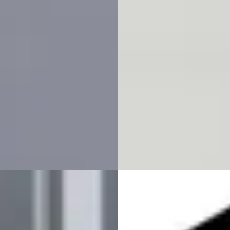
935
€ 30.435
€ 613/mnd
v.a. € 645/mnd
rp geprijsd
Scherp geprijsd
· 82.983 km · Plug-in hybride ·
2023 · 97.751 km · Hybride ·
maat
Automaat
ers Arnhem Mitsubishi
·
Herwers Hengelo (Gld)
· Henge
hem
4,6
(
97
)
(Gld)
4,9
(
43
)
jk aanbieding →
Bekijk aanbieding →
jk
Vergelijk
ndai Tucson
·
2023
Nieuw binnen
A
T-GDI PHEV N Line Sky 4WD
Hyundai Tucson
·
2023
ramadak, Navigatie,
imediasysteem, Cruise
1.6 T-GDI PHEV Premium Sky 