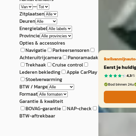
Autobedrijf Nijhu
—
Bekijk aanbiedi
Zitplaatsen
Deuren
Vergelijk
Energielabel
Provincie
Opties & accessoires
Navigatie
Parkeersensoren
Achteruitrijcamera
Panoramadak
ikwilvanmijnauto
Trekhaak
Cruise control
Eerst je huid
Lederen bekleding
Apple CarPlay
4,3
/5 
Stoelverwarming
Bod binnen 24u
BTW / Marge
Formaat
Garantie & kwaliteit
BOVAG-garantie
NAP-check
BTW-aftrekbaar
Hyundai Tucs
1.6 GDi 132pk Com