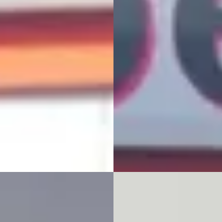
450
€ 13.500
 € 709/mnd
v.a. € 286/mnd
tconform
Scherp geprijsd
· 47.179 km · Hybride ·
2017 · 244.143 km · Diesel ·
maat
Handgeschakeld
ebroek
Mastebroek
jk aanbieding →
Bekijk aanbieding →
jk
Vergelijk
B
ndai Tucson
·
2022
Hyundai Tucson
·
2023
T-GDI PHEV Premium 4WD
1.6 T-GDI HEV N Line Sky