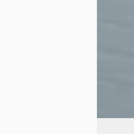
€ 24.985
v.a. € 530/mnd
Scherp geprijsd
2022 · 117.555 km 
Automaat
Herwers Devente
4,6
(
346
)
Bekijk aanbiedi
Vergelijk
A
Hyundai Tucs