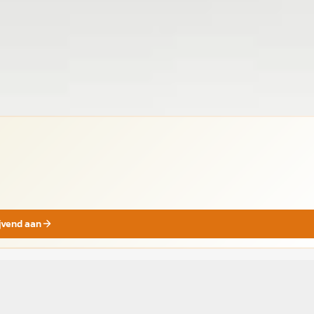
jk
ijvend aan
B
ndai Tucson
·
2026
Hyundai Tucson
·
2026