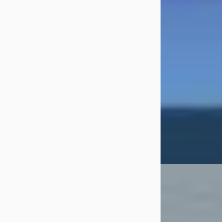
€ 25.750
v.a. € 546/mnd
Scherp geprijsd
2022 · 84.348 km 
Automaat
Mastebroek
Bekijk aanbiedi
Vergelijk
A
Hyundai Tucs
1.6 T-GDI HEV Co