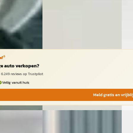
is
· Beltrum
Eindhoven
4,2
(
594
)
Vergeli
ng →
Vandaag geplaatst
Bekijk aanbieding →
Vergelijk
®
af
ige auto verkopen?
·
6.249
reviews op Trustpilot
Veilig vanuit huis
Meld gratis en vrijbl
on
·
2019
Hyundai Tucson
·
2004
B
Hyu
fort
2.0i Active 142 PK. Als nieuw