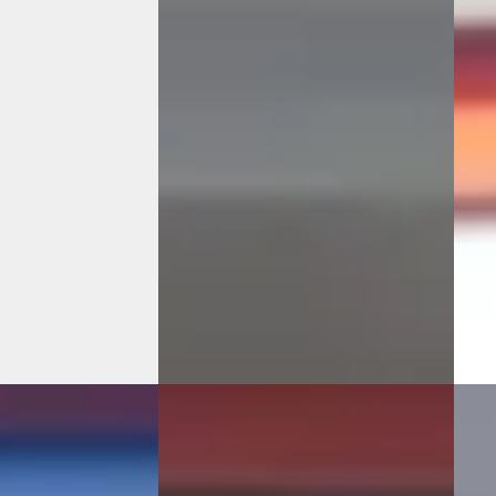
€ 22.950
€ 33.
v.a. € 486/mnd
v.a.
Scherp geprijsd
Mark
 Plug-in hybride ·
2022 · 140.305 km · Hybride ·
2023 
Automaat
Auto
e Enschede
·
Mastebroek
Mast
1
)
Bekijk aanbieding →
Beki
ng →
Vergelijk
Vergeli
A
A
on
·
2022
Hyundai Tucson
·
2022
Hyu
Premium 4WD
1.6 T-GDI HEV i-Motion
1.6 