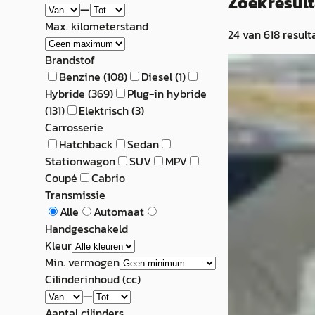
Zoekresul
—
Max. kilometerstand
24
van
618
result
Brandstof
C
Benzine
(
108
)
Diesel
(
1
)
Hyundai Tucs
Hybride
(
369
)
Plug-in hybride
(
131
)
Elektrisch
(
3
)
1.6 T-GDI MHEV i
Carrosserie
Automaat / Came
Hatchback
Sedan
stuurverw. / Navi
Stationwagon
SUV
MPV
Telefoon
Coupé
Cabrio
€ 25.950
Transmissie
Alle
Automaat
v.a. € 550/mnd
Handgeschakeld
Kleur
Scherp geprijsd
Min. vermogen
2022 · 85.728 km ·
Cilinderinhoud (cc)
Automaat
—
Aantal cilinders