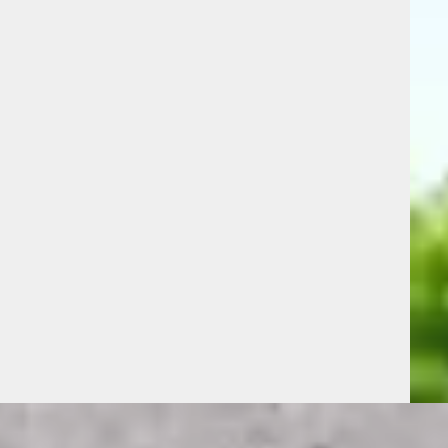
€ 13.
omfort Smart
1.6 TGDI PHEV N Line Bns
v.a. 
€ 37.900
Sche
v.a. € 803/mnd
2016 
Marktconform
Hand
 Plug-in hybride ·
2025 · 9.850 km · Plug-in hybride ·
Auto
Automaat
Beki
e Hengelo
·
Autogroep Twente Almelo
·
Vergeli
)
Harbrinkhoek
4,8
(
392
)
ng →
Bekijk aanbieding →
Vergelijk
on
·
2016