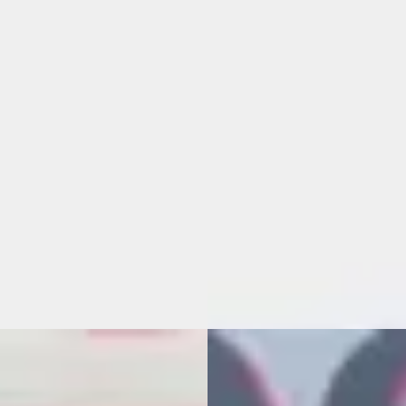
-GDI HEV N Line - Hybrid
1.6 T-GDI HEV N Line - Hybrid
ronic Gray Pearl)
(Shadow Grey Solid)
.790
€ 47.895
€ 1.034/mnd
v.a. € 1.015/mnd
n markt
Boven markt
· 1 km · Hybride · Automaat
2026 · 1 km · Hybride · Automa
groep Twente Enschede
·
Autogroep Twente Enschede
·
hede
4,7
(
311
)
Enschede
4,7
(
311
)
jk aanbieding →
Bekijk aanbieding →
jk
Vergelijk
D
ndai Tucson
·
2023
Hyundai Tucson
·
2017
T-GDI PHEV Premium Sky 4WD
1.7 CRDi Comfort