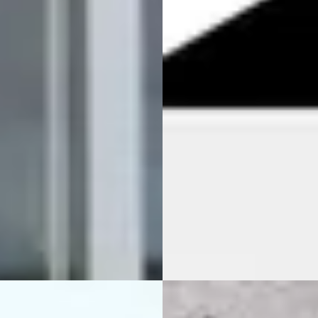
ol, Elektrische achterklep
€ 33.940
950
v.a. € 719/mnd
 € 698/mnd
Marktconform
tconform
2023 · 46.877 km · Plug-in hybr
· 80.481 km · Plug-in hybride ·
Automaat
maat
Omoda|Jaecoo Roosendaal
·
 Versteeg Buurman Nunspeet
Roosendaal
speet
4,6
(
85
)
Vandaag geplaatst
jk aanbieding →
Bekijk aanbieding →
jk
Vergelijk
ndai Tucson
·
2016
C
Hyundai Tucson
·
2023