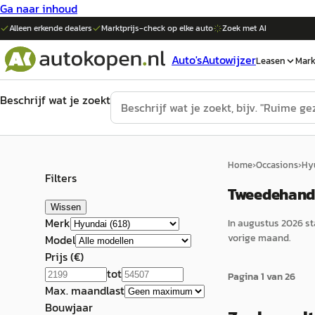
Ga naar inhoud
Alleen erkende dealers
Marktprijs-check op elke
auto
Zoek met AI
Auto's
Autowijzer
Leasen
Mark
Beschrijf wat je zoekt
Home
›
Occasions
›
Hy
Filters
Tweedehands
Wissen
Merk
In
augustus 2026
st
vorige maand.
Model
Prijs (€)
tot
Pagina
1
van
26
Max. maandlast
Bouwjaar