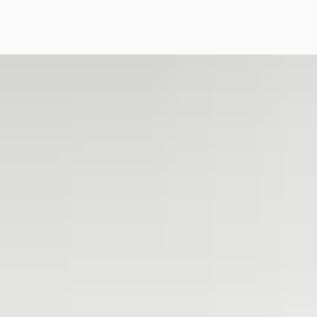
ndai Tucson
·
2023
T-GDI PHEV Comfort Smart
.900
€ 655/mnd
rp geprijsd
· 65.081 km · Plug-in hybride ·
maat
khuis Ford Epe
4,2
(
334
)
jk aanbieding →