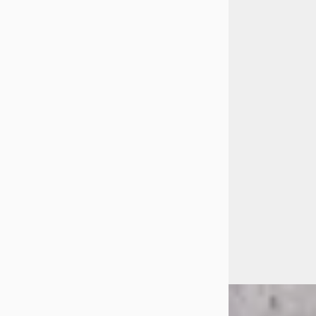
1.6 T-GDI PHEV C
€ 25.750
v.a. € 546/mnd
Scherp geprijsd
2021 · 95.753 km ·
Automaat
Autogroep Twent
Hengelo
4,5
(
575
Bekijk aanbiedi
Vergelijk
D
Hyundai Tucs