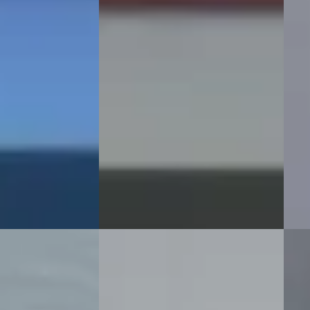
€ 23.950
€ 28.
v.a. € 508/mnd
v.a. 
Scherp geprijsd
Sche
· Hybride ·
2022 · 130.490 km · Hybride ·
2022 
Handgeschakeld
Auto
Mastebroek
Herw
ng →
Bekijk aanbieding →
Arn
Beki
Vergelijk
Vergeli
B
Hyu
on
·
2022
Hyundai Tucson
·
2024
1.6 
mfort Smart
1.6 T-GDI HEV N Line
Pano
Mult