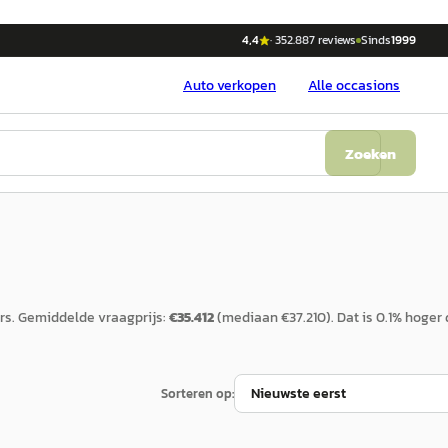
4,4
·
352.887
reviews
Sinds
1999
Auto
verkopen
Alle occasions
Zoeken
rs.
Gemiddelde vraagprijs:
€
35.412
(mediaan €
37.210
).
Dat is
0.1
%
hoger
Sorteren op: