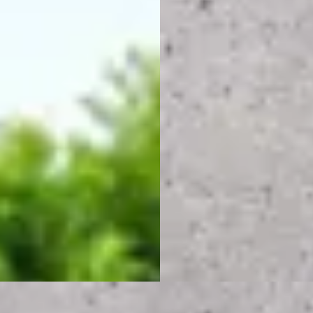
950
1.6 T-GDI MHEV N Line Sky //
€ 296/mnd
DEALERONDERHOUDEN // STO
VENTILATIE // SCHUIFKANTE
rp geprijsd
€ 32.900
· 134.406 km · Onbekend ·
geschakeld
v.a. € 697/mnd
bedrijf Berendsen
Marktconform
jk aanbieding →
2023 · 69.746 km · Hybride ·
jk
Automaat
Bergmans Auto's
Bekijk aanbieding →
Vergelijk