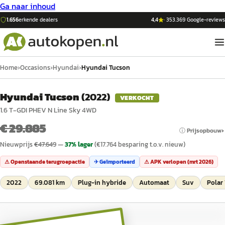
Ga naar inhoud
1.656
erkende dealers
4,4
·
353.369
Google-reviews
Home
›
Occasions
›
Hyundai
›
Hyundai Tucson
Hyundai Tucson
(
2022
)
VERKOCHT
1.6 T-GDI PHEV N Line Sky 4WD
€ 29.885
ⓘ Prijsopbouw
Nieuwprijs
€
47.649
—
37
% lager
(€
17.764
besparing t.o.v. nieuw)
⚠ Openstaande terugroepactie
✈ Geïmporteerd
⚠ APK verlopen (
mrt 2026
)
2022
69.081 km
Plug-in hybride
Automaat
Suv
Polar