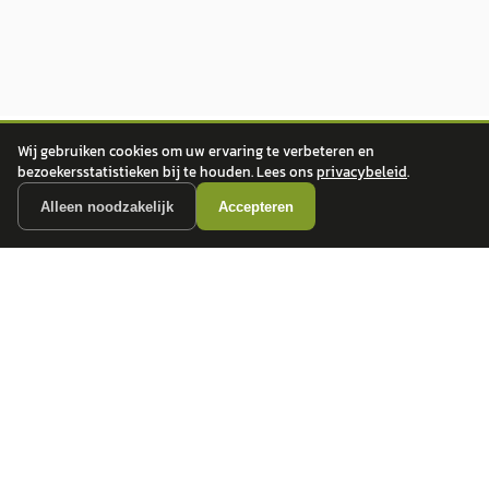
Wij gebruiken cookies om uw ervaring te verbeteren en
bezoekersstatistieken bij te houden. Lees ons
privacybeleid
.
Alleen noodzakelijk
Accepteren
autokopen.nl geeft geen financieel advies en is niet bevoegd om vragen over
financiële producten te beantwoorden. Wij verwijzen door naar erkende, AFM-
vergunde partners.
POPULAIRE MERKEN
Volkswagen
Vind jouw volgende auto bij
Toyota
betrouwbare dealers.
BMW