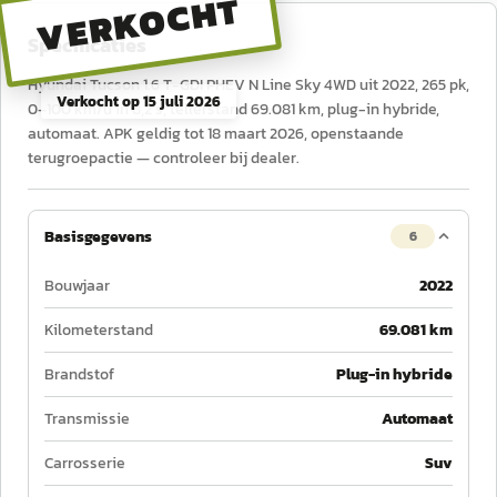
VERKOCHT
Specificaties
Hyundai Tucson 1.6 T-GDI PHEV N Line Sky 4WD uit 2022, 265 pk,
Verkocht op
15 juli 2026
0–100 km/u in 8,2 s, tellerstand 69.081 km, plug-in hybride,
automaat. APK geldig tot 18 maart 2026, openstaande
terugroepactie — controleer bij dealer.
Basisgegevens
6
Bouwjaar
2022
Kilometerstand
69.081 km
Brandstof
Plug-in hybride
Transmissie
Automaat
Carrosserie
Suv