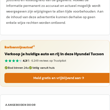
juistheid en volledigheid van de gegevens. Hoewel de
informatie permanent zo accuraat en actueel mogelijk wordt
weergegeven zijn wijzigingen te allen tijde voorbehouden. Aan
de inhoud van deze advertentie kunnen derhalve op geen
enkele wijze rechten worden ontleend.
®
ikwilvanmijnautoaf
Verkoop je huidige auto en rij in deze Hyundai Tucson
4,3
/5 ·
6.249
reviews op Trustpilot
Bod binnen 24u
Veilig vanuit huis
Meld gratis en vrijblijvend aan
AANGEBODEN DOOR