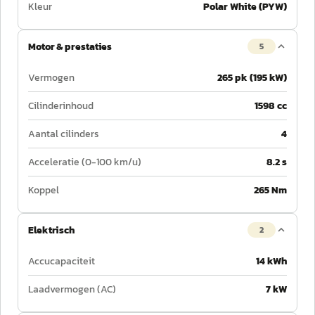
Kleur
Polar White (PYW)
Motor & prestaties
5
Vermogen
265 pk (195 kW)
Cilinderinhoud
1598 cc
Aantal cilinders
4
Acceleratie (0-100 km/u)
8.2 s
Koppel
265 Nm
Elektrisch
2
Accucapaciteit
14 kWh
Laadvermogen (AC)
7 kW