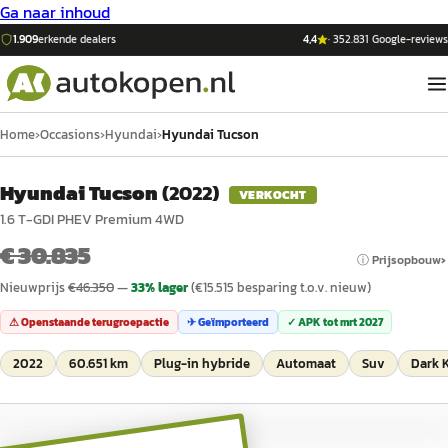
Ga naar inhoud
1.909
erkende dealers
4,4
·
352.831
Google-reviews
Home
›
Occasions
›
Hyundai
›
Hyundai Tucson
Hyundai Tucson
(
2022
)
VERKOCHT
1.6 T-GDI PHEV Premium 4WD
€ 30.835
ⓘ Prijsopbouw
Nieuwprijs
€
46.350
—
33
% lager
(€
15.515
besparing t.o.v. nieuw)
⚠ Openstaande terugroepactie
✈ Geïmporteerd
✓ APK tot
mrt 2027
2022
60.651 km
Plug-in hybride
Automaat
Suv
Dark K