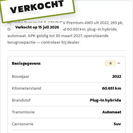
VERKOCHT
Specificaties
Hyundai Tucson 1.6 T-GDI PHEV Premium 4WD uit 2022, 265 pk,
Verkocht op
15 juli 2026
0–100 km/u in 8,2 s, tellerstand 60.651 km, plug-in hybride,
automaat. APK geldig tot 30 maart 2027, openstaande
terugroepactie — controleer bij dealer.
Basisgegevens
6
Bouwjaar
2022
Kilometerstand
60.651 km
Brandstof
Plug-in hybride
Transmissie
Automaat
Carrosserie
Suv