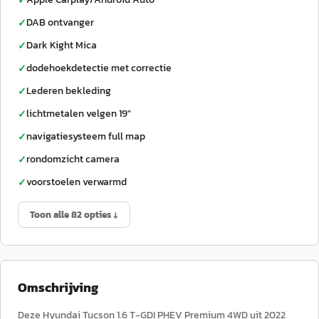
✓
DAB ontvanger
✓
Dark Kight Mica
✓
dodehoekdetectie met correctie
✓
Lederen bekleding
✓
lichtmetalen velgen 19"
✓
navigatiesysteem full map
✓
rondomzicht camera
✓
voorstoelen verwarmd
✓
Toon alle 82 opties ↓
Omschrijving
Deze Hyundai Tucson 1.6 T-GDI PHEV Premium 4WD uit 2022