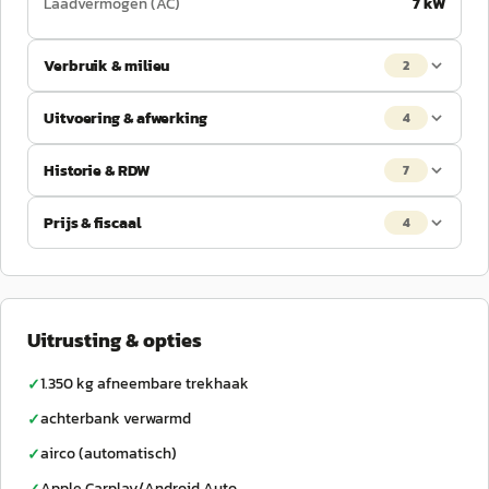
Laadvermogen (AC)
7 kW
Verbruik & milieu
2
Uitvoering & afwerking
4
Historie & RDW
7
Prijs & fiscaal
4
Uitrusting & opties
1.350 kg afneembare trekhaak
✓
achterbank verwarmd
✓
airco (automatisch)
✓
Apple Carplay/Android Auto