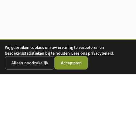
Wij gebruiken cookies om uw ervaring te verbeteren en
bezoekersstatistieken bij te houden. Lees ons
privacybeleid
.
Alleen noodzakelijk
Accepteren
autokopen.nl geeft geen financieel advies en is niet bevoegd om vragen over
financiële producten te beantwoorden. Wij verwijzen door naar erkende, AFM-
vergunde partners.
POPULAIRE MERKEN
Volkswagen
Vind jouw volgende auto bij
Toyota
betrouwbare dealers.