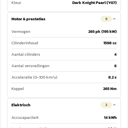
Kleur
Dark Knight Pearl (YG7)
Motor & prestaties
6
Vermogen
265 pk (195 kW)
Cilinderinhoud
1598 cc
Aantal cilinders
4
Aantal versnellingen
6
Acceleratie (0-100 km/u)
8.2 s
Koppel
265 Nm
Elektrisch
2
Accucapaciteit
14 kWh