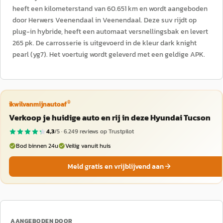
heeft een kilometerstand van 60.651 km en wordt aangeboden
door Herwers Veenendaal in Veenendaal. Deze suv rijdt op
plug-in hybride, heeft een automaat versnellingsbak en levert
265 pk. De carrosserie is uitgevoerd in de kleur dark knight
pearl (yg7). Het voertuig wordt geleverd met een geldige APK.
®
ikwilvanmijnautoaf
Verkoop je huidige auto en rij in deze Hyundai Tucson
4,3
/5 ·
6.249
reviews op Trustpilot
Bod binnen 24u
Veilig vanuit huis
Meld gratis en vrijblijvend aan
AANGEBODEN DOOR