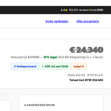
4,4
·
352.831
reviews
Sinds
1999
Auto
verkopen
Alle occasions
€ 24.340
Nieuwprijs
€
37.500
—
35
% lager
(€
13.160
besparing t.o.v. nieuw)
✈ Geïmporteerd
✓ APK tot
mei 2028
Label
A
Netto €
20.116
·
BTW €
4.224
Totaal incl. BTW: €
24.340
AANGEBODEN DOOR