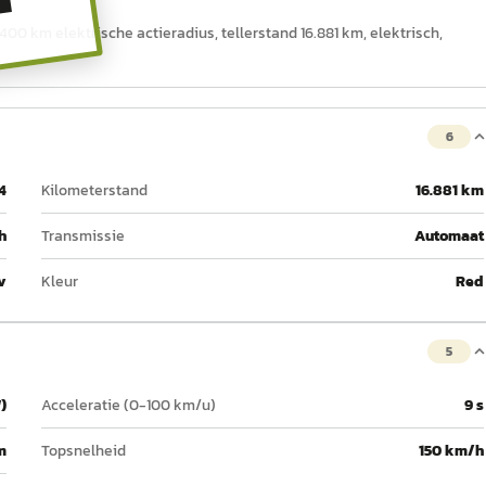
T
400 km elektrische actieradius, tellerstand 16.881 km, elektrisch,
6
4
Kilometerstand
16.881 km
h
Transmissie
Automaat
v
Kleur
Red
5
)
Acceleratie (0-100 km/u)
9 s
m
Topsnelheid
150 km/h