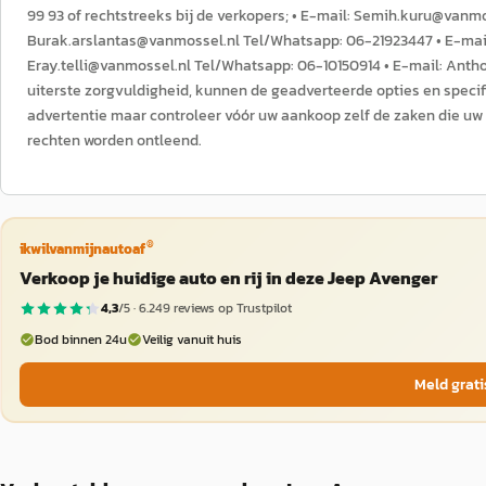
99 93 of rechtstreeks bij de verkopers; • E-mail: Semih.kuru@van
Burak.arslantas@vanmossel.nl Tel/Whatsapp: 06-21923447 • E-mai
Eray.telli@vanmossel.nl Tel/Whatsapp: 06-10150914 • E-mail: Ant
uiterste zorgvuldigheid, kunnen de geadverteerde opties en specif
advertentie maar controleer vóór uw aankoop zelf de zaken die 
rechten worden ontleend.
®
ikwilvanmijnautoaf
Verkoop je huidige auto en rij in deze Jeep Avenger
4,3
/5 ·
6.249
reviews op Trustpilot
Bod binnen 24u
Veilig vanuit huis
Meld grati