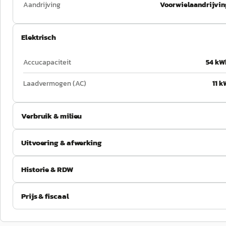
Aandrijving
Voorwielaandrijvin
Elektrisch
Accucapaciteit
54 kW
Laadvermogen (AC)
11 k
Verbruik & milieu
Uitvoering & afwerking
Historie & RDW
Prijs & fiscaal