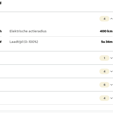
g
4
h
Elektrische actieradius
400 km
W
Laadtijd (0-100%)
5u 34m
1
4
6
4