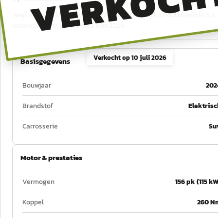
VERKOCH
Jeep Avenger Longitude 54 kWh uit 2024, 156 pk, 0–100 km/u in 9 s, 
automaat. APK geldig tot 3 mei 2028.
Verkocht op
10 juli 2026
Basisgegevens
Bouwjaar
202
Brandstof
Elektrisc
Carrosserie
Su
Motor & prestaties
Vermogen
156 pk (115 kW
Koppel
260 N