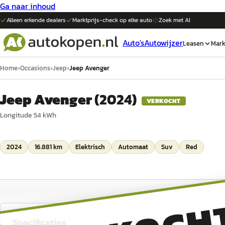
Ga naar inhoud
Alleen erkende dealers
Marktprijs-check op elke
auto
Zoek met AI
Auto's
Autowijzer
Leasen
Mark
Home
›
Occasions
›
Jeep
›
Jeep Avenger
Jeep Avenger
(
2024
)
VERKOCHT
Longitude 54 kWh
2024
16.881 km
Elektrisch
Automaat
Suv
Red
Specificaties