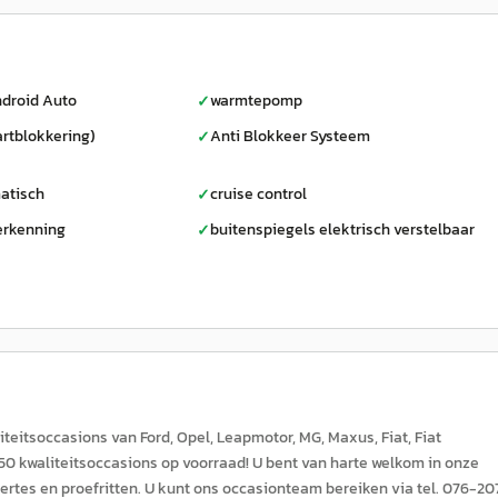
droid Auto
warmtepomp
✓
artblokkering)
Anti Blokkeer Systeem
✓
atisch
cruise control
✓
erkenning
buitenspiegels elektrisch verstelbaar
✓
teitsoccasions van Ford, Opel, Leapmotor, MG, Maxus, Fiat, Fiat
350 kwaliteitsoccasions op voorraad! U bent van harte welkom in onze
ertes en proefritten. U kunt ons occasionteam bereiken via tel. 076-20