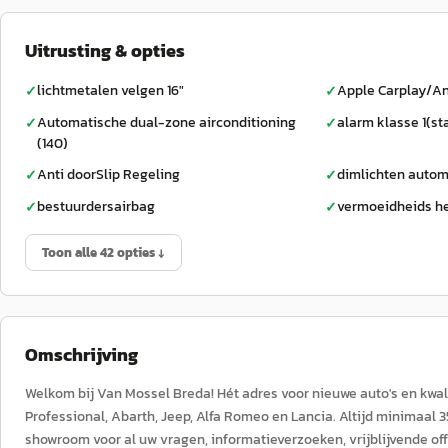
Uitrusting & opties
lichtmetalen velgen 16"
Apple Carplay/An
✓
✓
Automatische dual-zone airconditioning
alarm klasse 1(st
✓
✓
(140)
Anti doorSlip Regeling
dimlichten autom
✓
✓
bestuurdersairbag
vermoeidheids h
✓
✓
Toon alle 42 opties ↓
Omschrijving
Welkom bij Van Mossel Breda! Hét adres voor nieuwe auto's en kwali
Professional, Abarth, Jeep, Alfa Romeo en Lancia. Altijd minimaal 
showroom voor al uw vragen, informatieverzoeken, vrijblijvende off