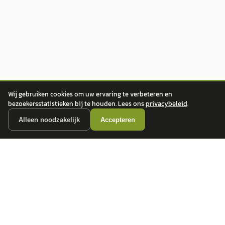
Wij gebruiken cookies om uw ervaring te verbeteren en
bezoekersstatistieken bij te houden. Lees ons
privacybeleid
.
Alleen noodzakelijk
Accepteren
autokopen.nl geeft geen financieel advies en is niet bevoegd om vragen over
financiële producten te beantwoorden. Wij verwijzen door naar erkende, AFM-
vergunde partners.