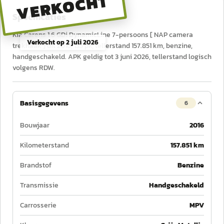
VERKOCHT
Specificaties
Kia Carens 1.6 GDi DynamicLine 7-persoons [ NAP camera
Verkocht op
2 juli 2026
trekhaak ] uit 2016, 135 pk, tellerstand 157.851 km, benzine,
handgeschakeld. APK geldig tot 3 juni 2026, tellerstand logisch
volgens RDW.
Basisgegevens
6
Bouwjaar
2016
Kilometerstand
157.851 km
Brandstof
Benzine
Transmissie
Handgeschakeld
Carrosserie
MPV