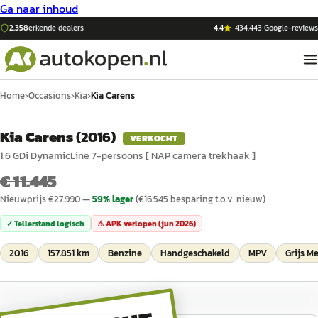
Ga naar inhoud
2.358
erkende dealers
4,4
·
434.443
Google-reviews
Home
›
Occasions
›
Kia
›
Kia Carens
Kia Carens
(
2016
)
VERKOCHT
1.6 GDi DynamicLine 7-persoons [ NAP camera trekhaak ]
€ 11.445
Nieuwprijs
€
27.990
—
59
% lager
(€
16.545
besparing t.o.v. nieuw)
✓ Tellerstand logisch
⚠ APK verlopen (
jun 2026
)
2016
157.851 km
Benzine
Handgeschakeld
MPV
Grijs Me