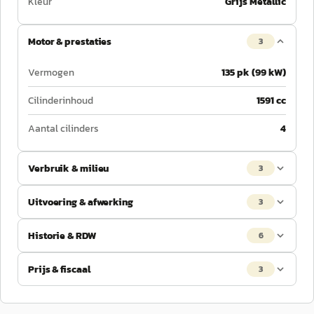
Kleur
Grijs Metallic
Motor & prestaties
3
Vermogen
135 pk (99 kW)
Cilinderinhoud
1591 cc
Aantal cilinders
4
Verbruik & milieu
3
Uitvoering & afwerking
3
Historie & RDW
6
Prijs & fiscaal
3