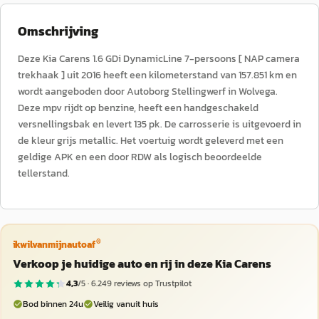
Omschrijving
Deze Kia Carens 1.6 GDi DynamicLine 7-persoons [ NAP camera
trekhaak ] uit 2016 heeft een kilometerstand van 157.851 km en
wordt aangeboden door Autoborg Stellingwerf in Wolvega.
Deze mpv rijdt op benzine, heeft een handgeschakeld
versnellingsbak en levert 135 pk. De carrosserie is uitgevoerd in
de kleur grijs metallic. Het voertuig wordt geleverd met een
geldige APK en een door RDW als logisch beoordeelde
tellerstand.
®
ikwilvanmijnautoaf
Verkoop je huidige auto en rij in deze Kia Carens
4,3
/5 ·
6.249
reviews op Trustpilot
Bod binnen 24u
Veilig vanuit huis