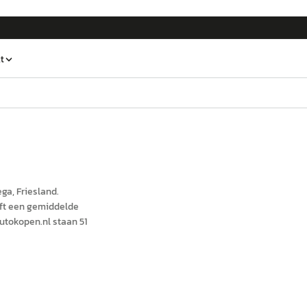
t
ega
, Friesland
.
eft een gemiddelde
utokopen.nl staan 51