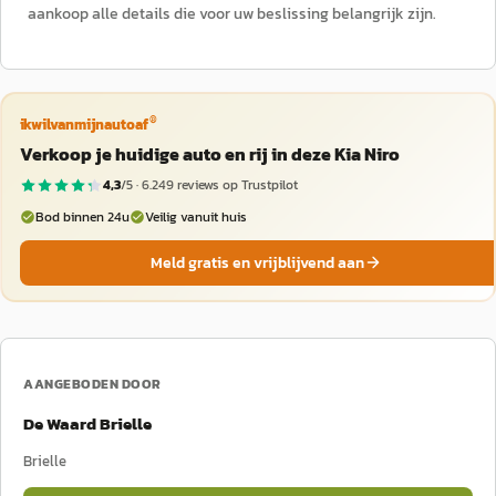
aankoop alle details die voor uw beslissing belangrijk zijn.
®
ikwilvanmijnautoaf
Verkoop je huidige auto en rij in deze Kia Niro
4,3
/5 ·
6.249
reviews op Trustpilot
Bod binnen 24u
Veilig vanuit huis
Meld gratis en vrijblijvend aan
AANGEBODEN DOOR
De Waard Brielle
Brielle