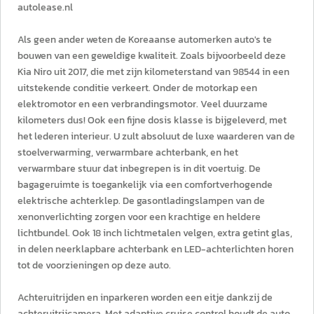
autolease.nl
Als geen ander weten de Koreaanse automerken auto's te
bouwen van een geweldige kwaliteit. Zoals bijvoorbeeld deze
Kia Niro uit 2017, die met zijn kilometerstand van 98544 in een
uitstekende conditie verkeert. Onder de motorkap een
elektromotor en een verbrandingsmotor. Veel duurzame
kilometers dus! Ook een fijne dosis klasse is bijgeleverd, met
het lederen interieur. U zult absoluut de luxe waarderen van de
stoelverwarming, verwarmbare achterbank, en het
verwarmbare stuur dat inbegrepen is in dit voertuig. De
bagageruimte is toegankelijk via een comfortverhogende
elektrische achterklep. De gasontladingslampen van de
xenonverlichting zorgen voor een krachtige en heldere
lichtbundel. Ook 18 inch lichtmetalen velgen, extra getint glas,
in delen neerklapbare achterbank en LED-achterlichten horen
tot de voorzieningen op deze auto.
Achteruitrijden en inparkeren worden een eitje dankzij de
achteruitrijcamera. Met adaptive cruise control houdt de auto