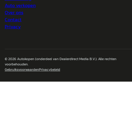
Auto verkopen
Over ons
Contact
Privacy
© 2026
Autokopen
(onderdeel van Dealerdirect Media B.V.). Alle rechten
voorbehouden.
Gebruiksvoorwaarden
Privacybeleid