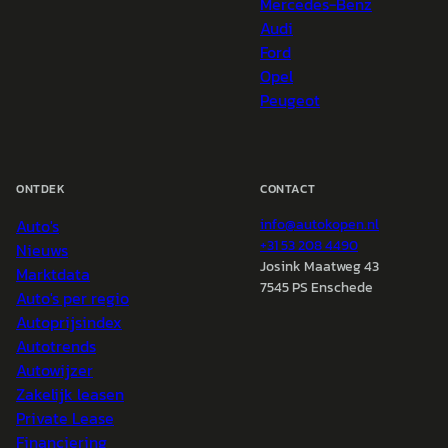
Mercedes-Benz
Audi
Ford
Opel
Peugeot
ONTDEK
CONTACT
Auto's
info@
autokopen.nl
+31 53 208 4490
Nieuws
Josink Maatweg 43
Marktdata
7545 PS Enschede
Auto's per regio
Autoprijsindex
Autotrends
Autowijzer
Zakelijk leasen
Private Lease
Financiering