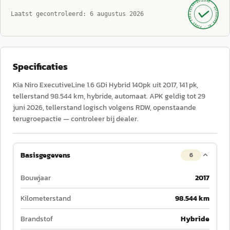
GECONTROLEERD ·
AUTOKOPEN.NL
Laatst gecontroleerd:
6 augustus 2026
· SINDS 1999 ·
Specificaties
Kia Niro ExecutiveLine 1.6 GDi Hybrid 140pk uit 2017, 141 pk,
tellerstand 98.544 km, hybride, automaat. APK geldig tot 29
juni 2026, tellerstand logisch volgens RDW, openstaande
terugroepactie — controleer bij dealer.
Basisgegevens
6
Bouwjaar
2017
Kilometerstand
98.544 km
Brandstof
Hybride