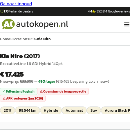
Ga naar inhoud
1.734
erkende dealers
4,4
·
352.814
Google-reviews
Home
›
Occasions
›
Kia
›
Kia Niro
Kia Niro
(
2017
)
ExecutiveLine 1.6 GDi Hybrid 140pk
€ 17.425
Nieuwprijs
€
33.890
—
49
% lager
(€
16.465
besparing t.o.v. nieuw)
✓ Tellerstand logisch
⚠ Openstaande terugroepactie
⚠ APK verlopen (
jun 2026
)
2017
98.544 km
Hybride
Automaat
Suv
Aurora Black P
1
/
24