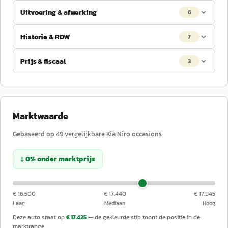
Uitvoering & afwerking
6
Historie & RDW
7
Prijs & fiscaal
3
Marktwaarde
Gebaseerd op
49
vergelijkbare
Kia
Niro
occasions
↓
0
%
onder
marktprijs
€ 16.500
€ 17.440
€ 17.945
Laag
Mediaan
Hoog
Deze auto staat op
€ 17.425
— de gekleurde stip toont de positie in de
marktrange.