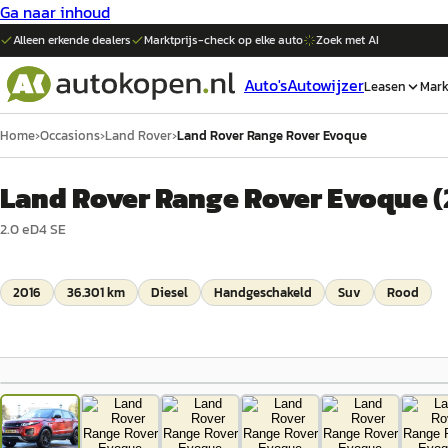
Ga naar inhoud
Alleen erkende dealers
Marktprijs-check op elke
auto
Zoek met AI
Auto's
Autowijzer
Leasen
Mark
Home
›
Occasions
›
Land Rover
›
Land Rover Range Rover Evoque
Land Rover Range Rover Evoque
(
2.0 eD4 SE
2016
36.301 km
Diesel
Handgeschakeld
Suv
Rood