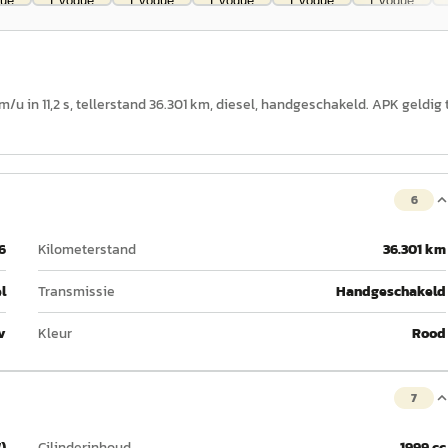
/u in 11,2 s, tellerstand 36.301 km, diesel, handgeschakeld. APK geldig 
6
6
Kilometerstand
36.301 km
l
Transmissie
Handgeschakeld
v
Kleur
Rood
7
)
Cilinderinhoud
1999 cc