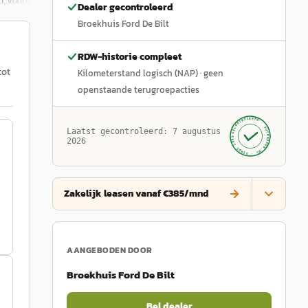
Dealer gecontroleerd
Broekhuis Ford De Bilt
RDW-historie compleet
tot
Kilometerstand logisch (NAP)
· geen
openstaande terugroepacties
GECONTROLEERD ·
AUTOKOPEN.NL
Laatst gecontroleerd:
7 augustus
· SINDS 1999 ·
2026
Zakelijk leasen vanaf €385/mnd
AANGEBODEN DOOR
Broekhuis Ford De Bilt
Bel dealer