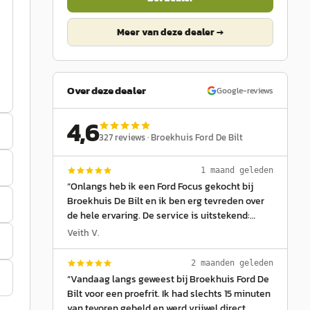
Meer van deze dealer →
Over deze dealer
Google-reviews
4,6
327
reviews ·
Broekhuis Ford De Bilt
1 maand geleden
“
Onlangs heb ik een Ford Focus gekocht bij
Broekhuis De Bilt en ik ben erg tevreden over
de hele ervaring. De service is uitstekend:
vanaf het eerste contact werd ik vriendelijk en
Veith V.
professioneel geholpen. Het team denkt echt
met je mee, neemt de tijd om vragen te
2 maanden geleden
beantwoorden en zoekt samen naar de beste
“
Vandaag langs geweest bij Broekhuis Ford De
oplossing die past bij jouw wensen. De
Bilt voor een proefrit. Ik had slechts 15 minuten
communicatie was duidelijk, afspraken werden
van tevoren gebeld en werd vrijwel direct