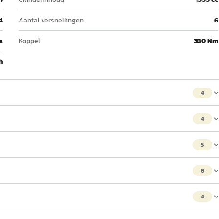
4
Aantal versnellingen
6
 s
Koppel
380 Nm
h
4
4
5
6
4