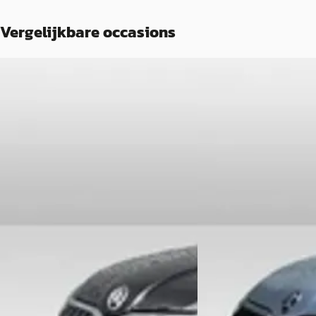
Vergelijkbare occasions
C
B
Škoda Kamiq
·
2023
Škoda Kamiq
·
202
1.0 TSI Ambition
1.0 TSI Ambition
€ 19.450
€ 20.450
v.a. € 412/mnd
v.a. € 433/mnd
2023 · 39.473 km · Benzine ·
2021 · 82.156 km · Benz
Handgeschakeld
Wittebrug Forepark VA
Wittebrug Forepark VAG
· Den Haag
4,0
(
721
)
4,0
(
721
)
Bekijk aanbieding →
Bekijk aanbieding →
Vergelijk
Vergelijk