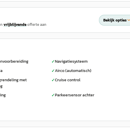
Bekijk opties
en
vrijblijvende
offerte aan
onvoorbereiding
Navigatiesysteem
✓
ra
Airco (automatisch)
✓
grendeling met
Cruise control
✓
ng
ting
Parkeersensor achter
✓