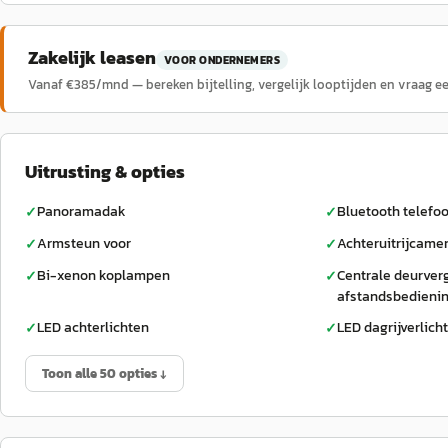
Zakelijk leasen
VOOR ONDERNEMERS
Vanaf €
385
/mnd — bereken bijtelling, vergelijk looptijden en vraag e
Uitrusting & opties
Panoramadak
Bluetooth telefo
✓
✓
Armsteun voor
Achteruitrijcame
✓
✓
Bi-xenon koplampen
Centrale deurver
✓
✓
afstandsbedieni
LED achterlichten
LED dagrijverlich
✓
✓
Toon alle 50 opties ↓