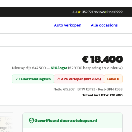
4,4
·
352.721
reviews
Sinds
1999
Auto
verkopen
Alle occasions
€ 18.400
Nieuwprijs
€
47.500
—
61
% lager
(€
29.100
besparing t.o.v. nieuw)
✓ Tellerstand logisch
⚠ APK verlopen (
mrt 2026
)
Label
D
Netto €
15.207
·
BTW €
3.193
·
Rest-BPM €
368
Totaal incl. BTW: €
18.400
/
42
Geverifieerd door
autokopen.nl