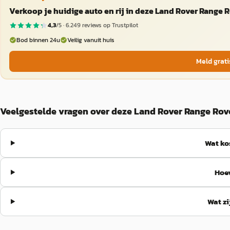
Verkoop je huidige auto en rij in deze Land Rover Range 
4,3
/5 ·
6.249
reviews op Trustpilot
Bod binnen 24u
Veilig vanuit huis
Meld grati
Veelgestelde vragen over deze Land Rover Range Rov
Wat ko
Hoev
Wat zi