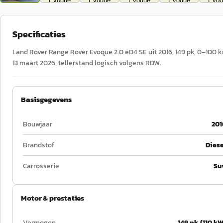
Specificaties
Land Rover Range Rover Evoque 2.0 eD4 SE uit 2016, 149 pk, 0–100 km
13 maart 2026, tellerstand logisch volgens RDW.
Basisgegevens
Bouwjaar
201
Brandstof
Diese
Carrosserie
Su
Motor & prestaties
Vermogen
149 pk (110 kW