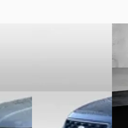
C
Nieuw 
1
SEAT Arona
·
2021
C
Peuge
1.0 TSI 110PK FR
SUV 130
€ 20.450
€ 21.925
v.a. € 433/mnd
v.a. € 
ine · Automaat
Boven markt
Marktc
G
· Den Haag
2021 · 54.117 km · Benzine · Automaat
2023 · 
Wittebrug Forepark VAG
· Den Haag
4,0
(
721
)
Nefkens
Bekijk aanbieding →
Nieuwe