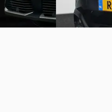
 geplaatst
aanbieding →