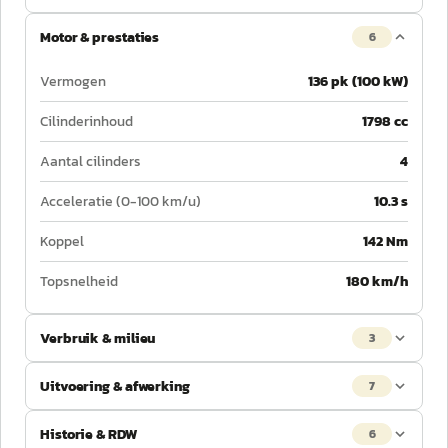
Motor & prestaties
6
Vermogen
136 pk (100 kW)
Cilinderinhoud
1798 cc
Aantal cilinders
4
Acceleratie (0-100 km/u)
10.3 s
Koppel
142 Nm
Topsnelheid
180 km/h
Verbruik & milieu
3
Uitvoering & afwerking
7
Historie & RDW
6