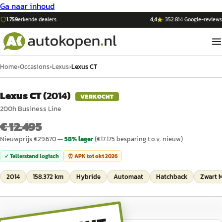
Ga naar inhoud
1.759
erkende dealers
4,4
·
352.814
Google-reviews
Home
›
Occasions
›
Lexus
›
Lexus CT
Lexus CT
(
2014
)
VERKOCHT
200h Business Line
€ 12.495
Nieuwprijs
€
29.670
—
58
% lager
(€
17.175
besparing t.o.v. nieuw)
✓ Tellerstand logisch
⏰ APK tot
okt 2026
2014
158.372 km
Hybride
Automaat
Hatchback
Zwart M