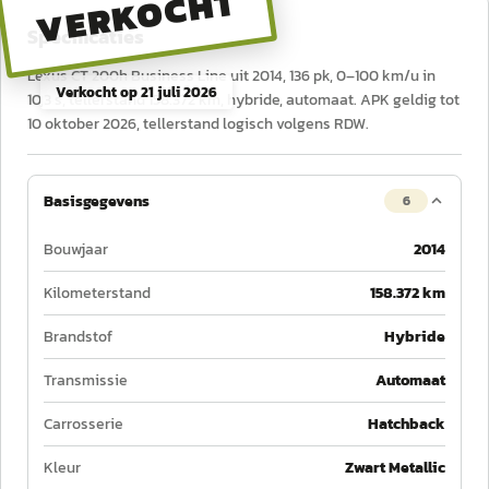
VERKOCHT
Specificaties
Lexus CT 200h Business Line uit 2014, 136 pk, 0–100 km/u in
Verkocht op
21 juli 2026
10,3 s, tellerstand 158.372 km, hybride, automaat. APK geldig tot
10 oktober 2026, tellerstand logisch volgens RDW.
Basisgegevens
6
Bouwjaar
2014
Kilometerstand
158.372 km
Brandstof
Hybride
Transmissie
Automaat
Carrosserie
Hatchback
Kleur
Zwart Metallic