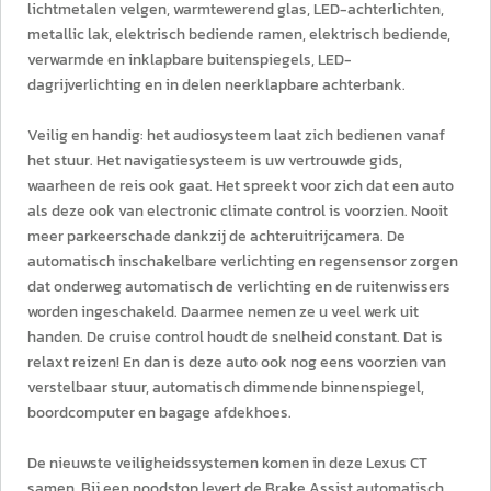
lichtmetalen velgen, warmtewerend glas, LED-achterlichten,
metallic lak, elektrisch bediende ramen, elektrisch bediende,
verwarmde en inklapbare buitenspiegels, LED-
dagrijverlichting en in delen neerklapbare achterbank.
Veilig en handig: het audiosysteem laat zich bedienen vanaf
het stuur. Het navigatiesysteem is uw vertrouwde gids,
waarheen de reis ook gaat. Het spreekt voor zich dat een auto
als deze ook van electronic climate control is voorzien. Nooit
meer parkeerschade dankzij de achteruitrijcamera. De
automatisch inschakelbare verlichting en regensensor zorgen
dat onderweg automatisch de verlichting en de ruitenwissers
worden ingeschakeld. Daarmee nemen ze u veel werk uit
handen. De cruise control houdt de snelheid constant. Dat is
relaxt reizen! En dan is deze auto ook nog eens voorzien van
verstelbaar stuur, automatisch dimmende binnenspiegel,
boordcomputer en bagage afdekhoes.
De nieuwste veiligheidssystemen komen in deze Lexus CT
samen. Bij een noodstop levert de Brake Assist automatisch