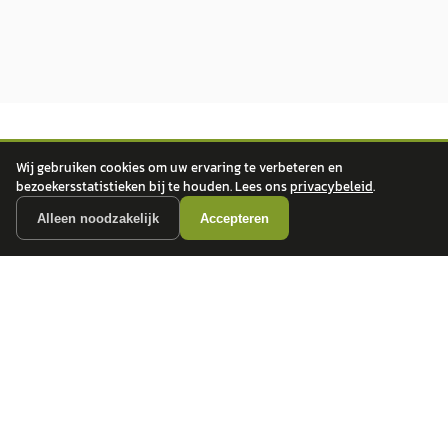
Wij gebruiken cookies om uw ervaring te verbeteren en
bezoekersstatistieken bij te houden. Lees ons
privacybeleid
.
Alleen noodzakelijk
Accepteren
autokopen.nl geeft geen financieel advies en is niet bevoegd om vragen over
financiële producten te beantwoorden. Wij verwijzen door naar erkende, AFM-
vergunde partners.
POPULAIRE MERKEN
Volkswagen
Vind jouw volgende auto bij
Toyota
betrouwbare dealers.
BMW