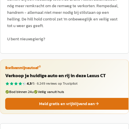
nóg meer remkracht om de remweg te verkorten. Rempedaal,
handrem - allemaal niet meer nodig bij stilstaan op een
helling. De hill hold control zet ‘m onbeweeglijk en veilig vast
tot u weer gas geeft.
U bent nieuwsgierig?
®
ikwilvanmijnautoaf
Verkoop je huidige auto en rij in deze Lexus CT
4,3
/5 ·
6.249
reviews op Trustpilot
Bod binnen 24u
Veilig vanuit huis
Meld gratis en vrijblijvend aan