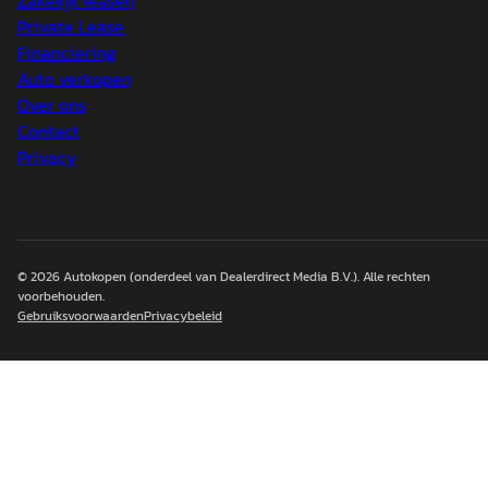
Zakelijk leasen
Private Lease
Financiering
Auto verkopen
Over ons
Contact
Privacy
© 2026
Autokopen
(onderdeel van Dealerdirect Media B.V.). Alle rechten
voorbehouden.
Gebruiksvoorwaarden
Privacybeleid