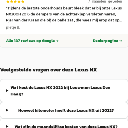
7 maanden geleden
“
Tijdens de laatste onderhouds beurt bleek dat er bij onze Lexus
NX300H 2016 de dempers van de achterklep versleten waren,
Pjer van der Kraan die bij de balie zat , die wees mij erop dat op
onderdelen zoals deze 10 jaar garantie zat. Pjer heeft alles
pietje B.
super voor ons geregeld en alles is onder garantie gemaakt .
TOP service van Lexus Den Haag. Bedankt Pjer voor alles
”
Alle
187
reviews op Google →
Dealerpagina →
Veelgestelde vragen over deze Lexus NX
Wat kost de Lexus NX 2022 bij Louwman Lexus Den
Haag?
Hoeveel kilometer heeft deze Lexus NX uit 2022?
Wat zijn de maandelijkse kosten van deze Lexus NX?