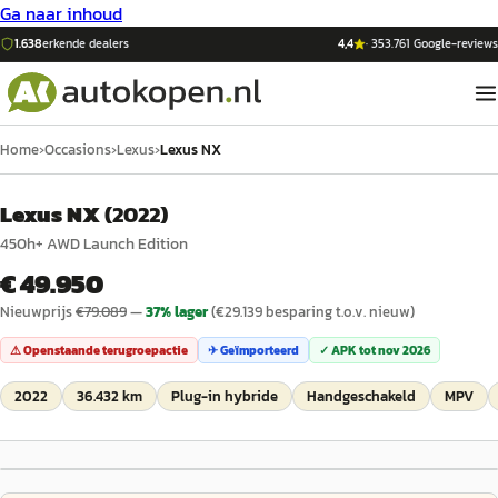
Ga naar inhoud
1.638
erkende dealers
4,4
·
353.761
Google-reviews
Home
›
Occasions
›
Lexus
›
Lexus NX
Lexus NX
(
2022
)
450h+ AWD Launch Edition
€ 49.950
Nieuwprijs
€
79.089
—
37
% lager
(€
29.139
besparing t.o.v. nieuw)
⚠ Openstaande terugroepactie
✈ Geïmporteerd
✓ APK tot
nov 2026
2022
36.432 km
Plug-in hybride
Handgeschakeld
MPV