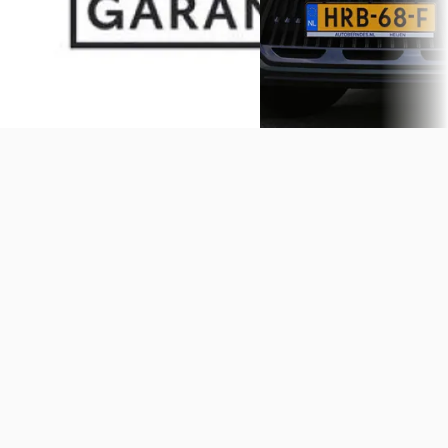
4,4
(
297
)
Bekijk aanbieding →
AutoBerndes
· HEIJEN
4,4
Bekijk aanbieding →
Vergelijk
Vergelijk