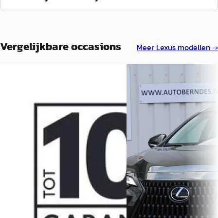
Vergelijkbare occasions
Meer
Lexus
modellen →
A
Lexus NX
·
2023
Lexus NX
·
2023
350h*Lexus fabr.garantie 
450h+ AWD Luxury Line NL-AUTO
2033*Perfect Lexus Onder
*ACC/Stoelverw./Stuurver
€ 47.400
Rijass./Rijstrook/DAB/LE
v.a. € 1.005/mnd
€ 52.900
Marktconform
v.a. € 1.121/mnd
2023 · 21.909 km · Plug-in hybride ·
Marktconform
Automaat
2023 · 14.514 km · Hybride ·
van Leussen Zwolle
· Zwolle
Automaat