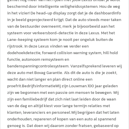
beschermd door intelligente veiligheidssystemen. Hou de weg
in het vizier! De head-up display zorgt dat je de dashboardinfo
in je beeld geprojecteerd krijgt. Dat de auto steeds meer taken
van de bestuurder overneemt, merk je bijvoorbeeld aan het
systeem voor verkeersbord-detectie in deze Lexus. Met het
Lane-keeping systeem kom je nooit per ongeluk buiten de
rijstrook. In deze Lexus vinden we verder een
dodehoekdetectie, forward collision warning system, hill hold
functie, autonoom remsysteem en
bandenspanningcontrolesysteem. Vanzelfsprekend leveren wij
deze auto met Bovag Garantie. Als dit de auto is die je zoekt,
wacht dan niet langer en plan direct online een
proefrit.BedrijfsinformatieWij zijn Louwman.100 jaar geleden
zijn we begonnen met een passie om mensen te bewegen. Wij
zijn een familiebedrijf dat zich niet laat leiden door de waan
van de dag en altijd kiest voor lange termijn relaties met
klanten, leveranciers en personeel.Wij begrijpen dat het laten
onderhouden, repareren of kopen van een auto al spannend
genoeg is. Dat doen wij daarom zonder fratsen, gebaseerd op