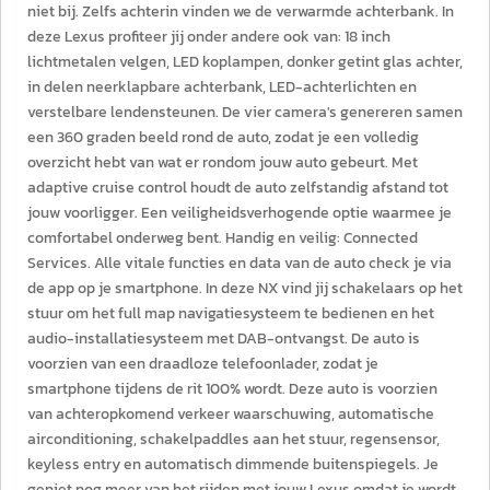
niet bij. Zelfs achterin vinden we de verwarmde achterbank. In
deze Lexus profiteer jij onder andere ook van: 18 inch
lichtmetalen velgen, LED koplampen, donker getint glas achter,
in delen neerklapbare achterbank, LED-achterlichten en
verstelbare lendensteunen. De vier camera's genereren samen
een 360 graden beeld rond de auto, zodat je een volledig
overzicht hebt van wat er rondom jouw auto gebeurt. Met
adaptive cruise control houdt de auto zelfstandig afstand tot
jouw voorligger. Een veiligheidsverhogende optie waarmee je
comfortabel onderweg bent. Handig en veilig: Connected
Services. Alle vitale functies en data van de auto check je via
de app op je smartphone. In deze NX vind jij schakelaars op het
stuur om het full map navigatiesysteem te bedienen en het
audio-installatiesysteem met DAB-ontvangst. De auto is
voorzien van een draadloze telefoonlader, zodat je
smartphone tijdens de rit 100% wordt. Deze auto is voorzien
van achteropkomend verkeer waarschuwing, automatische
airconditioning, schakelpaddles aan het stuur, regensensor,
keyless entry en automatisch dimmende buitenspiegels. Je
geniet nog meer van het rijden met jouw Lexus omdat je wordt