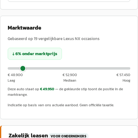
Marktwaarde
Gebaseerd op
19
vergelijkbare
Lexus
NX
occasions
↓
6
%
onder
marktprijs
€ 48.900
€ 52.900
€ 57.450
Laag
Mediaan
Hoog
Deze auto staat op
€ 49.950
— de gekleurde stip toont de positie in de
marktrange.
Indicatie op basis van ons actuele aanbod. Geen officiële taxatie.
Zakelijk leasen
VOOR ONDERNEMERS