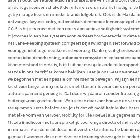
gaten houdt. Een automatisch inschakelbare verlichting zorgt dat d
en de regensensor schakelt de ruitenwissers in als het nodig is. Je h
gelijkmatige koers en minder brandstofgebruik. Ook is de Mazda 
ontvangst, keyless entry, automatisch dimmende binnenspiegel en
CX-5 is hij uitgerust met een reeks aan actieve veiligheidssystem
bijvoorbeeld aan het systeem voor verkeersbord-detectie in deze M
het Lane-keeping systeem corrigeert bij afwijkingen. Het forward 
voorliggend of tegemoetkomend voertuig. Dankzij veiligheidsvoorzi
vermoeidheidsherkenning, autonoom remsysteem en bandenspannin
kilometerstand in orde is, blijkt uit het meegeleverde tellerrappor
Mazda in ons bedrijf te komen bekijken. Laat je ons weten wanneer
we begonnen met een passie om mensen te bewegen. Wij zijn een fami
kiest voor lange termijn relaties met klanten, leveranciers en per
auto al spannend genoeg is. Dat doen wij daarom zonder fratsen, 
buitengewoon goed te doen. We kunnen daarvoor bouwen en vertrou
terugkomen. Onze belofte aan jou is dat wij mobiliteit leuker, beter
met elke vorm van vervoer. Mobility for life.Hoewel alle gegevens
Mazda Eindhoven niet aansprakelijk voor enige directe of indirec
informatie. Aan de in dit document verstrekte informatie kunnen 
gemaakt wanneer deze niet door een tekeningsbevoegde is onderteke