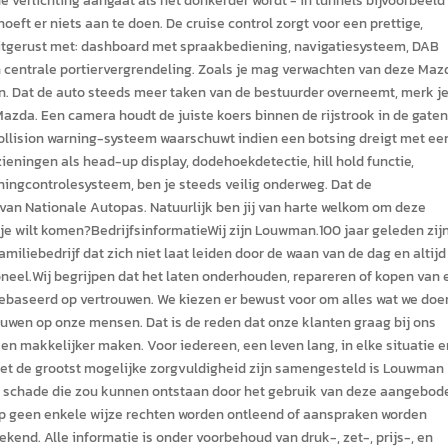
e verlichting aangaat als het donkerder wordt - in tunnels bijvoorbeeld
oeft er niets aan te doen. De cruise control zorgt voor een prettige,
uitgerust met: dashboard met spraakbediening, navigatiesysteem, DAB
 centrale portiervergrendeling. Zoals je mag verwachten van deze Maz
en. Dat de auto steeds meer taken van de bestuurder overneemt, merk j
azda. Een camera houdt de juiste koers binnen de rijstrook in de gaten
collision warning-systeem waarschuwt indien een botsing dreigt met ee
eningen als head-up display, dodehoekdetectie, hill hold functie,
gcontrolesysteem, ben je steeds veilig onderweg. Dat de
t van Nationale Autopas. Natuurlijk ben jij van harte welkom om deze
 je wilt komen?BedrijfsinformatieWij zijn Louwman.100 jaar geleden zij
liebedrijf dat zich niet laat leiden door de waan van de dag en altijd
soneel.Wij begrijpen dat het laten onderhouden, repareren of kopen van 
gebaseerd op vertrouwen. We kiezen er bewust voor om alles wat we doe
wen op onze mensen. Dat is de reden dat onze klanten graag bij ons
 en makkelijker maken. Voor iedereen, een leven lang, in elke situatie e
 met de grootst mogelijke zorgvuldigheid zijn samengesteld is Louwman
te schade die zou kunnen ontstaan door het gebruik van deze aangebod
op geen enkele wijze rechten worden ontleend of aanspraken worden
nd. Alle informatie is onder voorbehoud van druk-, zet-, prijs-, en