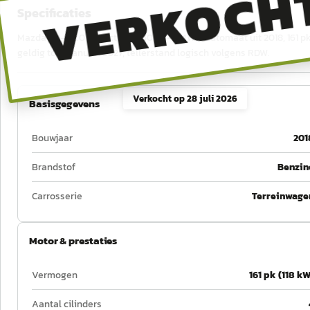
VERKOCH
Specificaties
Mazda CX-5 2.0 SkyActiv-G 160 GT-M 4WD Automaat uit 2018, 161 pk,
geldig tot 8 januari 2027, tellerstand logisch volgens RDW.
Verkocht op
28 juli 2026
Basisgegevens
Bouwjaar
201
Brandstof
Benzin
Carrosserie
Terreinwage
Motor & prestaties
Vermogen
161 pk (118 kW
Aantal cilinders