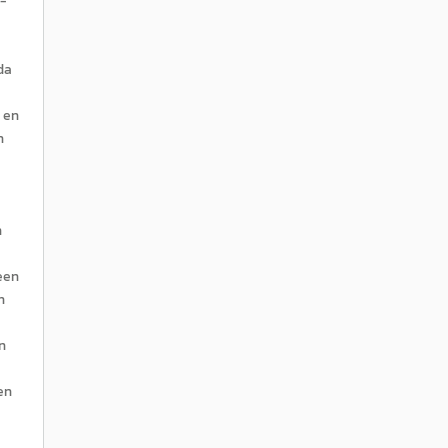
 -
da
e
 en
n
n
een
n
n
en