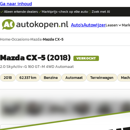
Ga naar inhoud
Alleen erkende dealers
Marktprijs-check op elke
auto
Zoek met AI
Auto's
Autowijzer
Leasen
Mark
Home
›
Occasions
›
Mazda
›
Mazda CX-5
Mazda CX-5
(
2018
)
VERKOCHT
2.0 SkyActiv-G 160 GT-M 4WD Automaat
2018
62.337 km
Benzine
Automaat
Terreinwagen
Machi