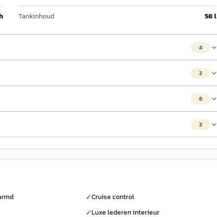
h
Tankinhoud
58 l
4
2
6
2
armd
Cruise control
✓
Luxe lederen interieur
✓