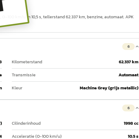
T
 0–100 km/u in 10,5 s, tellerstand 62.337 km, benzine, automaat. APK
6
8
Kilometerstand
62.337 km
e
Transmissie
Automaat
n
Kleur
Machine Grey (grijs metallic)
6
)
Cilinderinhoud
1998 cc
4
Acceleratie (0-100 km/u)
10.5 s