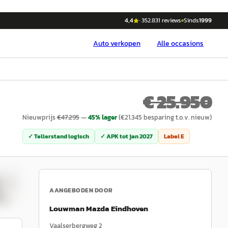
4,4
·
352.831
reviews
Sinds
1999
Auto
verkopen
Alle occasions
€ 25.950
Nieuwprijs
€
47.295
—
45
% lager
(€
21.345
besparing t.o.v. nieuw)
✓ Tellerstand logisch
✓ APK tot
jan 2027
Label
E
/
20
AANGEBODEN DOOR
Louwman Mazda Eindhoven
Vaalserbergweg 2