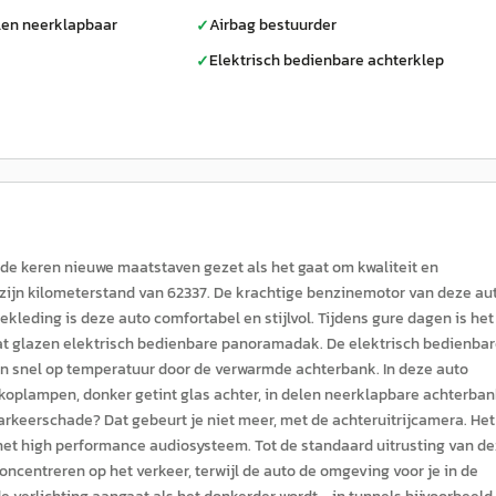
len neerklapbaar
Airbag bestuurder
✓
Elektrisch bedienbare achterklep
✓
de keren nieuwe maatstaven gezet als het gaat om kwaliteit en
t zijn kilometerstand van 62337. De krachtige benzinemotor van deze au
kleding is deze auto comfortabel en stijlvol. Tijdens gure dagen is het
 dat glazen elektrisch bedienbare panoramadak. De elektrisch bedienba
en snel op temperatuur door de verwarmde achterbank. In deze auto
D koplampen, donker getint glas achter, in delen neerklapbare achterban
rkeerschade? Dat gebeurt je niet meer, met de achteruitrijcamera. Het
 het high performance audiosysteem. Tot de standaard uitrusting van d
concentreren op het verkeer, terwijl de auto de omgeving voor je in de