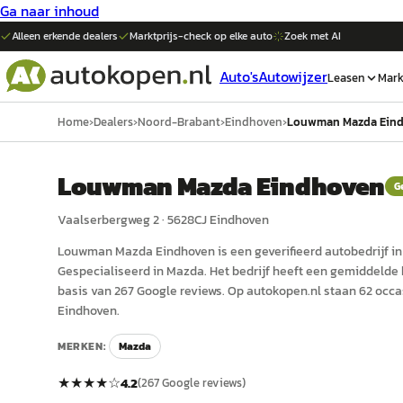
Ga naar inhoud
Alleen erkende dealers
Marktprijs-check op elke
auto
Zoek met AI
Auto's
Autowijzer
Leasen
Mark
Home
›
Dealers
›
Noord-Brabant
›
Eindhoven
›
Louwman Mazda Ein
Louwman Mazda Eindhoven
G
Vaalserbergweg 2
·
5628CJ
Eindhoven
Louwman Mazda Eindhoven
is een
geverifieerd
auto
bedrijf i
Gespecialiseerd in Mazda.
Het bedrijf heeft een gemiddelde b
basis van 267 Google reviews.
Op autokopen.nl staan 62 occ
Eindhoven.
MERKEN:
Mazda
★★★★
☆
4.2
(
267
Google reviews)