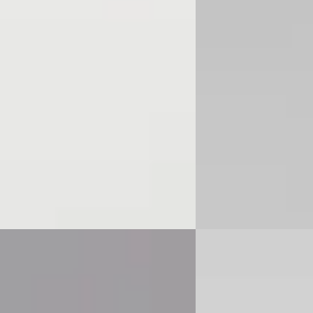
5
€ 14.950
 334/mnd
v.a. € 317/mnd
onform
Scherp geprijsd
31.778 km · Electra · Handgeschakeld
2013 · 132.488 km · Benz
Handgeschakeld
an Mazda Eindhoven
· Eindhoven
)
Louwman Mazda Eindh
 aanbieding →
4,2
(
267
)
Bekijk aanbieding →
Vergelijk
C
a CX-30
·
2021
Audi Q3
·
2021
kyActiv-X M Hybrid Luxury...
Sportback 35 TFSI S Edi