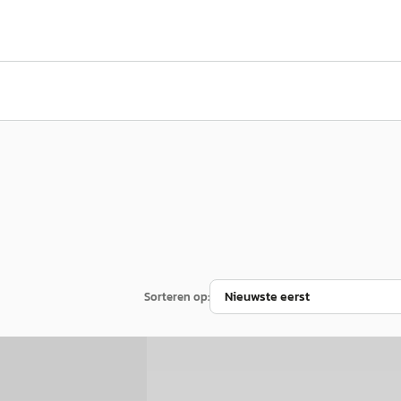
Sorteren op:
D
5
Mazda CX-30
·
2024