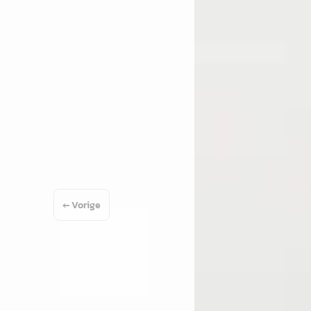
onform
Scherp geprijsd
119.355 km · Hybride · Handgeschakeld
2020 · 87.244 km · Benz
Handgeschakeld
an Mazda Eindhoven
· Eindhoven
)
Louwman Mazda Eindh
 aanbieding →
4,2
(
267
)
Bekijk aanbieding →
Vergelijk
← Vorige
1
2
3
Volgende 