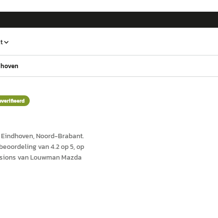
t
dhoven
everifieerd
n
Eindhoven
, Noord-Brabant
.
eoordeling van 4.2 op 5, op
asions van Louwman Mazda