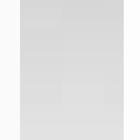
Scherp geprijsd
Marktc
2020 · 63.911 km · Hybride · Handgeschakeld
2021 · 
Louwman Mazda Eindhoven
· Eindhoven
Louwm
4,2
(
267
)
4,2
(
267
Bekijk aanbieding →
Bekijk
Vergelijk
Vergelijk
Google reviews over
Louwman Mazda Eindhoven
Mike Broeren