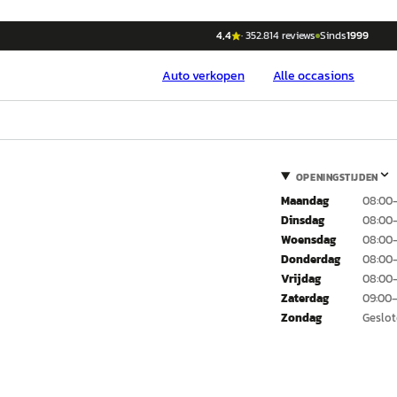
4,4
·
352.814
reviews
Sinds
1999
Auto
verkopen
Alle occasions
OPENINGSTIJDEN
Maandag
08:00–
Dinsdag
08:00–
Woensdag
08:00–
Donderdag
08:00–
Vrijdag
08:00–
Zaterdag
09:00–
Zondag
Geslo