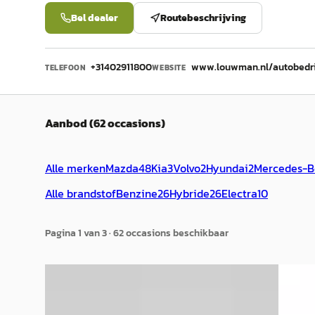
Bel dealer
Routebeschrijving
+31402911800
www.louwman.nl/autobedr
TELEFOON
WEBSITE
Aanbod (62 occasions)
Alle merken
Mazda
48
Kia
3
Volvo
2
Hyundai
2
Mercedes-B
Alle brandstof
Benzine
26
Hybride
26
Electra
10
Pagina
1
van
3
·
62
occasion
s
beschikbaar
C
C
Mazda 3
·
2023
Mazda