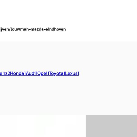
ijven/louwman-mazda-eindhoven
enz
2
Honda
1
Audi
1
Opel
1
Toyota
1
Lexus
1
A
 2
·
2018
Mazda CX-60
·
202