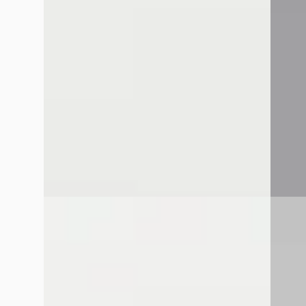
€ 26.745
€ 24.44
v.a. € 567/mnd
v.a. € 
Marktconform
Scherp
2019 · 61.709 km · Benzine · Handgeschakeld
2021 · 
Louwman Mazda Eindhoven
· Eindhoven
Louwm
4,2
(
267
)
4,2
(
267
Bekijk aanbieding →
Bekijk
Vergelijk
Vergelijk
A
D
Mazda MX-30
·
2021
Hyun
e-SkyActiv 145 Comfort 36 kWh
1.0 T-G
€ 14.395
€ 15.44