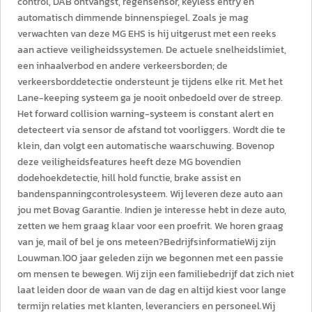
control, DAB ontvangst, regensensor, keyless entry en
automatisch dimmende binnenspiegel. Zoals je mag
verwachten van deze MG EHS is hij uitgerust met een reeks
aan actieve veiligheidssystemen. De actuele snelheidslimiet,
een inhaalverbod en andere verkeersborden; de
verkeersborddetectie ondersteunt je tijdens elke rit. Met het
Lane-keeping systeem ga je nooit onbedoeld over de streep.
Het forward collision warning-systeem is constant alert en
detecteert via sensor de afstand tot voorliggers. Wordt die te
klein, dan volgt een automatische waarschuwing. Bovenop
deze veiligheidsfeatures heeft deze MG bovendien
dodehoekdetectie, hill hold functie, brake assist en
bandenspanningcontrolesysteem. Wij leveren deze auto aan
jou met Bovag Garantie. Indien je interesse hebt in deze auto,
zetten we hem graag klaar voor een proefrit. We horen graag
van je, mail of bel je ons meteen?BedrijfsinformatieWij zijn
Louwman.100 jaar geleden zijn we begonnen met een passie
om mensen te bewegen. Wij zijn een familiebedrijf dat zich niet
laat leiden door de waan van de dag en altijd kiest voor lange
termijn relaties met klanten, leveranciers en personeel.Wij