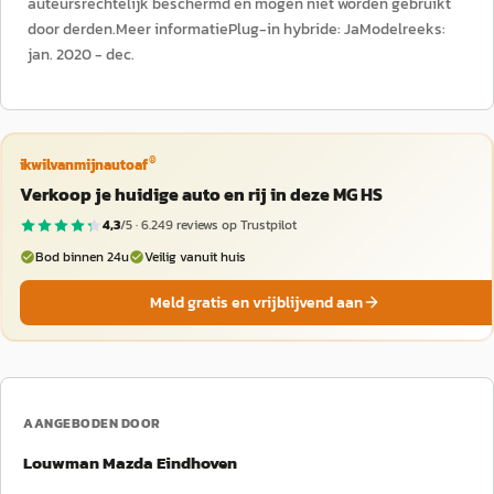
auteursrechtelijk beschermd en mogen niet worden gebruikt
door derden.Meer informatiePlug-in hybride: JaModelreeks:
jan. 2020 - dec.
®
ikwilvanmijnautoaf
Verkoop je huidige auto en rij in deze MG HS
4,3
/5 ·
6.249
reviews op Trustpilot
Bod binnen 24u
Veilig vanuit huis
Meld gratis en vrijblijvend aan
AANGEBODEN DOOR
Louwman Mazda Eindhoven