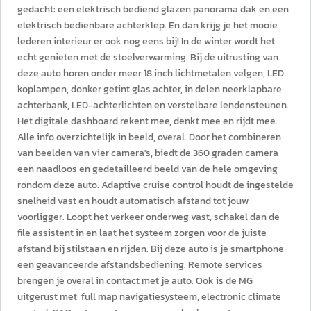
gedacht: een elektrisch bediend glazen panorama dak en een
elektrisch bedienbare achterklep. En dan krijg je het mooie
lederen interieur er ook nog eens bij! In de winter wordt het
echt genieten met de stoelverwarming. Bij de uitrusting van
deze auto horen onder meer 18 inch lichtmetalen velgen, LED
koplampen, donker getint glas achter, in delen neerklapbare
achterbank, LED-achterlichten en verstelbare lendensteunen.
Het digitale dashboard rekent mee, denkt mee en rijdt mee.
Alle info overzichtelijk in beeld, overal. Door het combineren
van beelden van vier camera's, biedt de 360 graden camera
een naadloos en gedetailleerd beeld van de hele omgeving
rondom deze auto. Adaptive cruise control houdt de ingestelde
snelheid vast en houdt automatisch afstand tot jouw
voorligger. Loopt het verkeer onderweg vast, schakel dan de
file assistent in en laat het systeem zorgen voor de juiste
afstand bij stilstaan en rijden. Bij deze auto is je smartphone
een geavanceerde afstandsbediening. Remote services
brengen je overal in contact met je auto. Ook is de MG
uitgerust met: full map navigatiesysteem, electronic climate