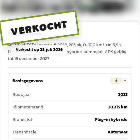
VERKOCHT
Specificaties
MG HS 1.5 TGDI Luxury uit 2023, 285 pk, 0–100 km/u in 6,9 s,
Verkocht op
28 juli 2026
tellerstand 38.215 km, plug-in hybride, automaat. APK geldig
tot 19 december 2027.
Basisgegevens
6
Bouwjaar
2023
Kilometerstand
38.215 km
Brandstof
Plug-in hybride
Transmissie
Automaat