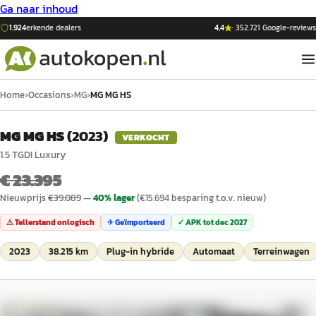
Ga naar inhoud
1.924
erkende dealers
4,4
·
352.721
Google-reviews
Home
›
Occasions
›
MG
›
MG MG HS
MG MG HS
(
2023
)
VERKOCHT
1.5 TGDI Luxury
€ 23.395
Nieuwprijs
€
39.089
—
40
% lager
(€
15.694
besparing t.o.v. nieuw)
⚠ Tellerstand onlogisch
✈ Geïmporteerd
✓ APK tot
dec 2027
2023
38.215 km
Plug-in hybride
Automaat
Terreinwagen
1
/
39