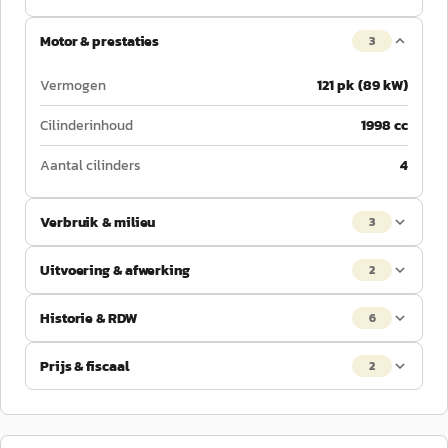
Motor & prestaties
3
Vermogen
121 pk (89 kW)
Cilinderinhoud
1998 cc
Aantal cilinders
4
Verbruik & milieu
3
Uitvoering & afwerking
2
Historie & RDW
6
Prijs & fiscaal
2