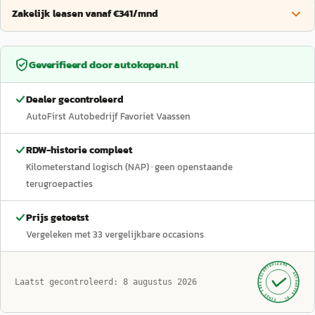
Zakelijk leasen vanaf €341/mnd
Geverifieerd door
autokopen.nl
Dealer gecontroleerd
AutoFirst Autobedrijf Favoriet Vaassen
RDW-historie compleet
Kilometerstand logisch (NAP)
· geen openstaande
terugroepacties
Prijs getoetst
Vergeleken met
33
vergelijkbare occasions
GECONTROLEERD ·
AUTOKOPEN.NL
Laatst gecontroleerd:
8 augustus 2026
· SINDS 1999 ·