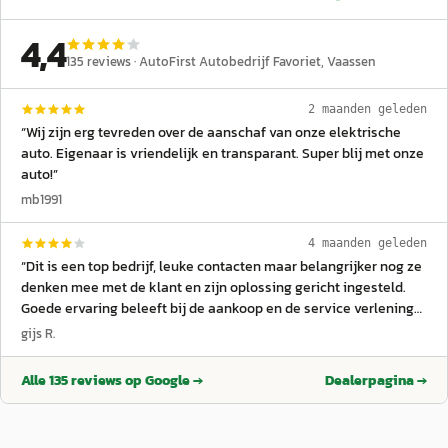
4,4
135
reviews ·
AutoFirst Autobedrijf Favoriet
, Vaassen
2 maanden geleden
“
Wij zijn erg tevreden over de aanschaf van onze elektrische
auto. Eigenaar is vriendelijk en transparant. Super blij met onze
auto!
”
mb1991
4 maanden geleden
“
Dit is een top bedrijf, leuke contacten maar belangrijker nog ze
denken mee met de klant en zijn oplossing gericht ingesteld.
Goede ervaring beleeft bij de aankoop en de service verlening
van onze ID4.
”
gijs R.
Alle
135
reviews op Google →
Dealerpagina →