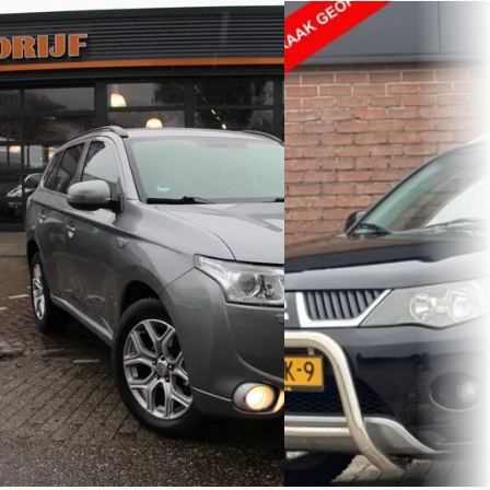
Mitsubishi Outlander
·
2014
E
Mitsubishi Outlander
2.0 PHEV Executive Edition
2.4 INSPIRE 2WD
€ 7.199
€ 6.995
v.a. € 153/mnd
v.a. € 148/mnd
Scherp geprijsd
Scherp geprijsd
2014 · 249.990 km · Plug-in hybride ·
Automaat
2008 · 138.048 km · Benzin
Handgeschakeld
D&M Cars
· Lelystad
Bekijk aanbieding →
UniekWagentje B.V.
Bekijk aanbieding →
Vergelijk
Vergelijk