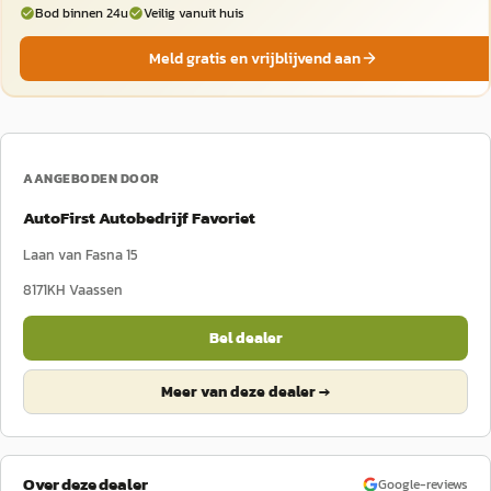
Bod binnen 24u
Veilig vanuit huis
Meld gratis en vrijblijvend aan
AANGEBODEN DOOR
AutoFirst Autobedrijf Favoriet
Laan van Fasna 15
8171KH
Vaassen
Bel dealer
Meer van deze dealer →
Over deze dealer
Google-reviews