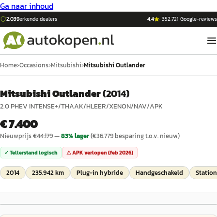
Ga naar inhoud
2.039
erkende dealers
4,4
·
352.721
Google-reviews
Home
›
Occasions
›
Mitsubishi
›
Mitsubishi Outlander
Mitsubishi Outlander
(
2014
)
2.0 PHEV INTENSE+/THAAK/HLEER/XENON/NAV/APK
€ 7.400
Nieuwprijs
€
44.179
—
83
% lager
(€
36.779
besparing t.o.v. nieuw)
✓ Tellerstand logisch
⚠ APK verlopen (
feb 2026
)
2014
235.942 km
Plug-in hybride
Handgeschakeld
Statio