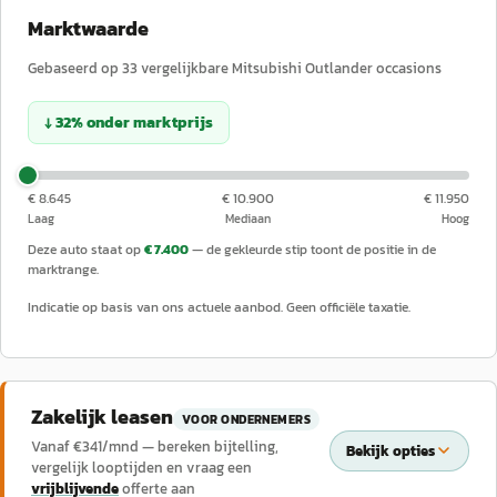
Marktwaarde
Gebaseerd op
33
vergelijkbare
Mitsubishi
Outlander
occasions
↓
32
%
onder
marktprijs
€ 8.645
€ 10.900
€ 11.950
Laag
Mediaan
Hoog
Deze auto staat op
€ 7.400
— de gekleurde stip toont de positie in de
marktrange.
Indicatie op basis van ons actuele aanbod. Geen officiële taxatie.
Zakelijk leasen
VOOR ONDERNEMERS
Vanaf €
341
/mnd — bereken bijtelling,
Bekijk opties
vergelijk looptijden en vraag een
vrijblijvende
offerte aan