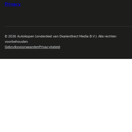
Privacy
© 2026
Autokopen
(onderdeel van Dealerdirect Media B.V.). Alle rechten
voorbehouden.
Gebruiksvoorwaarden
Privacybeleid