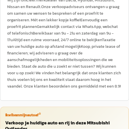
Wij zijn officieel merkdealer van Dacia, Hyundai, Mitsubishi,
Nissan en Renault.Onze verkoopadviseurs ontvangen u graag
om samen uw wensen te bespreken of een proefrit te
organiseren. Mét een lekker kopje koffie!Eenvoudig een
proefrit plannenGemakkelijk contact via WhatsApp, webchat
of telefonischBereikbaar van 9u - 21u en zaterdag van 9u -
17uAltijd een ruime voorraad, 24/7 online te bekijkenTaxatie
van uw huidige auto op afstand mogelijkKoop, private lease of
financieren; wij adviseren u graag over de
aanschafmogelijkheden en mobiliteitsoplossingen die we
bieden. Staat de auto die u zoekt er niet tussen? Wij kunnen
voor u op zoek! We vinden het belangrijk dat onze klanten zich
thuis voelen bij ons en kwaliteit staat daarom hoog in het
vaandel. Onze klanten beoordelen ons gemiddeld met een 8.9!
®
ikwilvanmijnautoaf
Verkoop je huidige auto en rij in deze Mitsubishi
Outlander