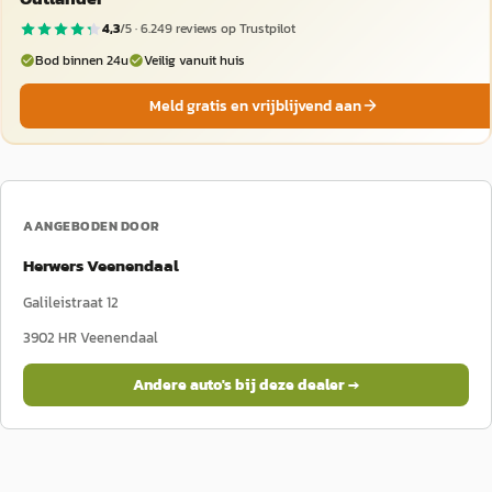
4,3
/5 ·
6.249
reviews op Trustpilot
Bod binnen 24u
Veilig vanuit huis
Meld gratis en vrijblijvend aan
AANGEBODEN DOOR
Herwers Veenendaal
Galileistraat 12
3902 HR
Veenendaal
Andere auto's bij deze dealer →