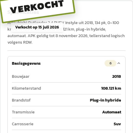
VERKOCHT
Specificaties
Mitsubishi Outlander 2.4 PHEV Instyle uit 2018, 134 pk, 0–100
Verkocht op
15 juli 2026
km/u in 10,5 s, tellerstand 108.121 km, plug-in hybride,
automaat. APK geldig tot 8 november 2026, tellerstand logisch
volgens RDW.
Basisgegevens
6
Bouwjaar
2018
Kilometerstand
108.121 km
Brandstof
Plug-in hybride
Transmissie
Automaat
Carrosserie
Suv