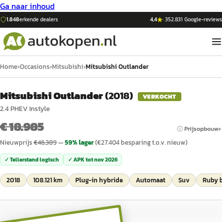
Ga naar inhoud
1.848
erkende dealers
4,4
·
352.831
Google-reviews
Home
›
Occasions
›
Mitsubishi
›
Mitsubishi Outlander
Mitsubishi Outlander
(
2018
)
VERKOCHT
2.4 PHEV Instyle
€ 18.985
ⓘ Prijsopbouw
Nieuwprijs
€
46.389
—
59
% lager
(€
27.404
besparing t.o.v. nieuw)
✓ Tellerstand logisch
✓ APK tot
nov 2026
2018
108.121 km
Plug-in hybride
Automaat
Suv
Ruby b