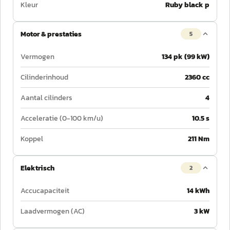
Kleur
Ruby black p
Motor & prestaties
5
Vermogen
134 pk (99 kW)
Cilinderinhoud
2360 cc
Aantal cilinders
4
Acceleratie (0-100 km/u)
10.5 s
Koppel
211 Nm
Elektrisch
2
Accucapaciteit
14 kWh
Laadvermogen (AC)
3 kW