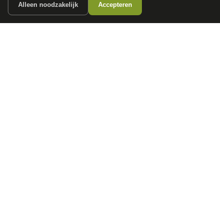
Alleen noodzakelijk
Accepteren
autokopen.nl geeft geen financieel advies en is niet bevoegd om vragen over
financiële producten te beantwoorden. Wij verwijzen door naar erkende, AFM-
vergunde partners.
POPULAIRE MERKEN
Volkswagen
Vind jouw volgende auto bij
Toyota
betrouwbare dealers.
BMW
Mercedes-Benz
Audi
Ford
Opel
Peugeot