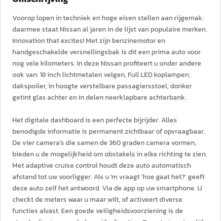
Voorop lopen in techniek en hoge eisen stellen aan rijgemak:
daarmee staat Nissan al jaren in de lijst van populaire merken.
Innovation that excites! Met zijn benzinemotor en
handgeschakelde versnellingsbak is dit een prima auto voor
nog vele kilometers. In deze Nissan profiteert u onder andere
ook van: 18 inch lichtmetalen velgen, Full LED koplampen,
dakspoiler, in hoogte verstelbare passagiersstoel, donker
getint glas achter en in delen neerklapbare achterbank.
Het digitale dashboard is een perfecte bijrijder. Alles
benodigde informatie is permanent zichtbaar of opvraagbaar.
De vier camera's die samen de 360 graden camera vormen,
bieden u de mogelijkheid om obstakels in elke richting te zien.
Met adaptive cruise control houdt deze auto automatisch
afstand tot uw voorligger. Als u 'm vraagt 'hoe gaat het?' geeft
deze auto zelf het antwoord. Via de app op uw smartphone. U
checkt de meters waar u maar wilt, of activeert diverse
functies alvast. Een goede veiligheidsvoorziening is de