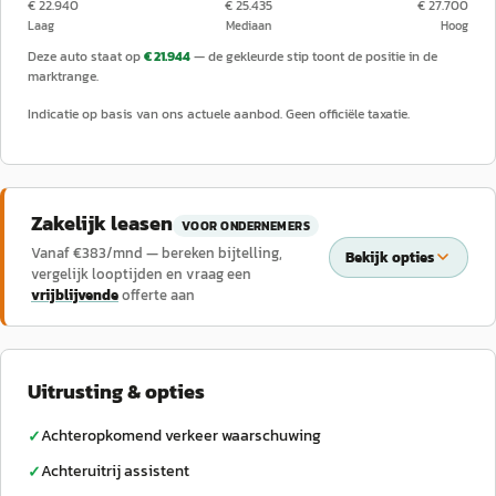
€ 22.940
€ 25.435
€ 27.700
Laag
Mediaan
Hoog
Deze auto staat op
€ 21.944
— de gekleurde stip toont de positie in de
marktrange.
Indicatie op basis van ons actuele aanbod. Geen officiële taxatie.
Zakelijk leasen
VOOR ONDERNEMERS
Vanaf €
383
/mnd — bereken bijtelling,
Bekijk opties
vergelijk looptijden en vraag een
vrijblijvende
offerte aan
Uitrusting & opties
Achteropkomend verkeer waarschuwing
✓
Achteruitrij assistent
✓