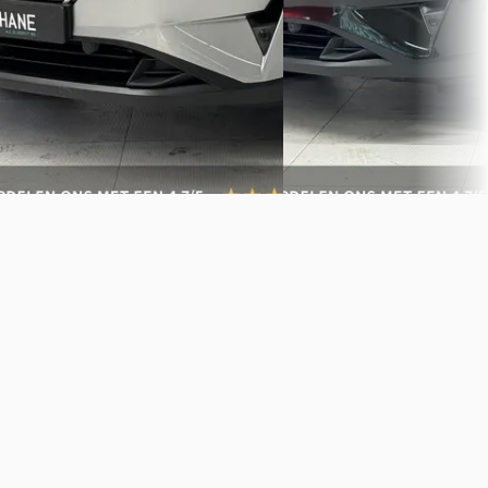
4,3
(
615
)
4,3
(
615
)
1577 dagen geleden geplaatst
1440 dagen geleden gepla
Bekijk aanbieding →
Bekijk aanbieding →
Vergelijk
Vergelijk