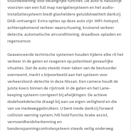
stuurbediening voor belangrijke functies. De auto is natuurlijk
voorzien van een full map navigatiesysteem en het audio-
installatiesysteem biedt glasheldere geluidskwaliteit dankzij
DAB-ontvangst. Extra opties op deze auto zijn: WIFI-hotspot,
achteropkomend verkeer waarschuwing, kruisend verkeer
detectie, automatische airconditioning, draadloos opladen en
regensensor.
Geavanceerde technische systemen houden tijdens elke rit het
verkeer in de gaten en reageren op potentieel gevaarlijke
situaties. Dat de auto steeds meer taken van de bestuurder
overneemt, merkt u bijvoorbeeld aan het systeem voor
verkeersbord-detectie in deze Nissan. Een camera houdt de
juiste koers binnen de rijstrook in de gaten en het Lane-
keeping systeem corrigeert bij afwijkingen. De actieve
dodehoekdetectie draagt bij aan uw eigen veiligheid en die
van uw medeweggebruikers. U bent mede dankzij forward
collision warning system, hill hold functie, brake assist,
vermoeidheidsherkenning en
bandenspanningcontrolesysteem steeds veilig onderweg.