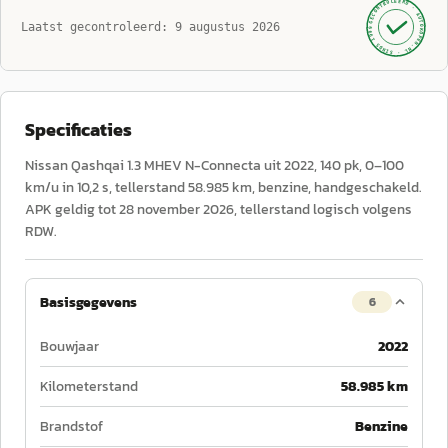
GECONTROLEERD ·
AUTOKOPEN.NL
Laatst gecontroleerd:
9 augustus 2026
· SINDS 1999 ·
Specificaties
Nissan Qashqai 1.3 MHEV N-Connecta uit 2022, 140 pk, 0–100
km/u in 10,2 s, tellerstand 58.985 km, benzine, handgeschakeld.
APK geldig tot 28 november 2026, tellerstand logisch volgens
RDW.
Basisgegevens
6
Bouwjaar
2022
Kilometerstand
58.985 km
Brandstof
Benzine