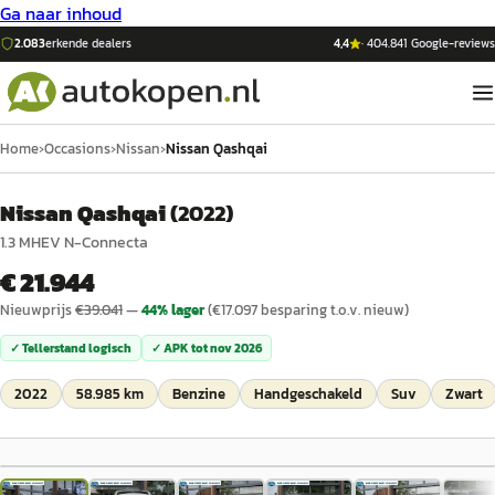
Ga naar inhoud
2.083
erkende dealers
4,4
·
404.841
Google-reviews
Home
›
Occasions
›
Nissan
›
Nissan Qashqai
Nissan Qashqai
(
2022
)
1.3 MHEV N-Connecta
€ 21.944
Nieuwprijs
€
39.041
—
44
% lager
(€
17.097
besparing t.o.v. nieuw)
✓ Tellerstand logisch
✓ APK tot
nov 2026
2022
58.985 km
Benzine
Handgeschakeld
Suv
Zwart
1
/
44