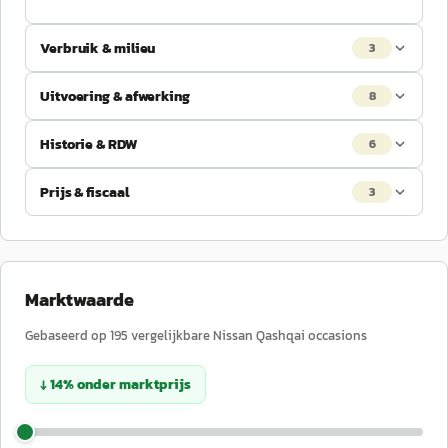
Verbruik & milieu
3
Uitvoering & afwerking
8
Historie & RDW
6
Prijs & fiscaal
3
Marktwaarde
Gebaseerd op
195
vergelijkbare
Nissan
Qashqai
occasions
↓
14
%
onder
marktprijs