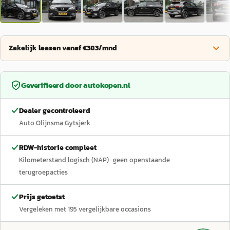
Zakelijk leasen vanaf €383/mnd
Geverifieerd door
autokopen.nl
Dealer gecontroleerd
Auto Olijnsma Gytsjerk
RDW-historie compleet
Kilometerstand logisch (NAP)
· geen openstaande
terugroepacties
Prijs getoetst
Vergeleken met
195
vergelijkbare occasions