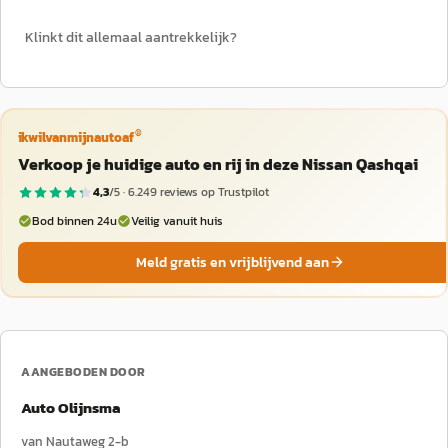
Klinkt dit allemaal aantrekkelijk?
®
ikwilvanmijnautoaf
Verkoop je huidige auto en rij in deze Nissan Qashqai
4,3
/5 ·
6.249
reviews op Trustpilot
Bod binnen 24u
Veilig vanuit huis
Meld gratis en vrijblijvend aan
AANGEBODEN DOOR
Auto Olijnsma
van Nautaweg 2-b