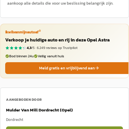
aankoop alle details die voor uw beslissing belangrijk zijn.
®
ikwilvanmijnautoaf
Verkoop je huidige auto en rij in deze Opel Astra
4,3
/5 ·
6.249
reviews op Trustpilot
Bod binnen 24u
Veilig vanuit huis
Meld gratis en vrijblijvend aan
AANGEBODEN DOOR
Mulder Van Mill Dordrecht (Opel)
Dordrecht