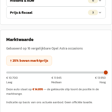
Historie & RDW
6
Prijs & fiscaal
3
Marktwaarde
Gebaseerd op
16
vergelijkbare
Opel
Astra
occasions
↑
25
%
boven
marktprijs
€ 10.700
€ 11.945
€ 13.950
Laag
Mediaan
Hoog
Deze auto staat op
€ 14.895
— de gekleurde stip toont de positie in de
marktrange.
Indicatie op basis van ons actuele aanbod. Geen officiële taxatie.