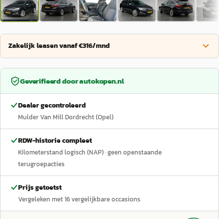
Zakelijk leasen vanaf €316/mnd
Geverifieerd door
autokopen.nl
Dealer gecontroleerd
Mulder Van Mill Dordrecht (Opel)
RDW-historie compleet
Kilometerstand logisch (NAP)
· geen openstaande
terugroepacties
Prijs getoetst
Vergeleken met
16
vergelijkbare occasions