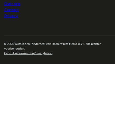
Over ons
Contact
Privacy
© 2026
Autokopen
(onderdeel van Dealerdirect Media B.V.). Alle rechten
voorbehouden.
Gebruiksvoorwaarden
Privacybeleid