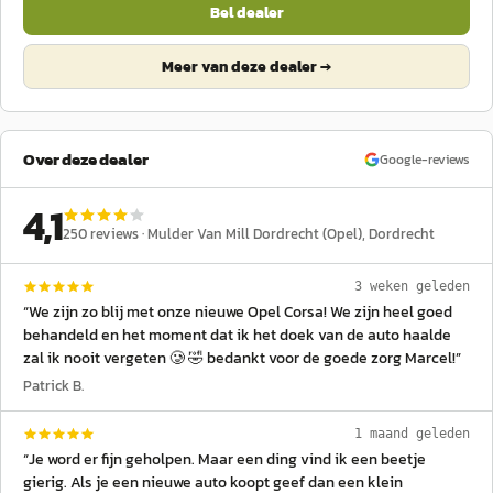
Bel dealer
Meer van deze dealer →
Over deze dealer
Google-reviews
4,1
250
reviews ·
Mulder Van Mill Dordrecht (Opel)
, Dordrecht
3 weken geleden
“
We zijn zo blij met onze nieuwe Opel Corsa! We zijn heel goed
behandeld en het moment dat ik het doek van de auto haalde
zal ik nooit vergeten 🥲 🤣 bedankt voor de goede zorg Marcel!
”
Patrick B.
1 maand geleden
“
Je word er fijn geholpen. Maar een ding vind ik een beetje
gierig. Als je een nieuwe auto koopt geef dan een klein