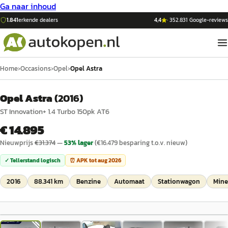
Ga naar inhoud
1.841
erkende dealers
4,4
·
352.831
Google-reviews
Home
›
Occasions
›
Opel
›
Opel Astra
Opel Astra
(
2016
)
ST Innovation+ 1.4 Turbo 150pk AT6
€ 14.895
Nieuwprijs
€
31.374
—
53
% lager
(€
16.479
besparing t.o.v. nieuw)
✓ Tellerstand logisch
⏰ APK tot
aug 2026
2016
88.341 km
Benzine
Automaat
Stationwagon
Miner
1
/
29