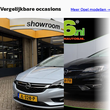
Vergelijkbare occasions
Meer
Opel
modellen →
Opel Astra
·
2016
A
Opel Astra
·
2022
1.4 Turbo 150PK Innovation
Automaat Schuifdak Navi Camera
Sports Tourer 1.2 Business
Carplay
€ 13.499
€ 13.749
v.a. € 286/mnd
v.a. € 291/mnd
Scherp geprijsd
Scherp geprijsd
2022 · 61.912 km · Benzine ·
2016 · 106.318 km · Benzine ·
Handgeschakeld
Automaat
A6.nl
· Lemmer
Garage van Uden
· Den Dungen
Bekijk aanbieding →
Bekijk aanbieding →
Vergelijk