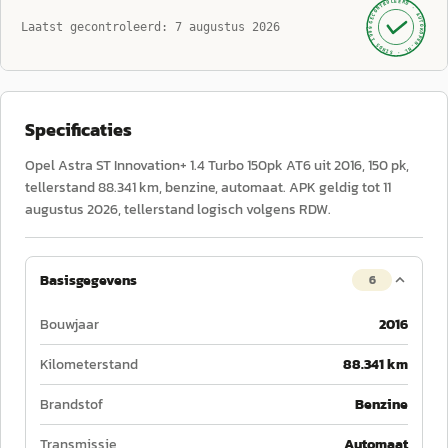
GECONTROLEERD ·
AUTOKOPEN.NL
Laatst gecontroleerd:
7 augustus 2026
· SINDS 1999 ·
Specificaties
Opel Astra ST Innovation+ 1.4 Turbo 150pk AT6 uit 2016, 150 pk,
tellerstand 88.341 km, benzine, automaat. APK geldig tot 11
augustus 2026, tellerstand logisch volgens RDW.
Basisgegevens
6
Bouwjaar
2016
Kilometerstand
88.341 km
Brandstof
Benzine
Transmissie
Automaat