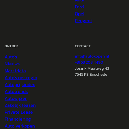
Ford
Opel
Peugeot
ONTDEK
CONTACT
Auto's
info@
autokopen.nl
+31 53 208 4490
Nieuws
Josink Maatweg 43
Marktdata
7545 PS Enschede
Auto's per regio
Autoprijsindex
Autotrends
Autowijzer
Zakelijk leasen
Private Lease
Financiering
Auto verkopen