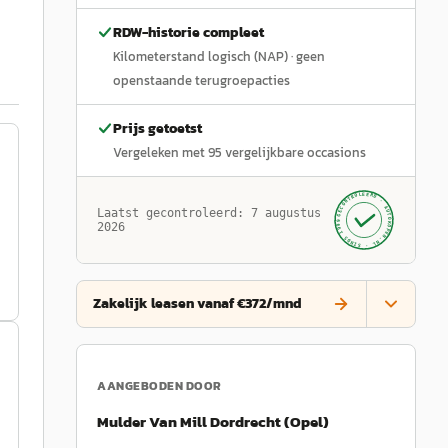
RDW-historie compleet
Kilometerstand logisch (NAP)
· geen
openstaande terugroepacties
Prijs getoetst
Vergeleken met
95
vergelijkbare occasions
GECONTROLEERD ·
AUTOKOPEN.NL
Laatst gecontroleerd:
7 augustus
· SINDS 1999 ·
2026
Zakelijk leasen vanaf €372/mnd
AANGEBODEN DOOR
Mulder Van Mill Dordrecht (Opel)