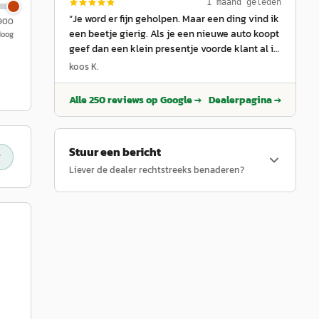
1 maand geleden
“
Je word er fijn geholpen. Maar een ding vind ik
.900
een beetje gierig. Als je een nieuwe auto koopt
Hoog
geef dan een klein presentje voorde klant al is
de waarde 1euro het is het iede
”
koos K.
Alle
250
reviews op Google →
Dealerpagina →
Stuur een bericht
Liever de dealer rechtstreeks benaderen?