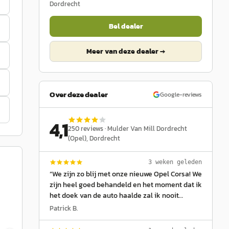
Dordrecht
Bel dealer
Meer van deze dealer →
Over deze dealer
Google-reviews
4,1
250
reviews ·
Mulder Van Mill Dordrecht
(Opel)
, Dordrecht
3 weken geleden
“
We zijn zo blij met onze nieuwe Opel Corsa! We
zijn heel goed behandeld en het moment dat ik
het doek van de auto haalde zal ik nooit
vergeten 🥲 🤣 bedankt voor de goede zorg
Patrick B.
Marcel!
”