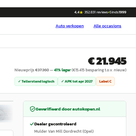
4,4
·
352.831
reviews
Sinds
1999
Auto
verkopen
Alle occasions
€ 21.945
Nieuwprijs
€
37.360
—
41
% lager
(€
15.415
besparing t.o.v. nieuw)
✓ Tellerstand logisch
✓ APK tot
apr 2027
Label
C
1
/
18
Geverifieerd door
autokopen.nl
Dealer gecontroleerd
Mulder Van Mill Dordrecht (Opel)