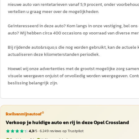
nieuwe auto van rentetarieven vanaf 5,9 procent, onder voorbeho
vertellen u graag meer over de mogelijkheden.
Geïnteresseerd in deze auto? Kom langs in onze vestiging, bel ons
auto? Wij hebben circa 400 occasions op voorraad van diverse mer
Bij rijdende auto&rsquo;s die nog worden gebruikt, kan de actuele
actualiseren deze kilometerstanden periodiek.
Hoewel wij onze advertenties met de grootst mogelijke zorg samens
visuele weergaven onjuist of onvolledig worden weergegeven. Cont
beslissing belangrijk zijn.
®
ikwilvanmijnautoaf
Verkoop je huidige auto en rij in deze Opel Crossland
4,3
/5 ·
6.249
reviews op Trustpilot