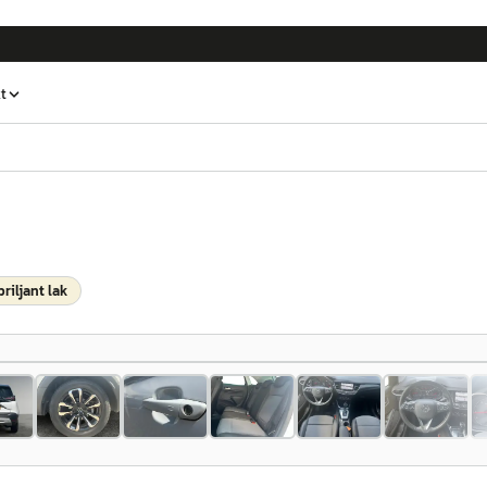
t
briljant lak