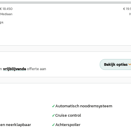
€ 18.450
€ 19
Mediaan
ge.
Bekijk opties
en
vrijblijvende
offerte aan
Automatisch noodremsysteem
✓
Cruise control
✓
len neerklapbaar
Achterspoiler
✓