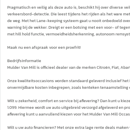
Pragmatisch en veilig als deze auto is, beschikt hij over diverse 
verkeersbord-detectie. Die leest tijdens het rijden als het ware m
de weg. Met het Lane-keeping systeem gaat u nooit onbedoeld over d
warning bij de wekker. Dreigt er een botsing met een voor- of tege
met hill hold functie, vermoeidheidsherkenning, autonoom remsy
Maak nu een afspraak voor een proefrit!
Bedrijfsinformatie
Mulder Van Mill is officieel dealer van de merken Citroën, Fiat, Aba
Onze kwaliteitsoccasions worden standaard geleverd inclusief het Mu
onvermijdbare kosten inbegrepen, zoals kenteken tenaamstelling e
Wilt u zekerheid, comfort en service bij aflevering? Dan kunt u ki
1.099. Hiermee wordt uw auto uitgebreid verzorgd afgeleverd en pr
aflevering kunt u aanvullend kiezen voor het Mulder Van Mill Occas
Wilt u uw auto financieren? Met onze extra lage rente deals maken 