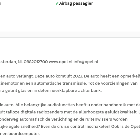
r
Airbag passagier
✓
Amsterdan, NL 0882012700 www.opel.nl info@opel.nl
een auto verlangt. Deze auto komt uit 2023. De auto heeft een opmerkel
nzinemotor en een automatische transmissie. Tot de voorzieningen van
ra getint glas en in delen neerklapbare achterbank.
 de auto. Alle belangrijke audiofuncties heeft u onder handbereik met d
t talloze digitale radiozenders met de allerhoogste geluidskwaliteit. 
onderweg automatisch de verlichting en de ruitenwissers worden
jke egale snelheid? Even de cruise control inschakelen! Ook is de Opel
ur en boordcomputer.