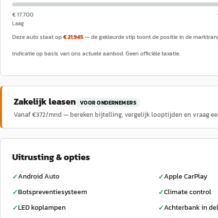
€ 17.700
Laag
Deze auto staat op
€ 21.945
— de gekleurde stip toont de positie in de marktran
Indicatie op basis van ons actuele aanbod. Geen officiële taxatie.
Zakelijk leasen
VOOR ONDERNEMERS
Vanaf €
372
/mnd — bereken bijtelling, vergelijk looptijden en vraag e
Uitrusting & opties
Android Auto
Apple CarPlay
✓
✓
Botspreventiesysteem
Climate control
✓
✓
LED koplampen
Achterbank in de
✓
✓