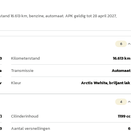
rstand 16.613 km, benzine, automaat. APK geldig tot 28 april 2027,
6
3
Kilometerstand
16.613 km
e
Transmissie
Automaat
v
Kleur
Arctis Wwhite, briljant lak
4
)
Cilinderinhoud
1199 cc
3
Aantal versnellingen
6