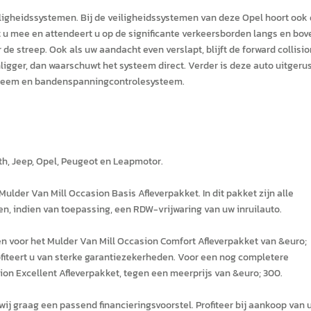
veiligheidssystemen. Bij de veiligheidssystemen van deze Opel hoort ook
et u mee en attendeert u op de significante verkeersborden langs en bov
e streep. Ook als uw aandacht even verslapt, blijft de forward collisio
nligger, dan waarschuwt het systeem direct. Verder is deze auto uitgeru
steem en bandenspanningcontrolesysteem.
rth, Jeep, Opel, Peugeot en Leapmotor.
lder Van Mill Occasion Basis Afleverpakket. In dit pakket zijn alle
n, indien van toepassing, een RDW-vrijwaring van uw inruilauto.
ezen voor het Mulder Van Mill Occasion Comfort Afleverpakket van &euro;
ofiteert u van sterke garantiezekerheden. Voor een nog completere
ion Excellent Afleverpakket, tegen een meerprijs van &euro; 300.
wij graag een passend financieringsvoorstel. Profiteer bij aankoop van 