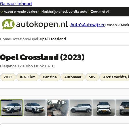
Ga naar inhoud
Alleen erkende dealers
Marktprijs-check op elke
auto
Zoek met AI
Auto's
Autowijzer
Leasen
Mark
Home
›
Occasions
›
Opel
›
Opel Crossland
Opel Crossland
(
2023
)
Elegance 1.2 Turbo 130pk EAT6
2023
16.613 km
Benzine
Automaat
Suv
Arctis Wwhite, 