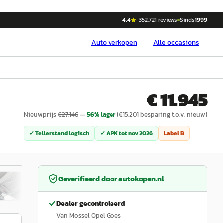
4,4
·
352.721
reviews
Sinds
1999
Auto
verkopen
Alle occasions
€ 11.945
Nieuwprijs
€
27.146
—
56
% lager
(€
15.201
besparing t.o.v. nieuw)
✓ Tellerstand logisch
✓ APK tot
nov 2026
Label
B
/
34
Geverifieerd door
autokopen.nl
Dealer gecontroleerd
Van Mossel Opel Goes