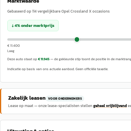
Marktwaarde
Gebaseerd op
114
vergelijkbare
Opel
Crossland X
occasions
↓
4
%
onder
marktprijs
€ 11.400
Laag
Deze auto staat op
€ 11.945
— de gekleurde stip toont de positie in de marktran
Indicatie op basis van ons actuele aanbod. Geen officiële taxatie.
Zakelijk leasen
VOOR ONDERNEMERS
Lease op maat — onze lease-specialisten stellen
geheel vrijblijvend
e