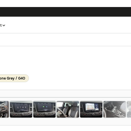
t
ne Grey / G4O
1