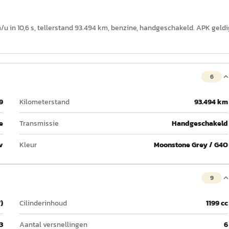
km/u in 10,6 s, tellerstand 93.494 km, benzine, handgeschakeld. APK geldi
6
9
Kilometerstand
93.494 km
e
Transmissie
Handgeschakeld
v
Kleur
Moonstone Grey / G4O
9
)
Cilinderinhoud
1199 cc
3
Aantal versnellingen
6