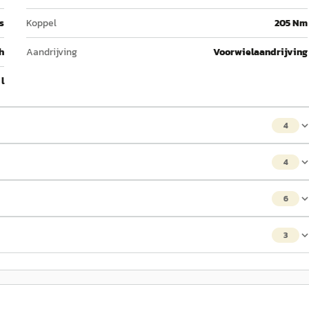
 s
Koppel
205 Nm
h
Aandrijving
Voorwielaandrijving
 l
4
4
6
3