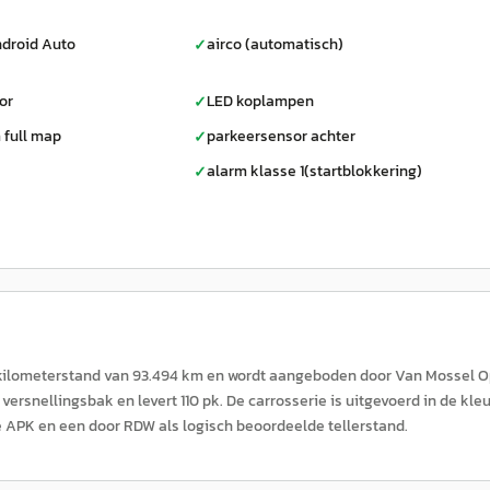
droid Auto
airco (automatisch)
✓
or
LED koplampen
✓
 full map
parkeersensor achter
✓
alarm klasse 1(startblokkering)
✓
en kilometerstand van 93.494 km en wordt aangeboden door Van Mossel O
ersnellingsbak en levert 110 pk. De carrosserie is uitgevoerd in de kleu
e APK en een door RDW als logisch beoordeelde tellerstand.