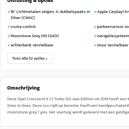
Uitrusting & opties
16" Lichtmetalen velgen, 4-dubbelspaaks in
Apple Carplay/An
✓
✓
Silver (CWAC)
cruise control
parkeersensor vo
✓
✓
Moonstone Grey (M) (G4O)
navigatiesysteem
✓
✓
achterbank verstelbaar
stuur verstelbaar
✓
✓
Toon alle 52 opties ↓
Omschrijving
Deze Opel Crossland X 1.2 Turbo 120 Jaar Edition uit 2019 heeft e
Goes in Goes. Deze suv rijdt op benzine, heeft een handgeschakeld v
moonstone grey / g4o. Het voertuig wordt geleverd met een geldig