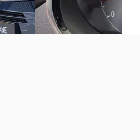
laatst
Vakgarage Jan Kok
· Dordrecht
Vergelijk
Bekijk aanbieding →
Vergelijk