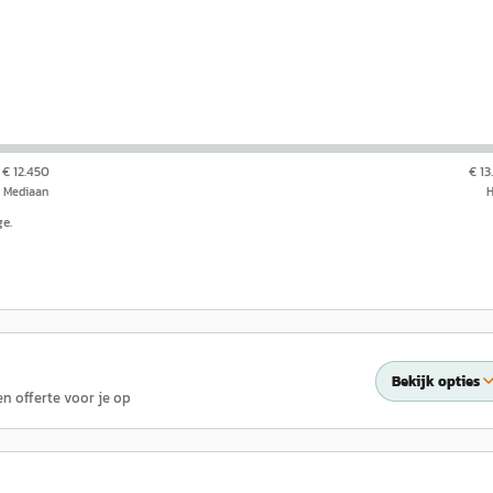
€ 12.450
€ 13
Mediaan
ge.
Bekijk opties
en offerte voor je op