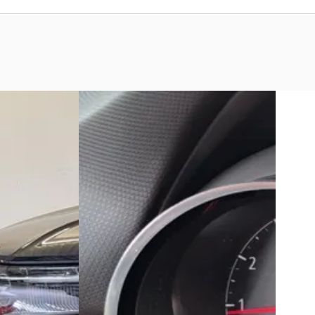
C
B
025
Opel Crossland
·
2021
Opel 
n
1.2 Turbo Elegance 130pk, trekhaak
1.2 Turb
afneembaar, navi, stoel/stuur
€ 13.89
€ 14.950
v.a. € 
v.a. € 317/mnd
2019 · 6
Marktconform
Handge
ide · Automaat
2021 · 52.602 km · Benzine ·
Vakgara
rn
4,5
(
343
)
Handgeschakeld
Bekijk 