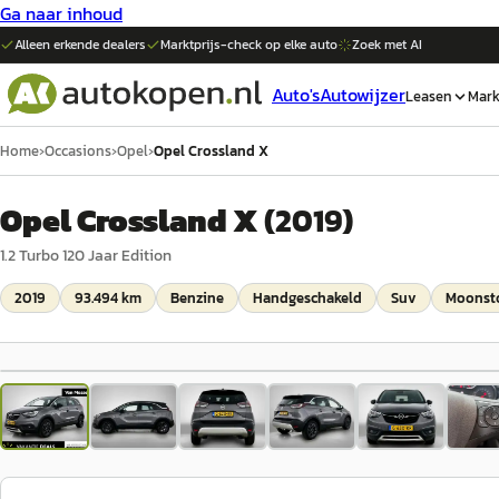
Ga naar inhoud
Alleen erkende dealers
Marktprijs-check op elke
auto
Zoek met AI
Auto's
Autowijzer
Leasen
Mark
Home
›
Occasions
›
Opel
›
Opel Crossland X
Opel Crossland X
(
2019
)
1.2 Turbo 120 Jaar Edition
2019
93.494 km
Benzine
Handgeschakeld
Suv
Moonsto