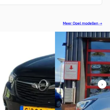
Meer
Opel
modellen →
B
Grandland X
·
2019
Opel Crossland X
·
2019
o 130 pk
1.2 T. Innovation
0
€ 12.950
294/mnd
v.a. € 275/mnd
2.886 km · Benzine ·
2019 · 88.951 km · Benzine ·
›
schakeld
Handgeschakeld
ge Dirks
· Schagen
Vakgarage
· Wildervank
aanbieding →
Bekijk aanbieding →