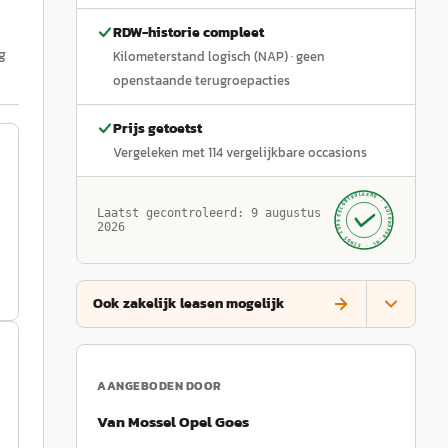
RDW-historie compleet
g
Kilometerstand logisch (NAP)
· geen
openstaande terugroepacties
Prijs getoetst
Vergeleken met
114
vergelijkbare occasions
GECONTROLEERD ·
AUTOKOPEN.NL
Laatst gecontroleerd:
9 augustus
· SINDS 1999 ·
2026
Ook zakelijk leasen mogelijk
AANGEBODEN DOOR
Van Mossel Opel Goes