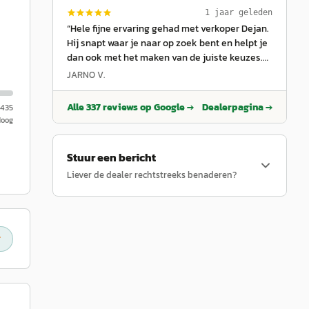
bedrijf op een goede en professionele manier,
1 jaar geleden
Gert van Kralingen
”
“
Hele fijne ervaring gehad met verkoper Dejan.
Hij snapt waar je naar op zoek bent en helpt je
dan ook met het maken van de juiste keuzes.
Heeft veel kennis van de auto’s en kan je
JARNO V.
daarmee uitstekend op weg helpen. Eindelijk
een autodealer waar ze niet alleen maar mooie
Alle
337
reviews op Google →
Dealerpagina →
.435
praatjes hebben, maar ze echt aandacht voor
Hoog
je hebben.
”
Stuur een bericht
Liever de dealer rechtstreeks benaderen?