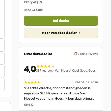
Pearyweg 19
4462 GT
Goes
Bel dealer
Meer van deze dealer →
Over deze dealer
Google-reviews
4,0
337
reviews ·
Van Mossel Opel Goes
, Goes
1 maand geleden
“
Geachte directie, door omstandigheden is
mijn auto GLS91Z gerepareerd in de Van
Mossel vestiging in Goes. ik ben daar prima
geholpen. aardige mensen, Met name wil ik
Gert K.
Samanta Oosterbaan vertegenwoordigt uw