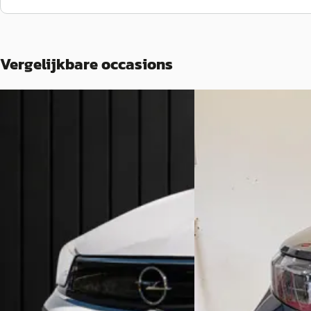
Vergelijkbare occasions
C
C
Opel Crossland
·
2021
Opel Grandland
·
2
1.2 Turbo GS Line
1.2 Turbo Hybrid Editio
€ 12.940
€ 31.300
v.a. € 274/mnd
v.a. € 663/mnd
Scherp geprijsd
Scherp geprijsd
2021 · 116.574 km · Benzine ·
2025 · 29864 km · Hybr
Handgeschakeld
Bochane Ede
· Apeldoo
Vakgarage Pheifer
· Sneek