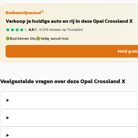
®
ikwilvanmijnautoaf
Verkoop je huidige auto en rij in deze Opel Crossland X
4,3
/5 ·
6.249
reviews op Trustpilot
Bod binnen 24u
Veilig vanuit huis
Meld grati
Veelgestelde vragen over deze Opel Crossland X