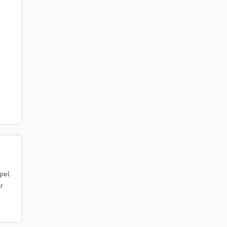
pel
r