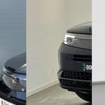
C
C
025
Opel Grandland
·
2025
Opel 
dition
1.2 Turbo Hybrid Edition
1.6 Tur
LED - Keyless
€ 30.900
€ 39.89
PP -
Parkeersensoren
v.a. € 655/mnd
v.a. € 
Controle - 19")
Scherp geprijsd
Marktc
2025 · 9207 km · Hybride · Automaat
2026 · 1
Automa
Bochane Utrecht Occasions
·
Apeldoorn
4,6
(
989
)
Broekhu
Bekijk 
e · Automaat
554 dagen geleden geplaatst
Vergelijk
eijk
Bekijk aanbieding →
Vergelijk