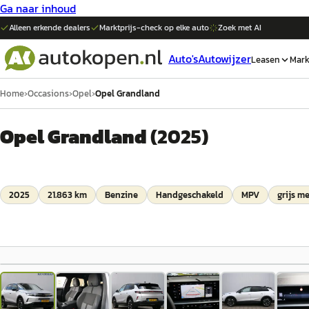
Ga naar inhoud
Alleen erkende dealers
Marktprijs-check op elke
auto
Zoek met AI
Auto's
Autowijzer
Leasen
Mark
Home
›
Occasions
›
Opel
›
Opel Grandland
Opel Grandland
(
2025
)
2025
21.863 km
Benzine
Handgeschakeld
MPV
grijs me