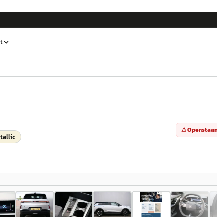
t
⚠ Openstaan
tallic
1