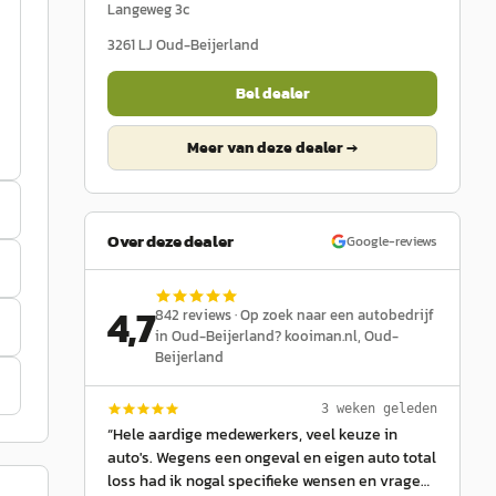
Langeweg 3c
3261 LJ
Oud-Beijerland
Bel dealer
Meer van deze dealer →
Over deze dealer
Google-reviews
4,7
842
reviews ·
Op zoek naar een autobedrijf
in Oud-Beijerland? kooiman.nl
, Oud-
Beijerland
3 weken geleden
“
Hele aardige medewerkers, veel keuze in
auto's. Wegens een ongeval en eigen auto total
loss had ik nogal specifieke wensen en vragen.