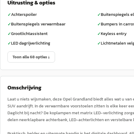
Uitrusting & opties
Achterspoiler
Buitenspiegels el
✓
✓
Buitenspiegels verwarmbaar
Bumpers in carro
✓
✓
Grootlichtassistent
Keyless entry
✓
✓
LED dagrijverlichting
Lichtmetalen vel
✓
✓
Toon alle 68 opties ↓
Omschrijving
Laat u niets wijsmaken, deze Opel Grandland biedt alles wat u van 
SUV aandrijft. In de verwarmbare voorstoelen zitten is elke keer een
Daglicht bij nacht? De koplampen met matrix LED-verlichting zorgen
delen neerklapbare achterbank, LED-achterlichten en verstelbare 
Praktisch, helder en uitermate handig is het digitale dashboard. A