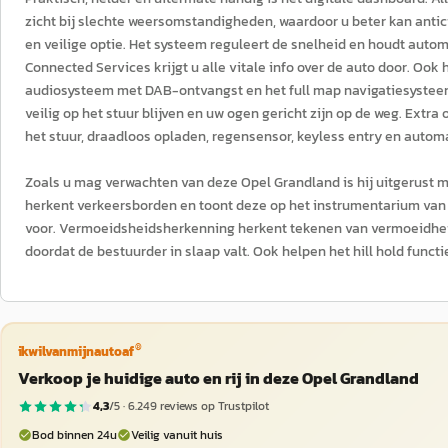
zicht bij slechte weersomstandigheden, waardoor u beter kan antic
en veilige optie. Het systeem reguleert de snelheid en houdt automa
Connected Services krijgt u alle vitale info over de auto door. Ook
audiosysteem met DAB-ontvangst en het full map navigatiesysteem
veilig op het stuur blijven en uw ogen gericht zijn op de weg. Extra
het stuur, draadloos opladen, regensensor, keyless entry en auto
Zoals u mag verwachten van deze Opel Grandland is hij uitgerust 
herkent verkeersborden en toont deze op het instrumentarium van
voor. Vermoeidsheidsherkenning herkent tekenen van vermoeidhei
doordat de bestuurder in slaap valt. Ook helpen het hill hold funct
®
ikwilvanmijnautoaf
Verkoop je huidige auto en rij in deze Opel Grandland
4,3
/5 ·
6.249
reviews op Trustpilot
Bod binnen 24u
Veilig vanuit huis