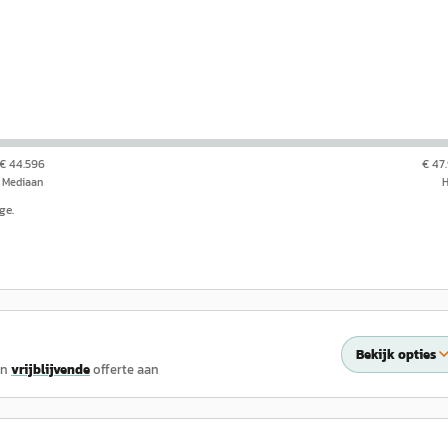
€ 44.596
€ 47
Mediaan
ge.
Bekijk opties
en
vrijblijvende
offerte aan