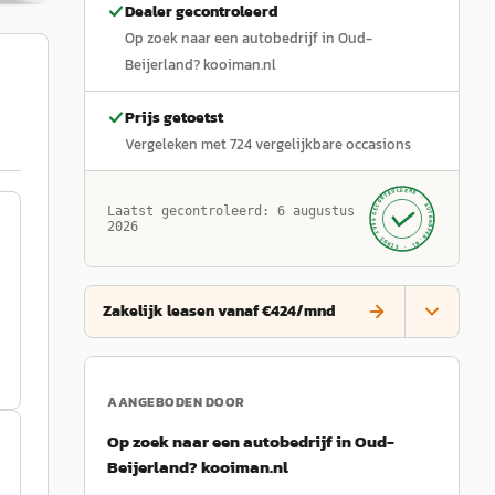
Dealer gecontroleerd
Op zoek naar een autobedrijf in Oud-
Beijerland? kooiman.nl
Prijs getoetst
Vergeleken met
724
vergelijkbare occasions
GECONTROLEERD ·
AUTOKOPEN.NL
Laatst gecontroleerd:
6 augustus
· SINDS 1999 ·
2026
Zakelijk leasen vanaf €424/mnd
AANGEBODEN DOOR
Op zoek naar een autobedrijf in Oud-
Beijerland? kooiman.nl