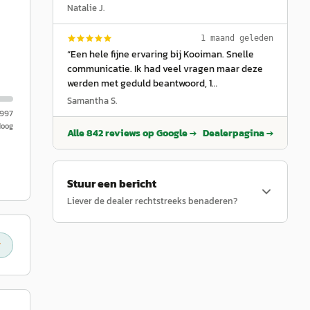
Maar niets was onmogelijk en alles
Natalie J.
bespreekbaar in dit geval via Jaap. Alle
afspraken zijn snel en keurig nagekomen!
1 maand geleden
Hartelijk dank hiervoor.
”
“
Een hele fijne ervaring bij Kooiman. Snelle
communicatie. Ik had veel vragen maar deze
werden met geduld beantwoord, 1
contactpersoon, duidelijkheid en ik voelde
Samantha S.
absoluut geen verkopersdruk. Oh en ze zijn
.997
goed in foto’s maken!
”
Hoog
Alle
842
reviews op Google →
Dealerpagina →
Stuur een bericht
Liever de dealer rechtstreeks benaderen?