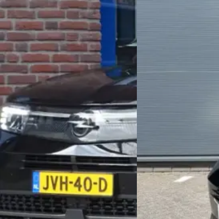
C
C
Opel Grandland
·
2025
Opel Grandland
·
2
1.2 Turbo Hybrid GS
225pk Plug-in-Hybrid E
(Trekgewicht 1.550kg - 
€ 32.450
Entry - Navigatie via A
Automatische Airco - 
v.a. € 688/mnd
V+A - Adaptieve Cruise 
Scherp geprijsd
€ 35.945
2025 · 18.732 km · Hybride · Automaat
v.a. € 762/mnd
Auto & Service van de Mars
· Vaassen
Scherp geprijsd
Bekijk aanbieding →
2025 · 907 km · Hybrid
Vergelijk
Autobedrijf Dirks
· Berg
Bekijk aanbieding →
Vergelijk