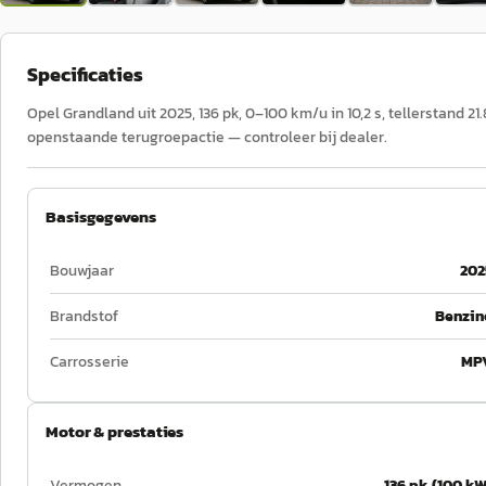
Specificaties
Opel Grandland uit 2025, 136 pk, 0–100 km/u in 10,2 s, tellerstand 2
openstaande terugroepactie — controleer bij dealer.
Basisgegevens
Bouwjaar
202
Brandstof
Benzin
Carrosserie
MP
Motor & prestaties
Vermogen
136 pk (100 kW