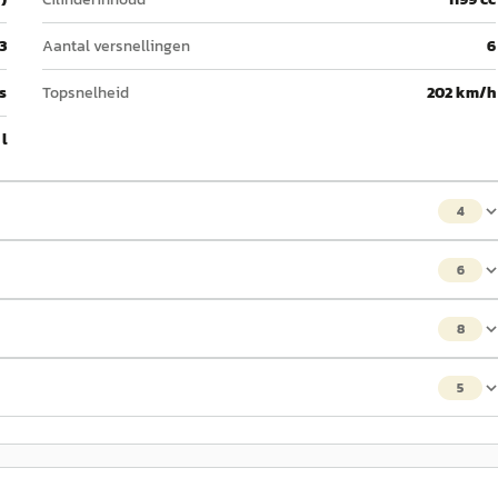
3
Aantal versnellingen
6
 s
Topsnelheid
202 km/h
 l
4
6
8
5