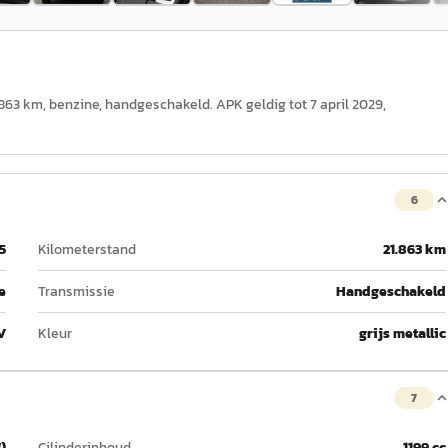
1.863 km, benzine, handgeschakeld. APK geldig tot 7 april 2029,
6
5
Kilometerstand
21.863 km
e
Transmissie
Handgeschakeld
V
Kleur
grijs metallic
7
)
Cilinderinhoud
1199 cc