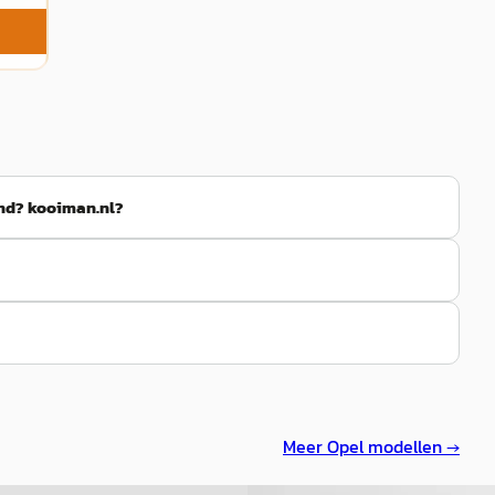
and? kooiman.nl?
Meer
Opel
modellen →