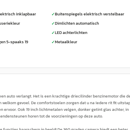
ektrisch inklapbaar
Buitenspiegels elektrisch verstelbaar
✓
sseriekleur
Dimlichten automatisch
✓
LED achterlichten
✓
gen 5-spaaks 19
Metaalkleur
✓
een auto verlangt. Het is een krachtige driecilinder benzinemotor die d
 welkom gevoel. De comfortstoelen zorgen dat u na iedere rit fit uitstap
 ervoor. Ook 19 inch lichtmetalen velgen, donker getint glas achter, in
lendensteunen horen tot de voorzieningen op deze auto.
lle functies haarscherp in beeld! De 360 graden camera biedt een beter