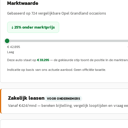
Marktwaarde
Gebaseerd op
724
vergelijkbare
Opel
Grandland
occasions
↓
25
%
onder
marktprijs
€ 42.895
Laag
Deze auto staat op
€ 33.295
— de gekleurde stip toont de positie in de marktran
Indicatie op basis van ons actuele aanbod. Geen officiële taxatie.
Zakelijk leasen
VOOR ONDERNEMERS
Vanaf €
424
/mnd — bereken bijtelling, vergelijk looptijden en vraag e