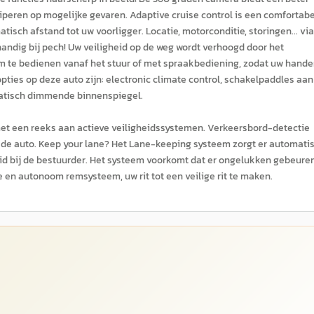
iperen op mogelijke gevaren. Adaptive cruise control is een comfortab
tisch afstand tot uw voorligger. Locatie, motorconditie, storingen... via
 handig bij pech! Uw veiligheid op de weg wordt verhoogd door het
 te bedienen vanaf het stuur of met spraakbediening, zodat uw hand
 opties op deze auto zijn: electronic climate control, schakelpaddles aan
matisch dimmende binnenspiegel.
met een reeks aan actieve veiligheidssystemen. Verkeersbord-detectie
 de auto. Keep your lane? Het Lane-keeping systeem zorgt er automati
d bij de bestuurder. Het systeem voorkomt dat er ongelukken gebeure
ie en autonoom remsysteem, uw rit tot een veilige rit te maken.