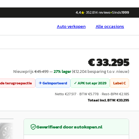
4,4
·
352.814
reviews
Sinds
1999
Auto
verkopen
Alle occasions
€ 33.295
Nieuwprijs
€
45.499
—
27
% lager
(€
12.204
besparing t.o.v. nieuw)
de terugroepactie
✈ Geïmporteerd
✓ APK tot
apr 2029
Label
C
Netto €
27.517
·
BTW €
5.778
·
Rest-BPM €
2.185
Totaal incl. BTW: €
33.295
/
37
Geverifieerd door
autokopen.nl