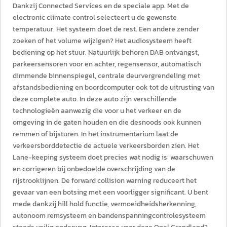
Dankzij Connected Services en de speciale app. Met de
electronic climate control selecteert u de gewenste
temperatuur. Het systeem doet de rest. Een andere zender
zoeken of het volume wijzigen? Het audiosysteem heeft
bediening op het stuur. Natuurlijk behoren DAB ontvangst,
parkeersensoren voor en achter, regensensor, automatisch
dimmende binnenspiegel, centrale deurvergrendeling met
afstandsbediening en boordcomputer ook tot de uitrusting van
deze complete auto. In deze auto zijn verschillende
technologieën aanwezig die voor u het verkeer en de
omgeving in de gaten houden en die desnoods ook kunnen
remmen of bijsturen. In het instrumentarium laat de
verkeersborddetectie de actuele verkeersborden zien. Het
Lane-keeping systeem doet precies wat nodig is: waarschuwen
en corrigeren bij onbedoelde overschrijding van de
rijstrooklijnen. De forward collision warning reduceert het
gevaar van een botsing met een voorligger significant. U bent
mede dankzij hill hold functie, vermoeidheidsherkenning,
autonoom remsysteem en bandenspanningcontrolesysteem