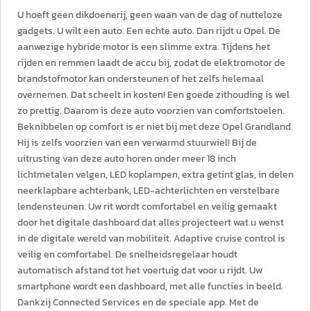
U hoeft geen dikdoenerij, geen waan van de dag of nutteloze
gadgets. U wilt een auto. Een echte auto. Dan rijdt u Opel. De
aanwezige hybride motor is een slimme extra. Tijdens het
rijden en remmen laadt de accu bij, zodat de elektromotor de
brandstofmotor kan ondersteunen of het zelfs helemaal
overnemen. Dat scheelt in kosten! Een goede zithouding is wel
zo prettig. Daarom is deze auto voorzien van comfortstoelen.
Beknibbelen op comfort is er niet bij met deze Opel Grandland.
Hij is zelfs voorzien van een verwarmd stuurwiel! Bij de
uitrusting van deze auto horen onder meer 18 inch
lichtmetalen velgen, LED koplampen, extra getint glas, in delen
neerklapbare achterbank, LED-achterlichten en verstelbare
lendensteunen. Uw rit wordt comfortabel en veilig gemaakt
door het digitale dashboard dat alles projecteert wat u wenst
in de digitale wereld van mobiliteit. Adaptive cruise control is
veilig en comfortabel. De snelheidsregelaar houdt
automatisch afstand tot het voertuig dat voor u rijdt. Uw
smartphone wordt een dashboard, met alle functies in beeld.
Dankzij Connected Services en de speciale app. Met de