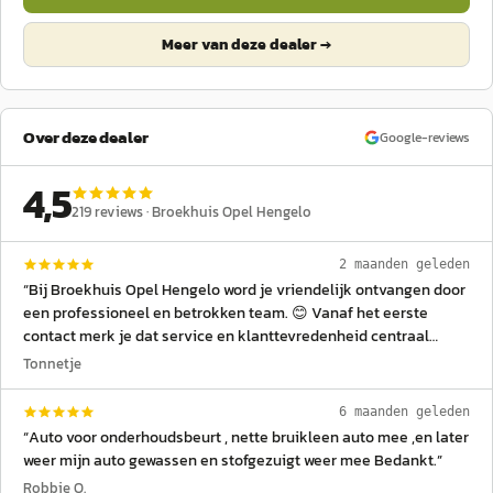
Meer van deze dealer →
Over deze dealer
Google-reviews
4,5
219
reviews ·
Broekhuis Opel Hengelo
2 maanden geleden
“
Bij Broekhuis Opel Hengelo word je vriendelijk ontvangen door
een professioneel en betrokken team. 😊 Vanaf het eerste
contact merk je dat service en klanttevredenheid centraal
staan. ☕ Tijdens een bezoek staat er altijd een goede kop koffie
Tonnetje
klaar, wat zorgt voor een gastvrije sfeer. 🚙 Hier heb ik mijn Opel
Mokka aangeschaft en daar ben ik zeer tevreden over. De
6 maanden geleden
verkoper nam de tijd om alles duidelijk uit te leggen, dacht mee
“
Auto voor onderhoudsbeurt , nette bruikleen auto mee ,en later
over de mogelijkheden en zorgde voor een prettig
weer mijn auto gewassen en stofgezuigt weer mee Bedankt.
”
aankoopproces. Ook de aflevering van de auto was uitstekend
Robbie O.