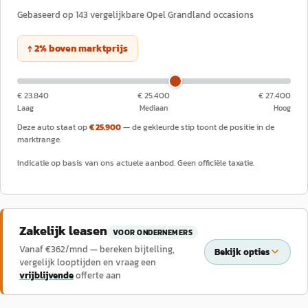
Gebaseerd op
143
vergelijkbare
Opel
Grandland
occasions
↑
2
%
boven
marktprijs
€ 23.840
€ 25.400
€ 27.400
Laag
Mediaan
Hoog
Deze auto staat op
€ 25.900
— de gekleurde stip toont de positie in de
marktrange.
Indicatie op basis van ons actuele aanbod. Geen officiële taxatie.
Zakelijk leasen
VOOR ONDERNEMERS
Vanaf €
362
/mnd — bereken bijtelling,
Bekijk opties
vergelijk looptijden en vraag een
vrijblijvende
offerte aan