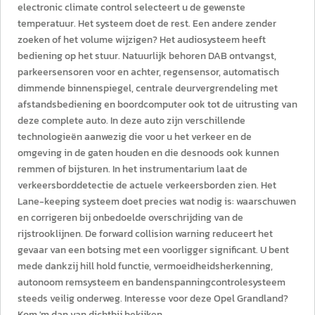
electronic climate control selecteert u de gewenste
temperatuur. Het systeem doet de rest. Een andere zender
zoeken of het volume wijzigen? Het audiosysteem heeft
bediening op het stuur. Natuurlijk behoren DAB ontvangst,
parkeersensoren voor en achter, regensensor, automatisch
dimmende binnenspiegel, centrale deurvergrendeling met
afstandsbediening en boordcomputer ook tot de uitrusting van
deze complete auto. In deze auto zijn verschillende
technologieën aanwezig die voor u het verkeer en de
omgeving in de gaten houden en die desnoods ook kunnen
remmen of bijsturen. In het instrumentarium laat de
verkeersborddetectie de actuele verkeersborden zien. Het
Lane-keeping systeem doet precies wat nodig is: waarschuwen
en corrigeren bij onbedoelde overschrijding van de
rijstrooklijnen. De forward collision warning reduceert het
gevaar van een botsing met een voorligger significant. U bent
mede dankzij hill hold functie, vermoeidheidsherkenning,
autonoom remsysteem en bandenspanningcontrolesysteem
steeds veilig onderweg. Interesse voor deze Opel Grandland?
Kom 'm dan van dichtbij bekijken.