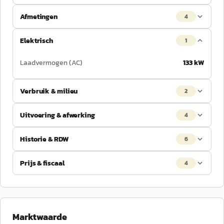
Afmetingen
4
Elektrisch
1
Laadvermogen (AC)
133 kW
Verbruik & milieu
2
Uitvoering & afwerking
4
Historie & RDW
6
Prijs & fiscaal
4
Marktwaarde