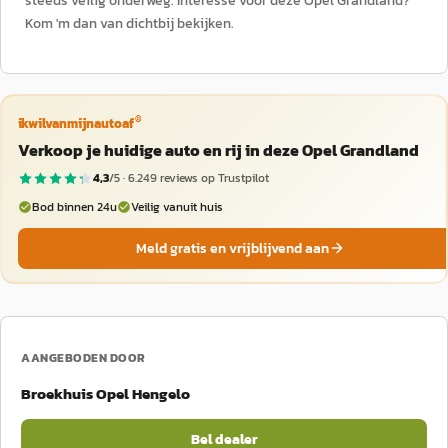
steeds veilig onderweg. Interesse voor deze Opel Grandland?
Kom 'm dan van dichtbij bekijken.
®
ikwilvanmijnautoaf
Verkoop je huidige auto en rij in deze Opel Grandland
4,3
/5 ·
6.249
reviews op Trustpilot
Bod binnen 24u
Veilig vanuit huis
Meld gratis en vrijblijvend aan
AANGEBODEN DOOR
Broekhuis Opel Hengelo
Bel dealer