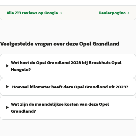
verzorgd, waardoor je met een goed gevoel de weg op gaat. Zelfs
bij een vraag over een lamp of andere kleine zaken wordt snel
Alle
219
reviews op Google →
Dealerpagina →
en professioneel geholpen. 🔧 Voor onderhoud en APK-
keuringen kun je rekenen op een vakkundige garage met
deskundig personeel. De communicatie is helder, afspraken
worden nagekomen en werkzaamheden worden duidelijk
toegelicht. Dankzij de combinatie van een goede verkoper,
Veelgestelde vragen over deze Opel Grandland
professionele service, betrouwbaar onderhoud en
klantvriendelijke medewerkers is Broekhuis Opel Hengelo een
dealer waar ik graag terugkom
”
Wat kost de Opel Grandland 2023 bij Broekhuis Opel
Hengelo?
Hoeveel kilometer heeft deze Opel Grandland uit 2023?
Wat zijn de maandelijkse kosten van deze Opel
Grandland?