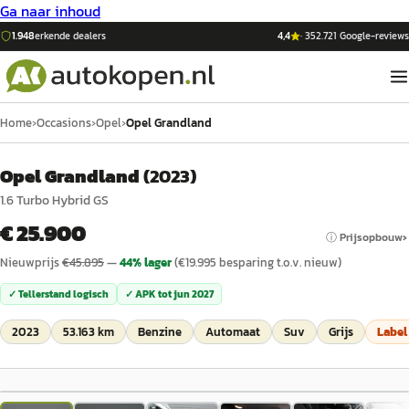
Ga naar inhoud
1.948
erkende dealers
4,4
·
352.721
Google-reviews
Home
›
Occasions
›
Opel
›
Opel Grandland
Opel Grandland
(
2023
)
1.6 Turbo Hybrid GS
€ 25.900
ⓘ Prijsopbouw
Nieuwprijs
€
45.895
—
44
% lager
(€
19.995
besparing t.o.v. nieuw)
✓ Tellerstand logisch
✓ APK tot
jun 2027
2023
53.163 km
Benzine
Automaat
Suv
Grijs
Labe
1
/
26