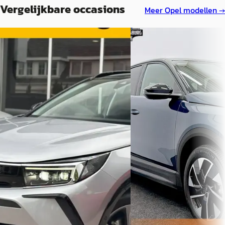
Vergelijkbare occasions
Meer
Opel
modellen →
B
Opel Grandland
·
202
Opel Grandland
·
2024
€ 29.000
1.2 Turbo Ultimate Leder / Stoel
v.a. € 615/mnd
verwarming/verkoeling / lux.
Scherp geprijsd
€ 24.500
2025 · 21.159 km · Benzine ·
v.a. € 519/mnd
Automaat
Scherp geprijsd
Lynk en Co occasion specia
2024 · 71.600 km · Benzine ·
Experience Store Doesbu
Automaat
Doesburg
4,9
(
138
)
Bekijk aanbieding →
Autobedrijf den Hartog
·
Hellevoetsluis
Vergelijk
Bekijk aanbieding →