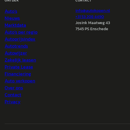
ONTDEK
CONTACT
Auto's
info@
autokopen.nl
+31 53 208 4490
Nieuws
Josink Maatweg 43
Marktdata
7545 PS Enschede
Auto's per regio
Autoprijsindex
Autotrends
Autowijzer
Zakelijk leasen
Private Lease
Financiering
Auto verkopen
Over ons
Contact
Privacy