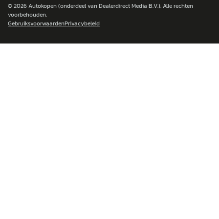
© 2026
Autokopen
(onderdeel van Dealerdirect Media B.V.). Alle rechten
voorbehouden.
Gebruiksvoorwaarden
Privacybeleid