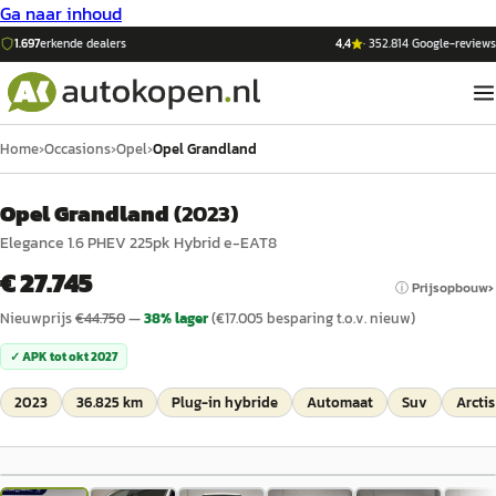
Ga naar inhoud
1.697
erkende dealers
4,4
·
352.814
Google-reviews
Home
›
Occasions
›
Opel
›
Opel Grandland
Opel Grandland
(
2023
)
Elegance 1.6 PHEV 225pk Hybrid e-EAT8
€ 27.745
ⓘ Prijsopbouw
Nieuwprijs
€
44.750
—
38
% lager
(€
17.005
besparing t.o.v. nieuw)
✓ APK tot
okt 2027
2023
36.825 km
Plug-in hybride
Automaat
Suv
Arctis
1
/
48