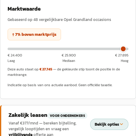
Marktwaarde
Gebaseerd op
48
vergelijkbare
Opel
Grandland
occasions
↑
7
%
boven
marktprijs
€ 24.400
€ 25.900
€ 27.895
Laag
Mediaan
Hoog
Deze auto staat op
€ 27.745
— de gekleurde stip toont de positie in de
marktrange.
Indicatie op basis van ons actuele aanbod. Geen officiële taxatie.
Zakelijk leasen
VOOR ONDERNEMERS
Vanaf €
377
/mnd — bereken bijtelling,
Bekijk opties
vergelijk looptijden en vraag een
vrijblijvende
offerte aan