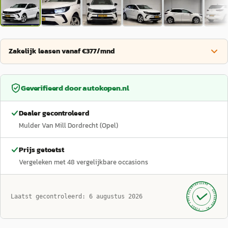
Zakelijk leasen vanaf €377/mnd
Geverifieerd door
autokopen.nl
Dealer gecontroleerd
Mulder Van Mill Dordrecht (Opel)
Prijs getoetst
Vergeleken met
48
vergelijkbare occasions
GECONTROLEERD ·
AUTOKOPEN.NL
Laatst gecontroleerd:
6 augustus 2026
· SINDS 1999 ·