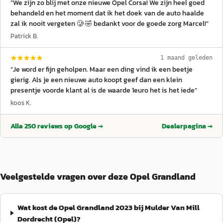
“
We zijn zo blij met onze nieuwe Opel Corsa! We zijn heel goed
behandeld en het moment dat ik het doek van de auto haalde
zal ik nooit vergeten 🥲 🤣 bedankt voor de goede zorg Marcel!
”
Patrick B.
1 maand geleden
“
Je word er fijn geholpen. Maar een ding vind ik een beetje
gierig. Als je een nieuwe auto koopt geef dan een klein
presentje voorde klant al is de waarde 1euro het is het iede
”
koos K.
Alle
250
reviews op Google →
Dealerpagina →
Veelgestelde vragen over deze Opel Grandland
Wat kost de Opel Grandland 2023 bij Mulder Van Mill
Dordrecht (Opel)?