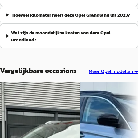
Hoeveel kilometer heeft deze Opel Grandland uit 2023?
Wat zijn de maandelijkse kosten van deze Opel
Grandland?
Vergelijkbare occasions
Meer
Opel
modellen →
B
A
Opel Grandland
·
2020
Opel Grandland
·
202
1.2 Turbo Business Executive
1.6 Turbo Plug-In Hybrid U
Automaat NL-Auto / Apple/Android
Elegance
Carplay / All-season banden /
€ 24.950
Keyless / Comfort stoelen / Camera
/ Led koplamen / Parkeersensoren