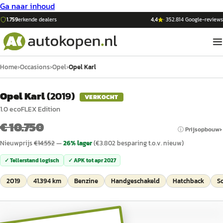
Ga naar inhoud
1.759
erkende dealers
4,4
·
352.814
Google-reviews
Home
›
Occasions
›
Opel
›
Opel Karl
Opel Karl
(
2019
)
VERKOCHT
1.0 ecoFLEX Edition
€ 10.750
ⓘ Prijsopbouw
Nieuwprijs
€
14.552
—
26
% lager
(€
3.802
besparing t.o.v. nieuw)
✓ Tellerstand logisch
✓ APK tot
apr 2027
2019
41.394 km
Benzine
Handgeschakeld
Hatchback
S