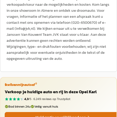
verkoopadviseur naar de mogelijkheden en kosten. Kom langs
in onze showroom in Almere en ontdek uw droomauto. Voor
vragen, informatie of het plannen van een afspraak kunt u
contact met ons opnemen via telefoon (020-6500670) of e-
mail (info@jvk,nl). We kijken ernaar uit u te verwelkomen bij
Janssen Van Kouwen! Team JVK staat voor u klaar. Aan deze
advertentie kunnen geen rechten worden ontleend.
Wijzigingen, type- en drukfouten voorbehouden; wij zijn niet
aansprakelijk voor eventuele onjuistheden in de tekst of de
opgegeven uitrusting van de auto.
®
ikwilvanmijnautoaf
Verkoop je huidige auto en rij in deze Opel Karl
4,3
/5 ·
6.249
reviews op Trustpilot
Bod binnen 24u
Veilig vanuit huis