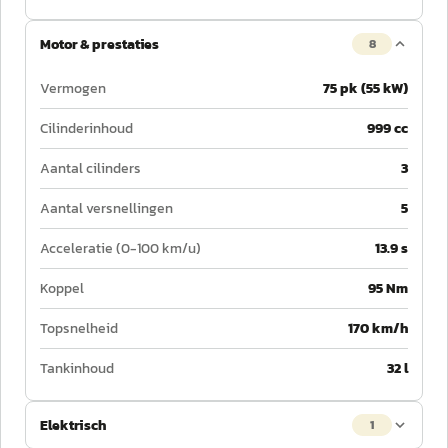
Motor & prestaties
8
Vermogen
75 pk (55 kW)
Cilinderinhoud
999 cc
Aantal cilinders
3
Aantal versnellingen
5
Acceleratie (0-100 km/u)
13.9 s
Koppel
95 Nm
Topsnelheid
170 km/h
Tankinhoud
32 l
Elektrisch
1