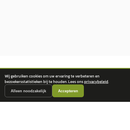
Wij gebruiken cookies om uw ervaring te verbeteren en
bezoekersstatistieken bij te houden. Lees ons
privacybeleid
.
Alleen noodzakelijk
Accepteren
autokopen.nl geeft geen financieel advies en is niet bevoegd om vragen over
financiële producten te beantwoorden. Wij verwijzen door naar erkende, AFM-
vergunde partners.
POPULAIRE MERKEN