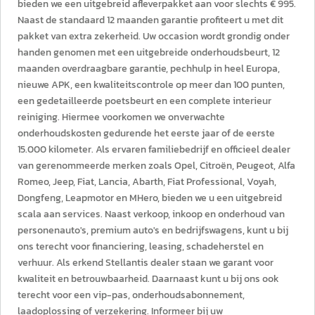
bieden we een uitgebreid afleverpakket aan voor slechts € 995.
Naast de standaard 12 maanden garantie profiteert u met dit
pakket van extra zekerheid. Uw occasion wordt grondig onder
handen genomen met een uitgebreide onderhoudsbeurt, 12
maanden overdraagbare garantie, pechhulp in heel Europa,
nieuwe APK, een kwaliteitscontrole op meer dan 100 punten,
een gedetailleerde poetsbeurt en een complete interieur
reiniging. Hiermee voorkomen we onverwachte
onderhoudskosten gedurende het eerste jaar of de eerste
15.000 kilometer. Als ervaren familiebedrijf en officieel dealer
van gerenommeerde merken zoals Opel, Citroën, Peugeot, Alfa
Romeo, Jeep, Fiat, Lancia, Abarth, Fiat Professional, Voyah,
Dongfeng, Leapmotor en MHero, bieden we u een uitgebreid
scala aan services. Naast verkoop, inkoop en onderhoud van
personenauto's, premium auto's en bedrijfswagens, kunt u bij
ons terecht voor financiering, leasing, schadeherstel en
verhuur. Als erkend Stellantis dealer staan we garant voor
kwaliteit en betrouwbaarheid. Daarnaast kunt u bij ons ook
terecht voor een vip-pas, onderhoudsabonnement,
laadoplossing of verzekering. Informeer bij uw