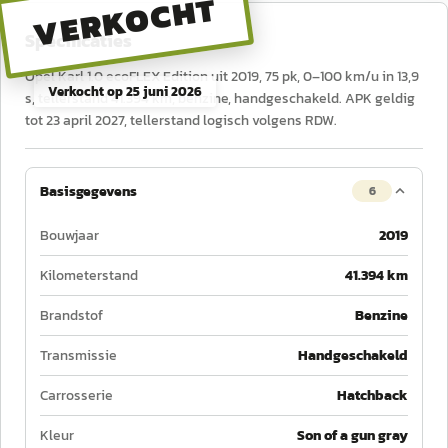
VERKOCHT
Specificaties
Opel Karl 1.0 ecoFLEX Edition uit 2019, 75 pk, 0–100 km/u in 13,9
Verkocht op
25 juni 2026
s, tellerstand 41.394 km, benzine, handgeschakeld. APK geldig
tot 23 april 2027, tellerstand logisch volgens RDW.
Basisgegevens
6
Bouwjaar
2019
Kilometerstand
41.394 km
Brandstof
Benzine
Transmissie
Handgeschakeld
Carrosserie
Hatchback
Kleur
Son of a gun gray