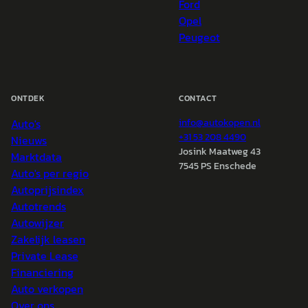
Ford
Opel
Peugeot
ONTDEK
CONTACT
Auto's
info@
autokopen.nl
+31 53 208 4490
Nieuws
Josink Maatweg 43
Marktdata
7545 PS Enschede
Auto's per regio
Autoprijsindex
Autotrends
Autowijzer
Zakelijk leasen
Private Lease
Financiering
Auto verkopen
Over ons