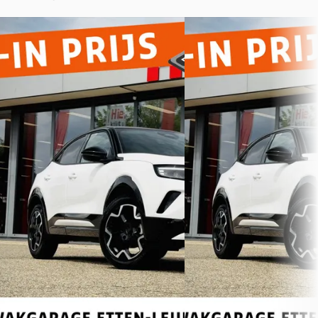
Opel Mokka
·
2025
Opel Mokka
·
2025
GS 130PK
GS 130PK
€ 27.485
€ 27.485
v.a. € 583/mnd
v.a. € 583/mnd
Marktconform
Marktconform
2025 · 6.005 km · Benzine ·
2025 · 6.005 km · Benzine 
Automaat
Automaat
Vakgarage Douwes
· Assen
Vakgarage De Bilt
· Biltho
Bekijk aanbieding →
4,6
(
327
)
Bekijk aanbieding →
Vergelijk
Vergelijk