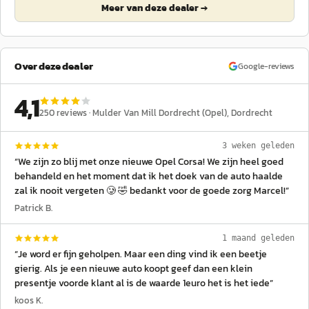
Meer van deze dealer →
Over deze dealer
Google-reviews
4,1
250
reviews ·
Mulder Van Mill Dordrecht (Opel)
, Dordrecht
3 weken geleden
“
We zijn zo blij met onze nieuwe Opel Corsa! We zijn heel goed
behandeld en het moment dat ik het doek van de auto haalde
zal ik nooit vergeten 🥲 🤣 bedankt voor de goede zorg Marcel!
”
Patrick B.
1 maand geleden
“
Je word er fijn geholpen. Maar een ding vind ik een beetje
gierig. Als je een nieuwe auto koopt geef dan een klein
presentje voorde klant al is de waarde 1euro het is het iede
”
koos K.