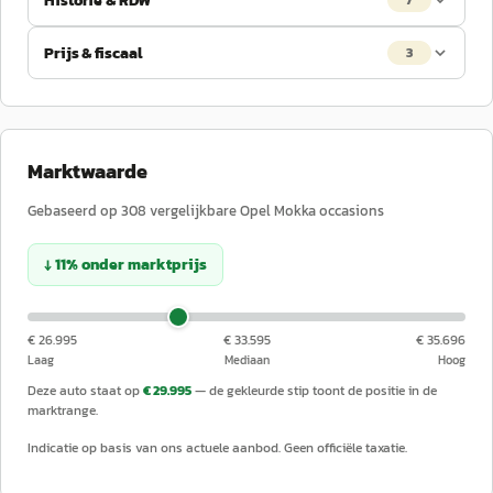
Historie & RDW
7
Prijs & fiscaal
3
Marktwaarde
Gebaseerd op
308
vergelijkbare
Opel
Mokka
occasions
↓
11
%
onder
marktprijs
€ 26.995
€ 33.595
€ 35.696
Laag
Mediaan
Hoog
Deze auto staat op
€ 29.995
— de gekleurde stip toont de positie in de
marktrange.
Indicatie op basis van ons actuele aanbod. Geen officiële taxatie.