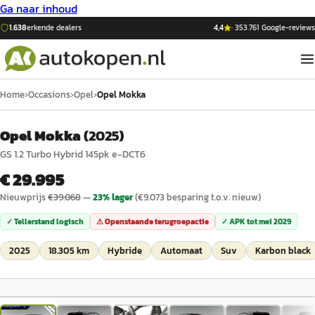
Ga naar inhoud
1.638
erkende dealers
4,4
·
353.761
Google-reviews
Home
›
Occasions
›
Opel
›
Opel Mokka
Opel Mokka
(
2025
)
GS 1.2 Turbo Hybrid 145pk e-DCT6
€ 29.995
Nieuwprijs
€
39.068
—
23
% lager
(€
9.073
besparing t.o.v. nieuw)
✓ Tellerstand logisch
⚠ Openstaande terugroepactie
✓ APK tot
mei 2029
2025
18.305 km
Hybride
Automaat
Suv
Karbon black
1
/
24