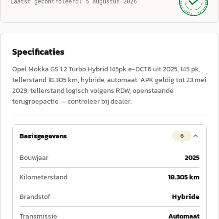
AUTOKOPEN.NL
Laatst gecontroleerd:
5 augustus 2026
· SINDS 1999 ·
Specificaties
Opel Mokka GS 1.2 Turbo Hybrid 145pk e-DCT6 uit 2025, 145 pk,
tellerstand 18.305 km, hybride, automaat. APK geldig tot 23 mei
2029, tellerstand logisch volgens RDW, openstaande
terugroepactie — controleer bij dealer.
Basisgegevens
6
Bouwjaar
2025
Kilometerstand
18.305 km
Brandstof
Hybride
Transmissie
Automaat