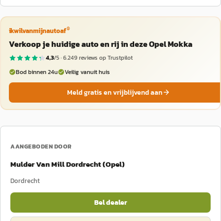
®
ikwilvanmijnautoaf
Verkoop je huidige auto en rij in deze Opel Mokka
4,3
/5 ·
6.249
reviews op Trustpilot
Bod binnen 24u
Veilig vanuit huis
Meld gratis en vrijblijvend aan
AANGEBODEN DOOR
Mulder Van Mill Dordrecht (Opel)
Dordrecht
Bel dealer