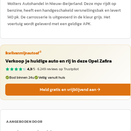
Wolters Autohandel in Nieuw-Beijerland. Deze mpv rijdt op
benzine, heeft een handgeschakeld versnellingsbak en levert
140 pk. De carrosserie is uitgevoerd in de kleur grijs. Het
voertuig wordt geleverd met een geldige APK.
®
ikwilvanmijnautoaf
Verkoop je huidige auto en rij in deze Opel Zafira
4,3
/5 ·
6.249
reviews op Trustpilot
Bod binnen 24u
Veilig vanuit huis
Meld gratis en vrijblijvend aan
AANGEBODEN DOOR