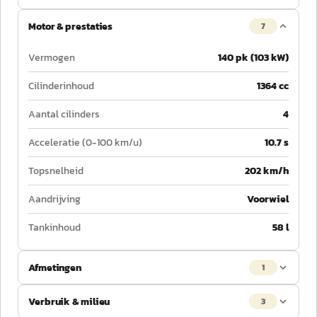
Motor & prestaties
7
Vermogen
140 pk (103 kW)
Cilinderinhoud
1364 cc
Aantal cilinders
4
Acceleratie (0-100 km/u)
10.7 s
Topsnelheid
202 km/h
Aandrijving
Voorwiel
Tankinhoud
58 l
Afmetingen
1
Verbruik & milieu
3