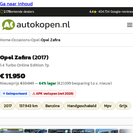
Ga naar inhoud
2.178
erkende dealers
4,4
·
404.734
Google-reviews
Home
›
Occasions
›
Opel
›
Opel Zafira
Opel Zafira
(
2017
)
1.4 Turbo Online Edition 7p.
€ 11.950
Nieuwprijs
€
33.049
—
64
% lager
(€
21.099
besparing t.o.v. nieuw)
✈ Geïmporteerd
⚠ APK verlopen (
mrt 2026
)
2017
137.943 km
Benzine
Handgeschakeld
Mpv
Grijs
1
/
25