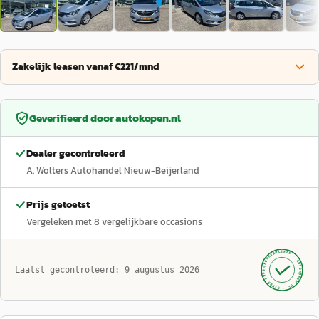
Zakelijk leasen vanaf €221/mnd
Geverifieerd door
autokopen.nl
Dealer gecontroleerd
A. Wolters Autohandel Nieuw-Beijerland
Prijs getoetst
Vergeleken met
8
vergelijkbare occasions
GECONTROLEERD ·
AUTOKOPEN.NL
Laatst gecontroleerd:
9 augustus 2026
· SINDS 1999 ·