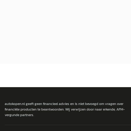
autokopen.nl geeft geen financieel advies en is niet bevoegd om vragen over
financiële producten te beantwoorden. Wij verwijzen door naar erkende, AFM-
vergunde partners.