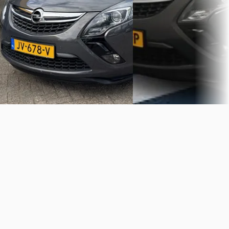
Groningen
4,5
(
156
)
Garage van Uden
· Den Dungen
Bekijk aanbieding →
Bekijk aanbieding →
Vergelijk
Vergelijk