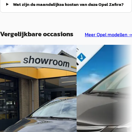
Wat zijn de maandelijkse kosten van deze Opel Zafira?
Vergelijkbare occasions
Meer
Opel
modellen →
Opel Zafira
·
2016
Opel Zafira
·
2016
Tourer 1.4 Turbo 140PK Business+
Tourer 1.4 Innovation 7p 
7Pers Automaat Climate Control
€ 12.950
Navi Camera
v.a. € 275/mnd
€ 12.895
Boven markt
v.a. € 273/mnd
2016 · 147.245 km · Benzine
Boven markt
Automaat
2016 · 129.324 km · Benzine ·
Occasionplein Groningen
·
Automaat