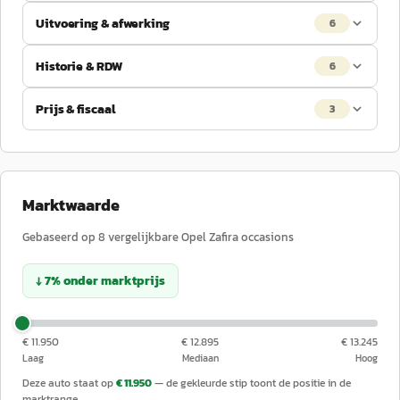
Uitvoering & afwerking
6
Historie & RDW
6
Prijs & fiscaal
3
Marktwaarde
Gebaseerd op
8
vergelijkbare
Opel
Zafira
occasions
↓
7
%
onder
marktprijs
€ 11.950
€ 12.895
€ 13.245
Laag
Mediaan
Hoog
Deze auto staat op
€ 11.950
— de gekleurde stip toont de positie in de
marktrange.