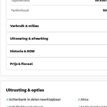
Topsnelheid
191 km/
Tankinhoud
50
Verbruik & milieu
Uitvoering & afwerking
Historie & RDW
Prijs & fiscaal
Uitrusting & opties
Achterbank in delen neerklapbaar
Airco
✓
✓