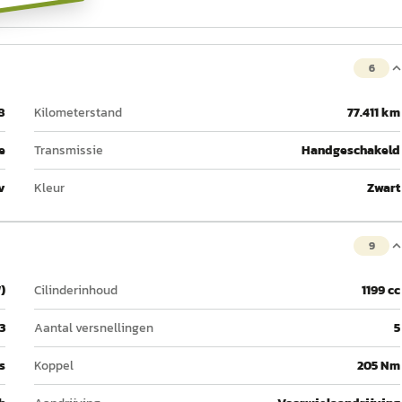
6
8
Kilometerstand
77.411 km
e
Transmissie
Handgeschakeld
v
Kleur
Zwart
9
)
Cilinderinhoud
1199 cc
3
Aantal versnellingen
5
 s
Koppel
205 Nm