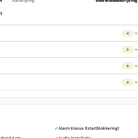
h
Aandrijving
Voorwielaandrijving
 l
4
3
6
4
Alarm klasse 1(startblokkering)
✓