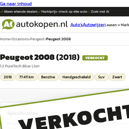
Ga naar inhoud
Alleen erkende dealers
Marktprijs-check op elke
auto
Zoek met AI
Auto's
Autowijzer
Leasen
Mark
Home
›
Occasions
›
Peugeot
›
Peugeot 2008
Peugeot 2008
(
2018
)
VERKOCHT
1.2 PureTech Blue Lion
2018
77.411 km
Benzine
Handgeschakeld
Suv
Zwart
VERKOCH
Specificaties
Peugeot 2008 1.2 PureTech Blue Lion uit 2018, 110 pk, 0–100 km/u in 