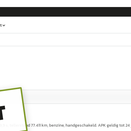
t
T
9,9 s, tellerstand 77.411 km, benzine, handgeschakeld. APK geldig tot 24 