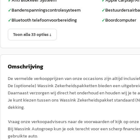
Anti Blokkeer Systeem
Apple Carplay/An
✓
✓
Bandenspanningscontrolesysteem
Bestuurdersairb
✓
✓
Bluetooth telefoonvoorbereiding
Boordcomputer
✓
✓
Toon alle 33 opties ↓
Omschrijving
De vermelde verkoopprijzen van onze occasions zijn altijd inclusie
De (optionele) Wassink Zekerheidspakketten bieden een uitgebrei
Daarnaast verzorgen wij direct het onderhoud en houden wij je te 
Je kunt kiezen tussen ons Wassink Zekerheidspakket standaard (NL
dekking.
Vraag onze verkoopadviseurs naar de voorwaarden of kijk op onze
Bij Wassink Autogroep kun je ook terecht voor een scherp financier
gebruikte auto.