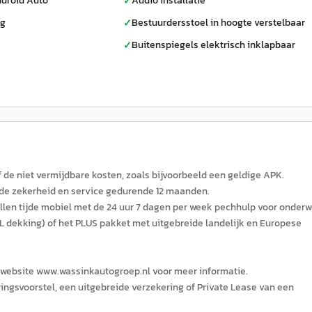
droid Auto
Audio installatie
✓
ag
Bestuurdersstoel in hoogte verstelbaar
✓
Buitenspiegels elektrisch inklapbaar
✓
f de niet vermijdbare kosten, zoals bijvoorbeeld een geldige APK.
de zekerheid en service gedurende 12 maanden.
allen tijde mobiel met de 24 uur 7 dagen per week pechhulp voor onderw
 dekking) of het PLUS pakket met uitgebreide landelijk en Europese
 website www.wassinkautogroep.nl voor meer informatie.
ingsvoorstel, een uitgebreide verzekering of Private Lease van een