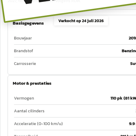
2027, tellerstand logisch volgens RDW.
Verkocht op
24 juli 2026
Basisgegevens
Bouwjaar
201
Brandstof
Benzin
Carrosserie
Su
Motor & prestaties
Vermogen
110 pk (81 kW
Aantal cilinders
Acceleratie (0-100 km/u)
9.9