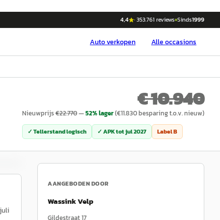
4,4
·
353.761
reviews
Sinds
1999
Auto
verkopen
Alle occasions
€ 10.940
Nieuwprijs
€
22.770
—
52
% lager
(€
11.830
besparing t.o.v. nieuw)
✓ Tellerstand logisch
✓ APK tot
jul 2027
Label
B
AANGEBODEN DOOR
Wassink Velp
juli
Gildestraat 17