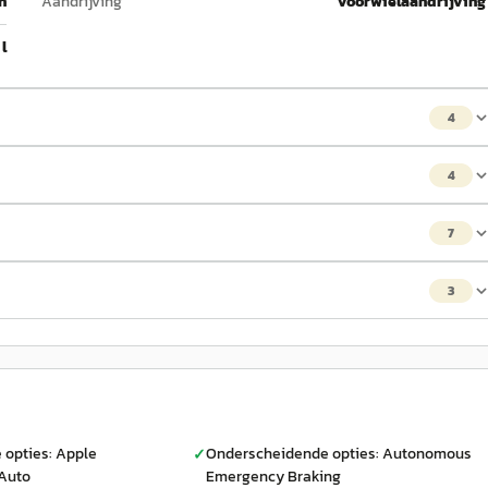
h
Aandrijving
Voorwielaandrijving
 l
4
4
7
3
opties: Apple
Onderscheidende opties: Autonomous
✓
 Auto
Emergency Braking