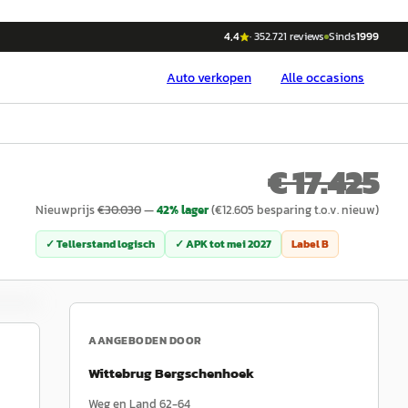
4,4
·
352.721
reviews
Sinds
1999
Auto
verkopen
Alle occasions
€ 17.425
Nieuwprijs
€
30.030
—
42
% lager
(€
12.605
besparing t.o.v. nieuw)
✓ Tellerstand logisch
✓ APK tot
mei 2027
Label
B
AANGEBODEN DOOR
Wittebrug Bergschenhoek
Weg en Land 62-64