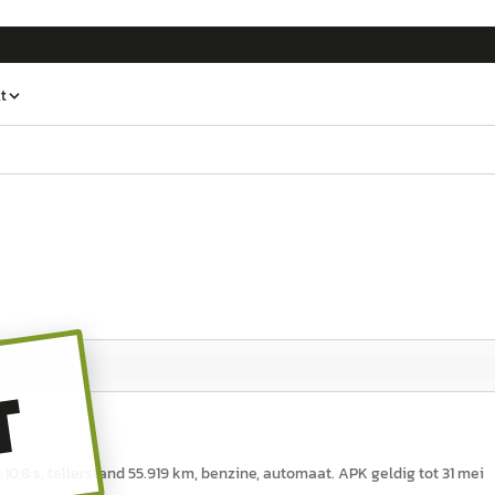
t
T
 10,8 s, tellerstand 55.919 km, benzine, automaat. APK geldig tot 31 mei