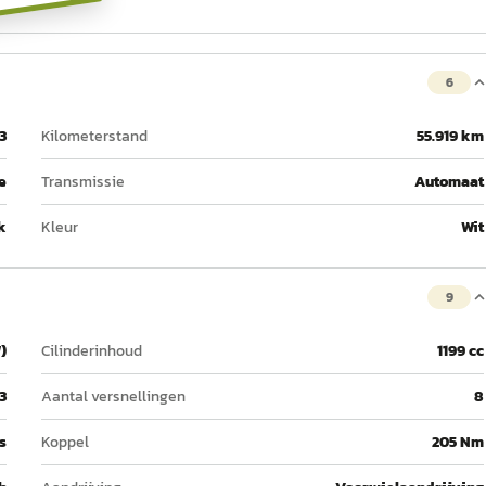
6
3
Kilometerstand
55.919 km
e
Transmissie
Automaat
k
Kleur
Wit
9
)
Cilinderinhoud
1199 cc
3
Aantal versnellingen
8
s
Koppel
205 Nm