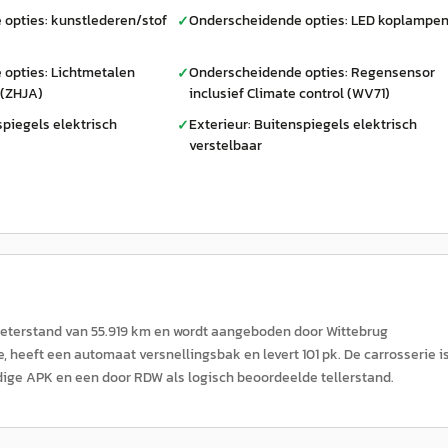
opties: kunstlederen/stof
Onderscheidende opties: LED koplampe
✓
opties: Lichtmetalen
Onderscheidende opties: Regensensor
✓
 (ZHJA)
inclusief Climate control (WV71)
spiegels elektrisch
Exterieur: Buitenspiegels elektrisch
✓
verstelbaar
ometerstand van 55.919 km en wordt aangeboden door Wittebrug
heeft een automaat versnellingsbak en levert 101 pk. De carrosserie i
ldige APK en een door RDW als logisch beoordeelde tellerstand.