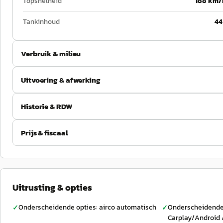
Topsnelheid
188 km/
Tankinhoud
44
Verbruik & milieu
Uitvoering & afwerking
Historie & RDW
Prijs & fiscaal
Uitrusting & opties
Onderscheidende opties: airco automatisch
Onderscheidende 
✓
✓
Carplay/Android