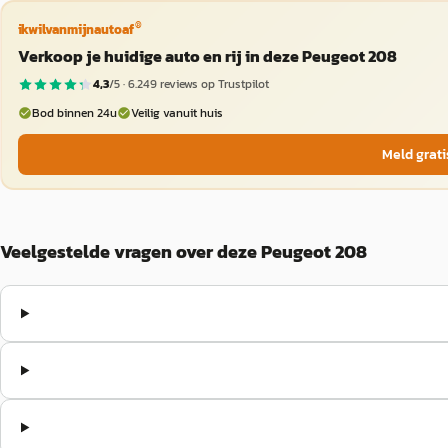
®
ikwilvanmijnautoaf
Verkoop je huidige auto en rij in deze Peugeot 208
4,3
/5 ·
6.249
reviews op Trustpilot
Bod binnen 24u
Veilig vanuit huis
Meld grati
Veelgestelde vragen over deze Peugeot 208