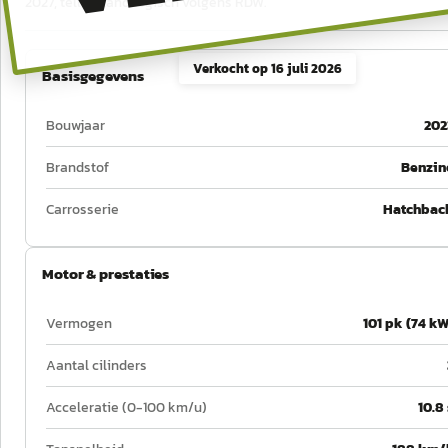
2027, tellerstand logisch volgens RDW.
Verkocht op
16 juli 2026
Basisgegevens
Bouwjaar
202
Brandstof
Benzin
Carrosserie
Hatchbac
Motor & prestaties
Vermogen
101 pk (74 kW
Aantal cilinders
Acceleratie (0-100 km/u)
10.8 