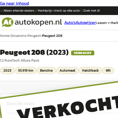
Ga naar inhoud
Alleen erkende dealers
Marktprijs-check op elke
auto
Zoek met AI
Auto's
Autowijzer
Leasen
Mark
Home
›
Occasions
›
Peugeot
›
Peugeot 208
Peugeot 208
(
2023
)
VERKOCHT
1.2 PureTech Allure Pack
2023
55.919 km
Benzine
Automaat
Hatchback
Wit
VERKOCH
Specificaties
Peugeot 208 1.2 PureTech Allure Pack uit 2023, 101 pk, 0–100 km/u in