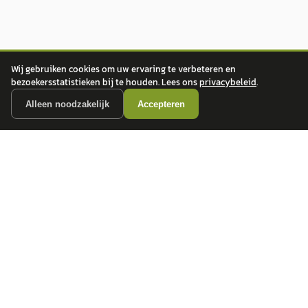
Wij gebruiken cookies om uw ervaring te verbeteren en
bezoekersstatistieken bij te houden. Lees ons
privacybeleid
.
Alleen noodzakelijk
Accepteren
autokopen.nl geeft geen financieel advies en is niet bevoegd om vragen over
financiële producten te beantwoorden. Wij verwijzen door naar erkende, AFM-
vergunde partners.
POPULAIRE MERKEN
Volkswagen
Vind jouw volgende auto bij
Toyota
betrouwbare dealers.
BMW
Mercedes-Benz