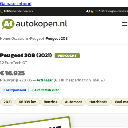
Ga naar inhoud
1.666
erkende dealers
4,4
·
352.887
Google-reviews
Home
›
Occasions
›
Peugeot
›
Peugeot 208
Peugeot 208
(
2021
)
VERKOCHT
1.2 PureTech GT
€ 16.925
Nieuwprijs
€
29.106
—
42
% lager
(€
12.181
besparing t.o.v. nieuw)
✈ Geïmporteerd
✓ APK tot
feb 2027
2021
66.339 km
Benzine
Automaat
Hatchback
Geel me