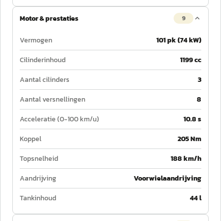
Motor & prestaties
9
Vermogen
101 pk (74 kW)
Cilinderinhoud
1199 cc
Aantal cilinders
3
Aantal versnellingen
8
Acceleratie (0-100 km/u)
10.8 s
Koppel
205 Nm
Topsnelheid
188 km/h
Aandrijving
Voorwielaandrijving
Tankinhoud
44 l