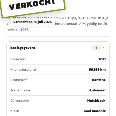
VERKOCHT
Specificaties
Peugeot 208 1.2 PureTech GT uit 2021, 101 pk, 0–100 km/u in 10,8
Verkocht op
16 juli 2026
s, tellerstand 66.339 km, benzine, automaat. APK geldig tot 25
februari 2027.
Basisgegevens
6
Bouwjaar
2021
Kilometerstand
66.339 km
Brandstof
Benzine
Transmissie
Automaat
Carrosserie
Hatchback
Kleur
Geel metallic