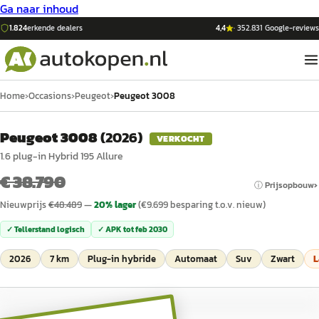
Ga naar inhoud
1.824
erkende dealers
4,4
·
352.831
Google-reviews
Home
›
Occasions
›
Peugeot
›
Peugeot 3008
Peugeot 3008
(
2026
)
VERKOCHT
1.6 plug-in Hybrid 195 Allure
€ 38.790
ⓘ Prijsopbouw
Nieuwprijs
€
48.489
—
20
% lager
(€
9.699
besparing t.o.v. nieuw)
✓ Tellerstand logisch
✓ APK tot
feb 2030
2026
7 km
Plug-in hybride
Automaat
Suv
Zwart
L