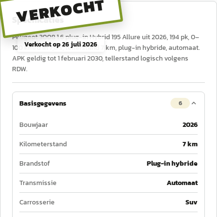
VERKOCHT
Specificaties
Peugeot 3008 1.6 plug-in Hybrid 195 Allure uit 2026, 194 pk, 0–
Verkocht op
26 juli 2026
100 km/u in 7,8 s, tellerstand 7 km, plug-in hybride, automaat.
APK geldig tot 1 februari 2030, tellerstand logisch volgens
RDW.
Basisgegevens
6
Bouwjaar
2026
Kilometerstand
7 km
Brandstof
Plug-in hybride
Transmissie
Automaat
Carrosserie
Suv