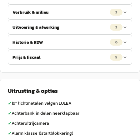
Verbruik & milieu
3
Uitvoering & afwerking
3
Historie & RDW
6
Prijs & fiscaal
5
Uitrusting & opties
19'' lichtmetalen velgen LULEA
✓
Achterbank in delen neerklapbaar
✓
Achteruitrijcamera
✓
Alarm klasse 1(startblokkering)
✓