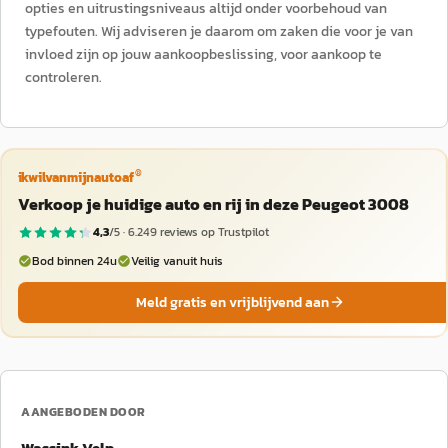
opties en uitrustingsniveaus altijd onder voorbehoud van
typefouten. Wij adviseren je daarom om zaken die voor je van
invloed zijn op jouw aankoopbeslissing, voor aankoop te
controleren.
®
ikwilvanmijnautoaf
Verkoop je huidige auto en rij in deze Peugeot 3008
4,3
/5 ·
6.249
reviews op Trustpilot
Bod binnen 24u
Veilig vanuit huis
Meld gratis en vrijblijvend aan
AANGEBODEN DOOR
Wassink Velp