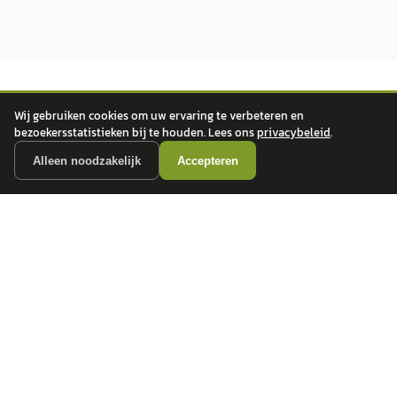
Wij gebruiken cookies om uw ervaring te verbeteren en
bezoekersstatistieken bij te houden. Lees ons
privacybeleid
.
Alleen noodzakelijk
Accepteren
autokopen.nl geeft geen financieel advies en is niet bevoegd om vragen over
financiële producten te beantwoorden. Wij verwijzen door naar erkende, AFM-
vergunde partners.
POPULAIRE MERKEN
Volkswagen
Vind jouw volgende auto bij
Toyota
betrouwbare dealers.
BMW
Mercedes-Benz