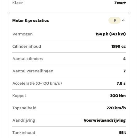
Kleur
Zwart
Motor & prestaties
9
Vermogen
194 pk (143 kW)
Cilinderinhoud
1598 cc
Aantal cilinders
4
Aantal versnellingen
7
Acceleratie (0-100 km/u)
7.8 s
Koppel
300 Nm
Topsnelheid
220 km/h
Aandrijving
Voorwielaandrijving
Tankinhoud
55 l